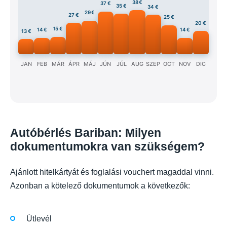
38 €
37 €
35 €
34 €
29 €
27 €
25 €
20 €
15 €
14 €
14 €
13 €
JAN
FEB
MÁR
ÁPR
MÁJ
JÚN
JÚL
AUG
SZEP
OCT
NOV
DIC
Autóbérlés Bariban: Milyen
dokumentumokra van szükségem?
Ajánlott hitelkártyát és foglalási vouchert magaddal vinni.
Azonban a kötelező dokumentumok a következők:
Útlevél