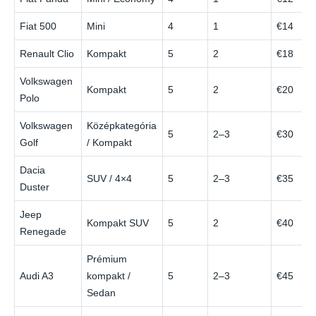
Fiat 500
Mini
4
1
€14
Renault Clio
Kompakt
5
2
€18
Volkswagen
Kompakt
5
2
€20
Polo
Volkswagen
Középkategória
5
2–3
€30
Golf
/ Kompakt
Dacia
SUV / 4×4
5
2–3
€35
Duster
Jeep
Kompakt SUV
5
2
€40
Renegade
Prémium
Audi A3
kompakt /
5
2–3
€45
Sedan