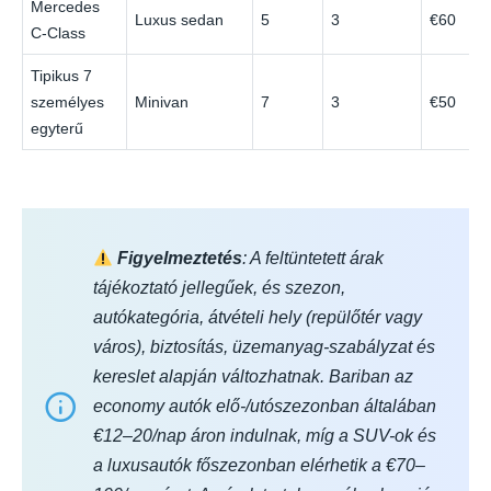
Mercedes
Luxus sedan
5
3
€60
C-Class
Tipikus 7
személyes
Minivan
7
3
€50
egyterű
Figyelmeztetés
: A feltüntetett árak
tájékoztató jellegűek, és szezon,
autókategória, átvételi hely (repülőtér vagy
város), biztosítás, üzemanyag-szabályzat és
kereslet alapján változhatnak. Bariban az
economy autók elő-/utószezonban általában
€12–20/nap áron indulnak, míg a SUV-ok és
a luxusautók főszezonban elérhetik a €70–