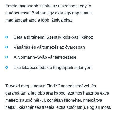
Emeld magasabb szintre az utazásodat egy jó
autóbérléssel Bariban. Így akár egy nap alatt is
meglátogathatod a főbb látnivalókat:
Séta a történelmi Szent Miklós-bazilikához
Vásárlás és városnézés az óvárosban
A Normann–Sváb vár felfedezése
Esti kikapcsolódás a tengerparti sétányon.
Tervezd meg utadat a FindYCar segítségével, és
garantáltan a legjobb árat kapod, számos hasznos extra
mellett (kaució nélkül, korlátlan kilométer, hitelkártya
nélkül, készpénzes fizetés, extra sofőr stb.). Foglalj most.