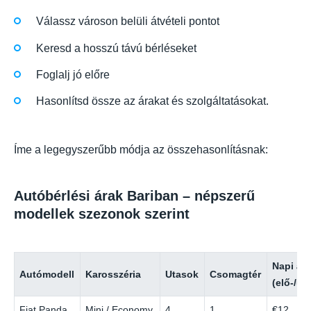
Válassz városon belüli átvételi pontot
Keresd a hosszú távú bérléseket
Foglalj jó előre
Hasonlítsd össze az árakat és szolgáltatásokat.
Íme a legegyszerűbb módja az összehasonlításnak:
Autóbérlési árak Bariban – népszerű
modellek szezonok szerint
Napi ár
Autómodell
Karosszéria
Utasok
Csomagtér
(elő-/ut
Fiat Panda
Mini / Economy
4
1
€12