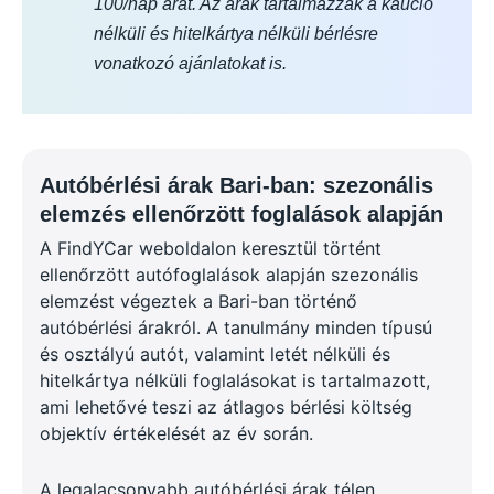
100/nap árat. Az árak tartalmazzák a kaució
nélküli és hitelkártya nélküli bérlésre
vonatkozó ajánlatokat is.
Autóbérlési árak Bari-ban: szezonális
elemzés ellenőrzött foglalások alapján
A FindYCar weboldalon keresztül történt
ellenőrzött autófoglalások alapján szezonális
elemzést végeztek a Bari-ban történő
autóbérlési árakról. A tanulmány minden típusú
és osztályú autót, valamint letét nélküli és
hitelkártya nélküli foglalásokat is tartalmazott,
ami lehetővé teszi az átlagos bérlési költség
objektív értékelését az év során.
A legalacsonyabb autóbérlési árak télen