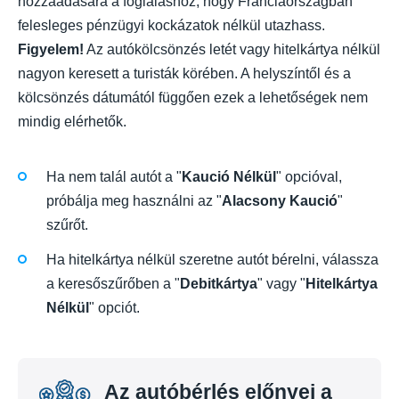
hozzáadására a foglaláshoz, hogy Franciaországban
felesleges pénzügyi kockázatok nélkül utazhass.
Figyelem!
Az autókölcsönzés letét vagy hitelkártya nélkül
nagyon keresett a turisták körében. A helyszíntől és a
kölcsönzés dátumától függően ezek a lehetőségek nem
mindig elérhetők.
Ha nem talál autót a "
Kaució Nélkül
" opcióval,
próbálja meg használni az "
Alacsony Kaució
"
szűrőt.
Ha hitelkártya nélkül szeretne autót bérelni, válassza
a keresőszűrőben a "
Debitkártya
" vagy "
Hitelkártya
Nélkül
" opciót.
Az autóbérlés előnyei a