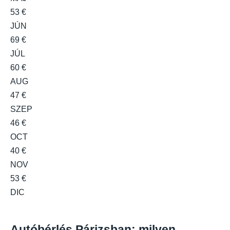
53 €
JÚN
69 €
JÚL
60 €
AUG
47 €
SZEP
46 €
OCT
40 €
NOV
53 €
DIC
Autóbérlés Párizsban: milyen