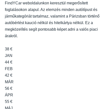
FindYCar weboldalunkon keresztül megerősített
foglalásokon alapul. Az elemzés minden autótípust és
járműkategóriát tartalmaz, valamint a Párizsban történő
autóbérlést kaució nélkül és hitelkártya nélkül. Ez a
megközelítés segít pontosabb képet adni a valós piaci
árakról.
38 €
JAN
44 €
FEB
42 €
MÁR
56 €
ÁPR
55 €
MÁJ