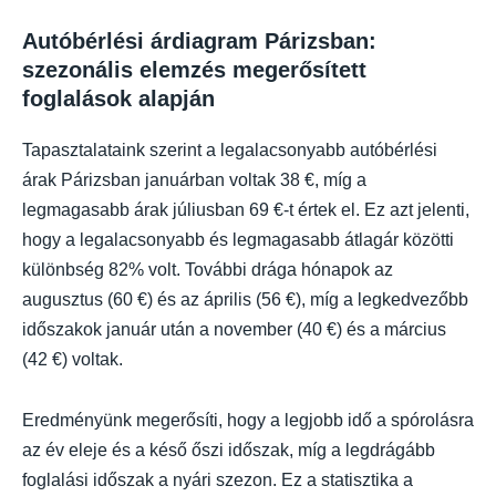
Autóbérlési árdiagram Párizsban:
szezonális elemzés megerősített
foglalások alapján
Tapasztalataink szerint a legalacsonyabb autóbérlési
árak Párizsban januárban voltak 38 €, míg a
legmagasabb árak júliusban 69 €-t értek el. Ez azt jelenti,
hogy a legalacsonyabb és legmagasabb átlagár közötti
különbség 82% volt. További drága hónapok az
augusztus (60 €) és az április (56 €), míg a legkedvezőbb
időszakok január után a november (40 €) és a március
(42 €) voltak.
Eredményünk megerősíti, hogy a legjobb idő a spórolásra
az év eleje és a késő őszi időszak, míg a legdrágább
foglalási időszak a nyári szezon. Ez a statisztika a