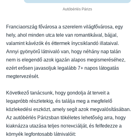
Autóbérlés Párizs
Franciaország fővárosa a szerelem világfővárosa, egy
hely, ahol minden utca tele van romantikával, bájjal,
valamint kávézók és éttermek ínycsiklandó illataival.
Annyi gyönyörű látnivaló van, hogy néhány nap talán
nem is elegendő azok igazán alapos megismeréséhez,
ezért erősen javasoljuk legalább 7+ napos látogatás
megtervezését.
Következő tanácsunk, hogy gondolja át terveit a
legapróbb részletekig, és találja meg a megfelelő
közlekedési eszközt, amely segít azok megvalósításában.
Az autóbérlés Párizsban tökéletes lehetőség arra, hogy
kiaknázza utazása teljes потенciálját, és felfedezze a
környék legfontosabb látnivalóit: