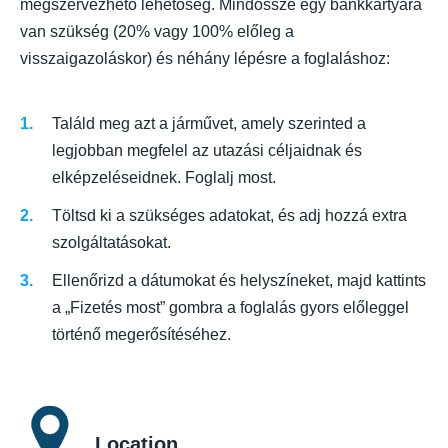
megszervezhető lehetőség. Mindössze egy bankkártyára
van szükség (20% vagy 100% előleg a
visszaigazoláskor) és néhány lépésre a foglaláshoz:
Találd meg azt a járművet, amely szerinted a
legjobban megfelel az utazási céljaidnak és
elképzeléseidnek. Foglalj most.
Töltsd ki a szükséges adatokat, és adj hozzá extra
szolgáltatásokat.
Ellenőrizd a dátumokat és helyszíneket, majd kattints
a „Fizetés most” gombra a foglalás gyors előleggel
történő megerősítéséhez.
Location