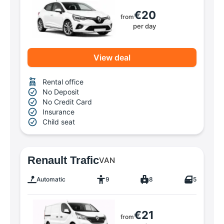
€20
from
per day
View deal
Rental office
No Deposit
No Credit Card
Insurance
Child seat
Renault Trafic
VAN
Automatic
9
8
5
€21
from