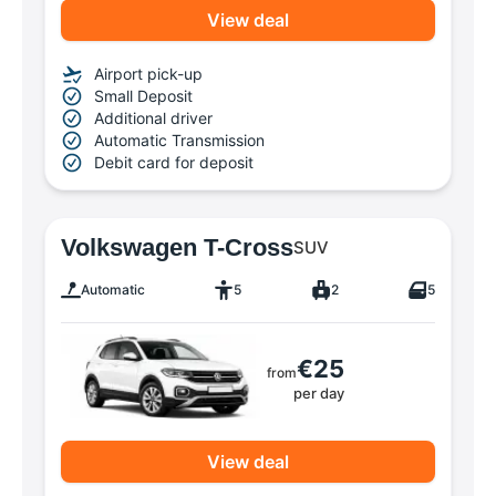
View deal
Airport pick-up
Small Deposit
Additional driver
Automatic Transmission
Debit card for deposit
Volkswagen T-Cross
SUV
Automatic
5
2
5
€25
from
per day
View deal