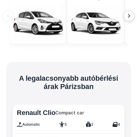
A legalacsonyabb autóbérlési
árak Párizsban
Renault Clio
Compact car
Automatic
5
2
4