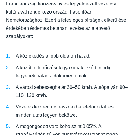
Franciaország konzervatív és fegyelmezett vezetési
kultúrával rendelkező ország, hasonlóan
Németországhoz. Ezért a felesleges bírságok elkerülése
érdekében érdemes betartani ezeket az alapvető
szabályokat:
A közlekedés a jobb oldalon halad.
A közúti ellenőrzések gyakoriak, ezért mindig
legyenek nálad a dokumentumok.
A városi sebességhatár 30–50 km/h. Autópályán 90–
110–130 km/h.
Vezetés közben ne használd a telefonodat, és
minden utas legyen bekötve.
A megengedett véralkoholszint 0,05%. A
szabálysértés súlyos büntetéseket vonhat maga