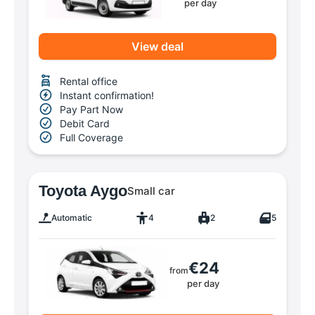
per day
View deal
Rental office
Instant confirmation!
Pay Part Now
Debit Card
Full Coverage
Toyota Aygo
Small car
Automatic
4
2
5
€24
from
per day