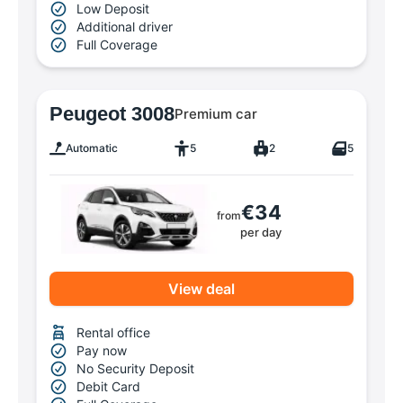
Low Deposit
Additional driver
Full Coverage
Peugeot 3008
Premium car
Automatic
5
2
5
€34
from
per day
View deal
Rental office
Pay now
No Security Deposit
Debit Card