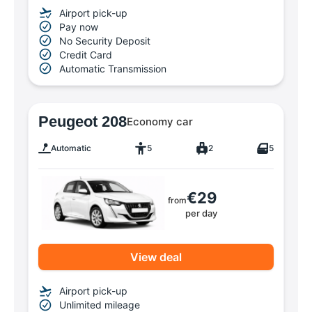
Airport pick-up
Pay now
No Security Deposit
Credit Card
Automatic Transmission
Peugeot 208
Economy car
Automatic
5
2
5
€29
from
per day
View deal
Airport pick-up
Unlimited mileage