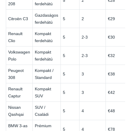
5
2
€28
208
ferdehátú
Gazdaságos
Citroën C3
5
2
€29
ferdehátú
Renault
Kompakt
5
2-3
€30
Clio
ferdehátú
Volkswagen
Kompakt
5
2-3
€32
Polo
ferdehátú
Peugeot
Kompakt /
5
3
€38
308
Standard
Renault
Kompakt
5
3
€42
Captur
SUV
Nissan
SUV /
5
4
€48
Qashqai
Családi
BMW 3-as
Prémium
5
4
€78