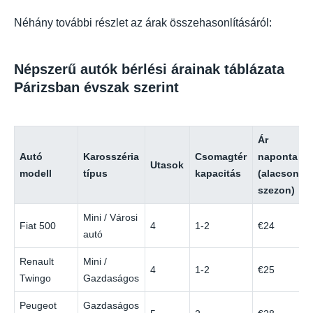
Néhány további részlet az árak összehasonlításáról:
Népszerű autók bérlési árainak táblázata
Párizsban évszak szerint
Ár
Autó
Karosszéria
Csomagtér
naponta
Utasok
modell
típus
kapacitás
(alacsony
szezon)
Mini / Városi
Fiat 500
4
1-2
€24
autó
Renault
Mini /
4
1-2
€25
Twingo
Gazdaságos
Peugeot
Gazdaságos