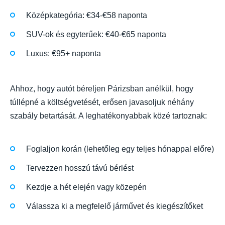
Középkategória: €34-€58 naponta
SUV-ok és egyterűek: €40-€65 naponta
Luxus: €95+ naponta
Ahhoz, hogy autót béreljen Párizsban anélkül, hogy
túllépné a költségvetését, erősen javasoljuk néhány
szabály betartását. A leghatékonyabbak közé tartoznak:
Foglaljon korán (lehetőleg egy teljes hónappal előre)
Tervezzen hosszú távú bérlést
Kezdje a hét elején vagy közepén
Válassza ki a megfelelő járművet és kiegészítőket