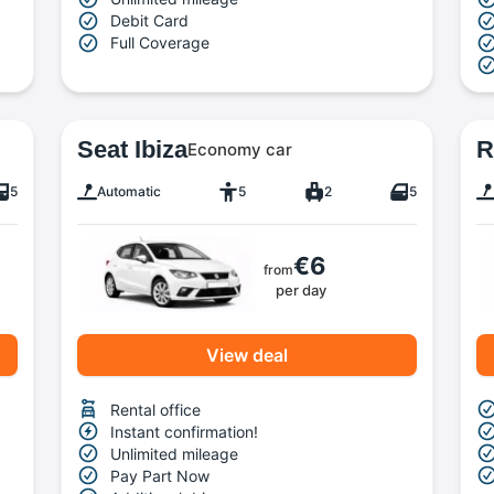
Debit Card
Full Coverage
Seat Ibiza
R
Economy car
5
Automatic
5
2
5
€6
from
per day
View deal
Rental office
Instant confirmation!
Unlimited mileage
Pay Part Now