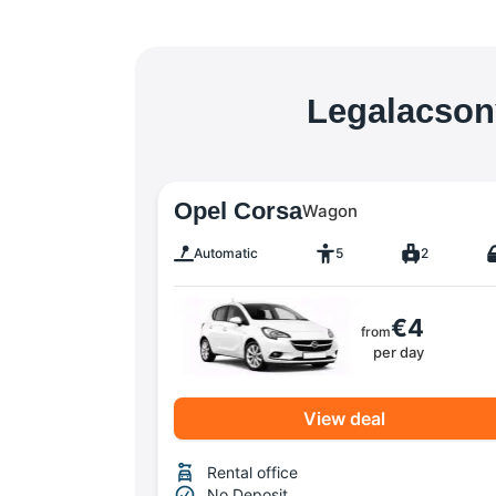
Legalacsony
Opel Corsa
Wagon
Automatic
5
2
€4
from
per day
View deal
Rental office
No Deposit