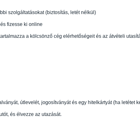
i szolgáltatásokat (biztosítás, letét nélkül)
és fizesse ki online
rtalmazza a kölcsönző cég elérhetőségeit és az átvételi utasít
lványát, útlevelét, jogosítványát és egy hitelkártyát (ha letétet 
autót, és élvezze az utazását.