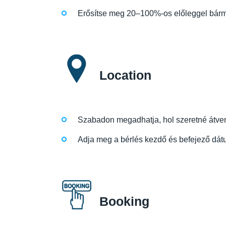
Erősítse meg 20–100%-os előleggel bárme
Location
Szabadon megadhatja, hol szeretné átvenni
Adja meg a bérlés kezdő és befejező dátu
Booking