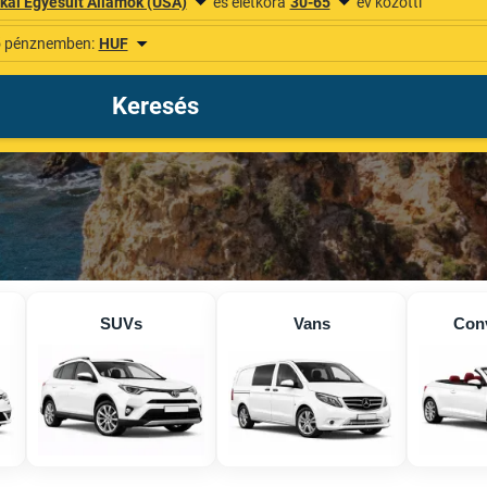
SUVs
Vans
Conv