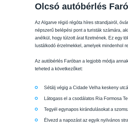
Olcsó autóbérlés Faró
Az Algarve régió régóta híres strandjairól, óv
népszerű belépési pont a turisták számára, aki
anélkül, hogy túlzott árat fizetnének. Ez egy 
lustálkodó érzelmekkel, amelyek mindenhol re
Az autóbérlés Faróban a legjobb módja annak,
teheted a következőket:
Sétálj végig a Cidade Velha keskeny utcá
Látogass el a csodálatos Ria Formosa Term
Tegyél egynapos kirándulásokat a szoms
Élvezd a napozást az egyik nyilvános str