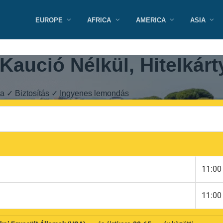
EUROPE
AFRICA
AMERICA
ASIA
Kaució Nélkül, Hitelkárt
tya ✓ Biztosítás ✓ Ingyenes lemondás