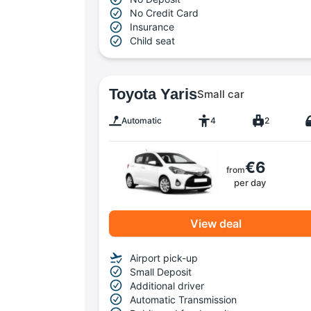
No Credit Card
Insurance
Child seat
Toyota Yaris
Small car
Automatic
4
2
€6
from
per day
View deal
Airport pick-up
Small Deposit
Additional driver
Automatic Transmission