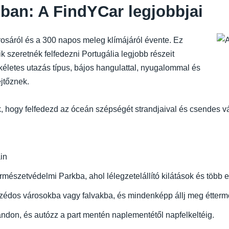
ban: A FindYCar legjobbjai
árosáról és a 300 napos meleg klímájáról évente. Ez
k szeretnék felfedezni Portugália legjobb részeit
tökéletes utazás típus, bájos hangulattal, nyugalommal és
jtőznek.
 hogy felfedezd az óceán szépségét strandjaival és csendes v
in
észetvédelmi Parkba, ahol lélegzetelállító kilátások és több e
zédos városokba vagy falvakba, és mindenképp állj meg étter
andon, és autózz a part mentén naplementétől napfelkeltéig.