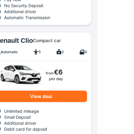
No Security Deposit
Additional driver
Automatic Transmission
enault Clio
Compact car
Automatic
5
2
4
€6
from
per day
View deal
Unlimited mileage
Small Deposit
Additional driver
Debit card for deposit