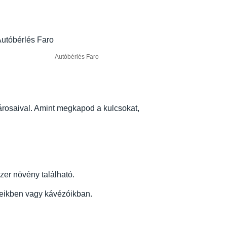
Autóbérlés Faro
árosaival. Amint megkapod a kulcsokat,
zer növény található.
meikben vagy kávézóikban.