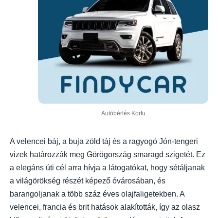
Autóbérlés Korfu
A velencei báj, a buja zöld táj és a ragyogó Jón-tengeri
vizek határozzák meg Görögország smaragd szigetét. Ez
a elegáns úti cél arra hívja a látogatókat, hogy sétáljanak
a világörökség részét képező óvárosában, és
barangoljanak a több száz éves olajfaligetekben. A
velencei, francia és brit hatások alakították, így az olasz