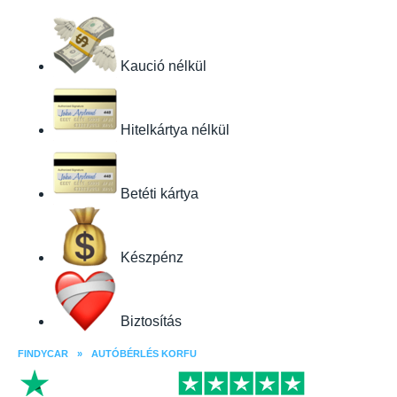
Kaució nélkül
Hitelkártya nélkül
Betéti kártya
Készpénz
Biztosítás
FINDYCAR
»
AUTÓBÉRLÉS KORFU