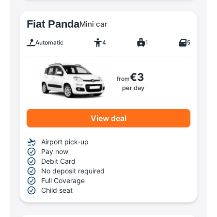
Fiat Panda
Mini car
Automatic
4
1
5
€3
from
per day
View deal
Airport pick-up
Pay now
Debit Card
No deposit required
Full Coverage
Child seat