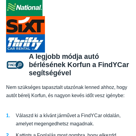
A legjobb módja autó
bérlésének Korfun a FindYCar
segítségével
Nem szükséges tapasztalt utazónak lenned ahhoz, hogy
autót bérelj Korfun, és nagyon kevés időt vesz igénybe:
Válaszd ki a kívánt járművet a FindYCar oldalán,
amelyet megengedhetsz magadnak.
Kattints a Foglalás most gombra, hogy elkezdd