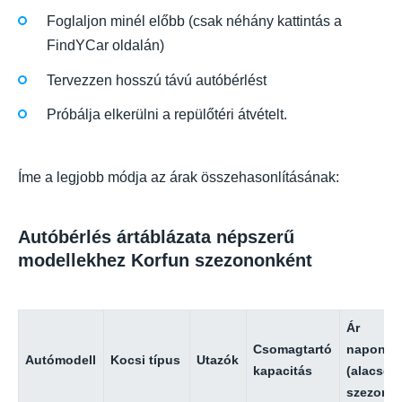
Foglaljon minél előbb (csak néhány kattintás a
FindYCar oldalán)
Tervezzen hosszú távú autóbérlést
Próbálja elkerülni a repülőtéri átvételt.
Íme a legjobb módja az árak összehasonlításának:
Autóbérlés ártáblázata népszerű
modellekhez Korfun szezononként
Ár
Csomagtartó
naponta
Autómodell
Kocsi típus
Utazók
kapacitás
(alacson
szezon)