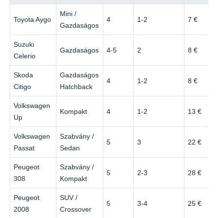
Mini /
Toyota Aygo
4
1-2
7 €
Gazdaságos
Suzuki
Gazdaságos
4-5
2
8 €
Celerio
Skoda
Gazdaságos
4
1-2
8 €
Citigo
Hatchback
Volkswagen
Kompakt
4
1-2
13 €
Up
Volkswagen
Szabvány /
5
3
22 €
Passat
Sedan
Peugeot
Szabvány /
5
2-3
28 €
308
Kompakt
Peugeot
SUV /
5
3-4
25 €
2008
Crossover