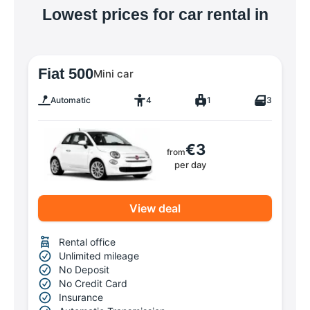
Lowest prices for car rental in
Fiat 500
Mini car
Automatic
4
1
3
€3
from
per day
View deal
Rental office
Unlimited mileage
No Deposit
No Credit Card
Insurance