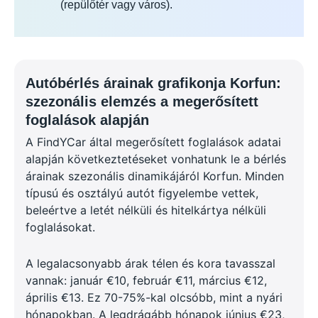
(repülőtér vagy város).
Autóbérlés árainak grafikonja Korfun:
szezonális elemzés a megerősített
foglalások alapján
A FindYCar által megerősített foglalások adatai
alapján következtetéseket vonhatunk le a bérlés
árainak szezonális dinamikájáról Korfun. Minden
típusú és osztályú autót figyelembe vettek,
beleértve a letét nélküli és hitelkártya nélküli
foglalásokat.
A legalacsonyabb árak télen és kora tavasszal
vannak: január €10, február €11, március €12,
április €13. Ez 70-75%-kal olcsóbb, mint a nyári
hónapokban. A legdrágább hónapok június €23,