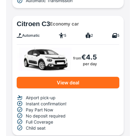
Automatic Transmission
Citroen C3
Economy car
Automatic
5
2
5
€4.5
from
per day
View deal
Airport pick-up
Instant confirmation!
Pay Part Now
No deposit required
Full Coverage
Child seat