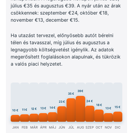
július €35 és augusztus €39. A nyár után az árak
csökkennek: szeptember €24, október €18,
november €13, december €15.
Ha utazást tervezel, előnyösebb autót bérelni
télen és tavasszal, míg július és augusztus a
legnagyobb költségvetést igénylik. Az adatok
megerősített foglalásokon alapulnak, és tükrözik
a valós piaci helyzetet.
39 €
35 €
24 €
23 €
18 €
15 €
14 €
13 €
13 €
12 €
11 €
10 €
JAN
FEB
MÁR
ÁPR
MÁJ
JÚN
JÚL
AUG
SZEP
OCT
NOV
DIC