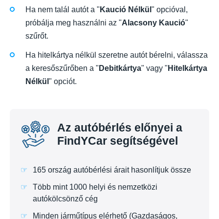
Ha nem talál autót a "
Kaució Nélkül
" opcióval,
próbálja meg használni az "
Alacsony Kaució
"
szűrőt.
Ha hitelkártya nélkül szeretne autót bérelni, válassza
a keresőszűrőben a "
Debitkártya
" vagy "
Hitelkártya
Nélkül
" opciót.
Az autóbérlés előnyei a
FindYCar segítségével
165 ország autóbérlési árait hasonlítjuk össze
Több mint 1000 helyi és nemzetközi
autókölcsönző cég
Minden járműtípus elérhető (Gazdaságos,