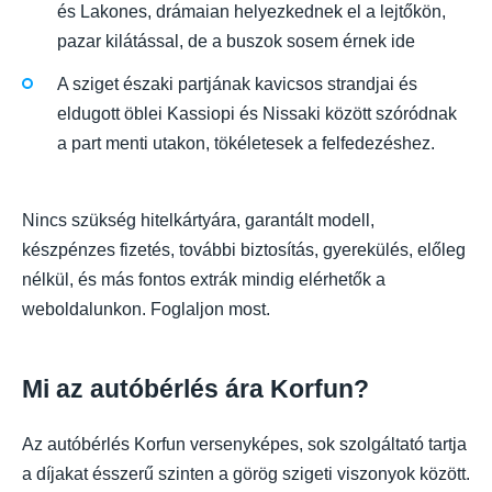
és Lakones, drámaian helyezkednek el a lejtőkön,
pazar kilátással, de a buszok sosem érnek ide
A sziget északi partjának kavicsos strandjai és
eldugott öblei Kassiopi és Nissaki között szóródnak
a part menti utakon, tökéletesek a felfedezéshez.
Nincs szükség hitelkártyára, garantált modell,
készpénzes fizetés, további biztosítás, gyerekülés, előleg
nélkül, és más fontos extrák mindig elérhetők a
weboldalunkon. Foglaljon most.
Mi az autóbérlés ára Korfun?
Az autóbérlés Korfun versenyképes, sok szolgáltató tartja
a díjakat ésszerű szinten a görög szigeti viszonyok között.