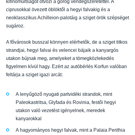
kifinomultságot ötvözi a görög vendégszeretettel. A
ciprusokkal övezett öblöktől a hegyi falvakig és a
neoklasszikus Achilleion-palotáig a sziget örök szépséget
sugároz.
A fővárosok busszal könnyen elérhetők, de a sziget titkos
strandjai, hegyi falvai és velencei bájaik a kanyargós
utakon bújnak meg, amelyeket a tömegközlekedés
figyelmen kívül hagy. Ezért az autóbérlés Korfun valóban
feltárja a sziget igazi arcát:
A lenyűgöző nyugati partvidéki strandok, mint
Paleokastritsa, Glyfada és Rovinia, festői hegyi
utakon való vezetést igényelnek, meredek
kanyarokkal
A hagyományos hegyi falvak, mint a Palaia Perithia