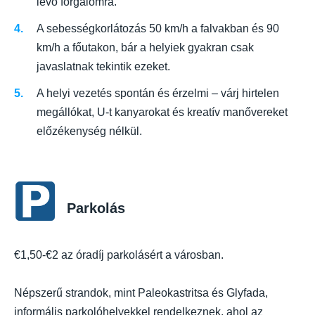
lévő forgalomra.
A sebességkorlátozás 50 km/h a falvakban és 90
km/h a főutakon, bár a helyiek gyakran csak
javaslatnak tekintik ezeket.
A helyi vezetés spontán és érzelmi – várj hirtelen
megállókat, U-t kanyarokat és kreatív manővereket
előzékenység nélkül.
Parkolás
€1,50-€2 az óradíj parkolásért a városban.
Népszerű strandok, mint Paleokastritsa és Glyfada,
informális parkolóhelyekkel rendelkeznek, ahol az