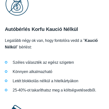
Autóbérlés Korfu Kaució Nélkül
Legalább négy ok van, hogy fontolóra vedd a "
Kaució
Nélkül
" bérlést:
Széles választék az egész szigeten
Könnyen alkalmazható
Letét blokkolás nélkül a hitelkártyákon
25-40%-ot takaríthatsz meg a költségvetésedből.