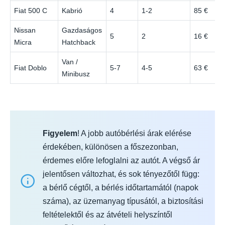
Fiat 500 C
Kabrió
4
1-2
85 €
Nissan
Gazdaságos
5
2
16 €
Micra
Hatchback
Van /
Fiat Doblo
5-7
4-5
63 €
Minibusz
Figyelem
! A jobb autóbérlési árak elérése
érdekében, különösen a főszezonban,
érdemes előre lefoglalni az autót. A végső ár
jelentősen változhat, és sok tényezőtől függ:
a bérlő cégtől, a bérlés időtartamától (napok
száma), az üzemanyag típusától, a biztosítási
feltételektől és az átvételi helyszíntől