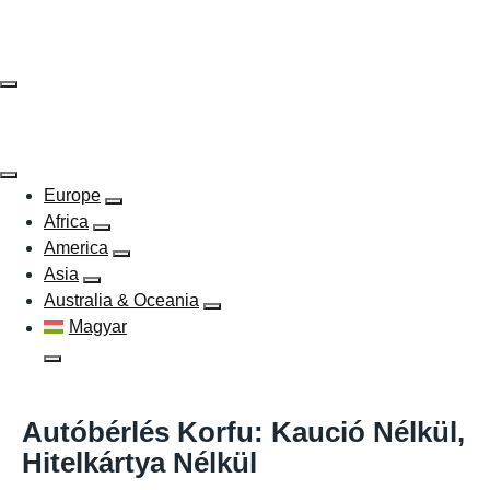
Skip
to
content
Europe
Africa
America
Asia
Australia & Oceania
Magyar
Autóbérlés Korfu: Kaució Nélkül,
Hitelkártya Nélkül