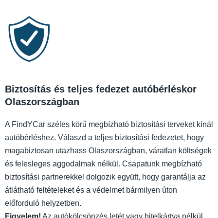
Biztosítás és teljes fedezet autóbérléskor
Olaszországban
A FindYCar széles körű megbízható biztosítási terveket kínál
autóbérléshez. Válaszd a teljes biztosítási fedezetet, hogy
magabiztosan utazhass Olaszországban, váratlan költségek
és felesleges aggodalmak nélkül. Csapatunk megbízható
biztosítási partnerekkel dolgozik együtt, hogy garantálja az
átlátható feltételeket és a védelmet bármilyen úton
előforduló helyzetben.
Figyelem!
Az autókölcsönzés letét vagy hitelkártya nélkül