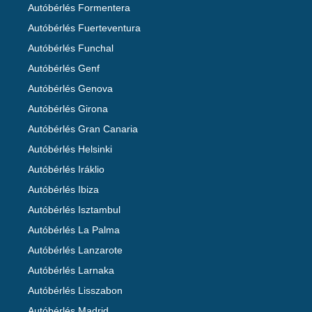
Autóbérlés Formentera
Autóbérlés Fuerteventura
Autóbérlés Funchal
Autóbérlés Genf
Autóbérlés Genova
Autóbérlés Girona
Autóbérlés Gran Canaria
Autóbérlés Helsinki
Autóbérlés Iráklio
Autóbérlés Ibiza
Autóbérlés Isztambul
Autóbérlés La Palma
Autóbérlés Lanzarote
Autóbérlés Larnaka
Autóbérlés Lisszabon
Autóbérlés Madrid