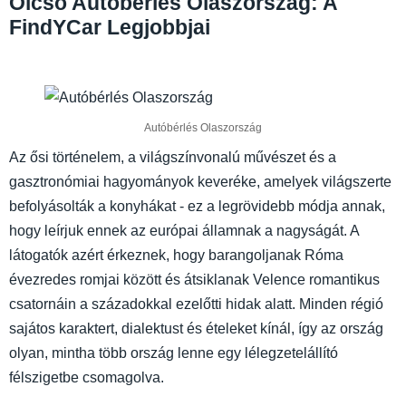
Olcsó Autóbérlés Olaszország: A
FindYCar Legjobbjai
Autóbérlés Olaszország
Az ősi történelem, a világszínvonalú művészet és a
gasztronómiai hagyományok keveréke, amelyek világszerte
befolyásolták a konyhákat - ez a legrövidebb módja annak,
hogy leírjuk ennek az európai államnak a nagyságát. A
látogatók azért érkeznek, hogy barangoljanak Róma
évezredes romjai között és átsiklanak Velence romantikus
csatornáin a századokkal ezelőtti hidak alatt. Minden régió
sajátos karaktert, dialektust és ételeket kínál, így az ország
olyan, mintha több ország lenne egy lélegzetelállító
félszigetbe csomagolva.