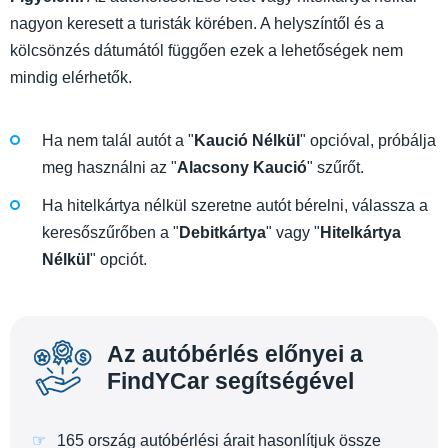
nagyon keresett a turisták körében. A helyszíntől és a
kölcsönzés dátumától függően ezek a lehetőségek nem
mindig elérhetők.
Ha nem talál autót a "
Kaució Nélkül
" opcióval, próbálja
meg használni az "
Alacsony Kaució
" szűrőt.
Ha hitelkártya nélkül szeretne autót bérelni, válassza a
keresőszűrőben a "
Debitkártya
" vagy "
Hitelkártya
Nélkül
" opciót.
Az autóbérlés előnyei a
FindYCar segítségével
165 ország autóbérlési árait hasonlítjuk össze