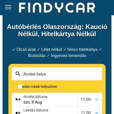
Skip
to
content
Autóbérlés Olaszország: Kaució
Nélkül, Hitelkártya Nélkül
✓ Olcsó árak ✓ Létet nélkül ✓ Nincs hitelkártya ✓
Biztosítás ✓ Ingyenes lemondás