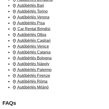
Autóbérlés Bari
Autóbérlés Torino
Autóbérlés Verona
Autóbérlés Pisa
Car Rental Brindisi
Autóbérlés Olbia
Autóbérlés Cagliari
Autóbérlés Venice
Autóbérlés Catania
Autóbérlés Bologna
Autóbérlés Nápoly
Autóbérlés Palermo
Autóbérlés Firenze
Autóbérlés Róma
Autóbérlés Milánó
FAQs