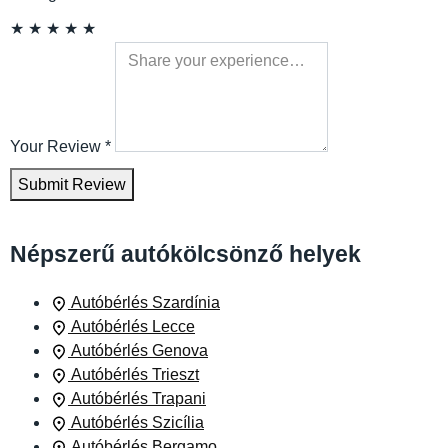
★
★
★
★
★
Your Review
*
Submit Review
Népszerű autókölcsönző helyek
Autóbérlés Szardínia
Autóbérlés Lecce
Autóbérlés Genova
Autóbérlés Trieszt
Autóbérlés Trapani
Autóbérlés Szicília
Autóbérlés Bergamo