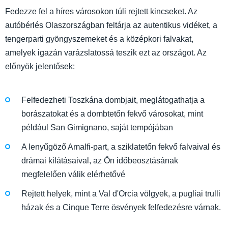
Fedezze fel a híres városokon túli rejtett kincseket. Az
autóbérlés Olaszországban feltárja az autentikus vidéket, a
tengerparti gyöngyszemeket és a középkori falvakat,
amelyek igazán varázslatossá teszik ezt az országot. Az
előnyök jelentősek:
Felfedezheti Toszkána dombjait, meglátogathatja a
borászatokat és a dombtetőn fekvő városokat, mint
például San Gimignano, saját tempójában
A lenyűgöző Amalfi-part, a sziklatetőn fekvő falvaival és
drámai kilátásaival, az Ön időbeosztásának
megfelelően válik elérhetővé
Rejtett helyek, mint a Val d'Orcia völgyek, a pugliai trulli
házak és a Cinque Terre ösvények felfedezésre várnak.