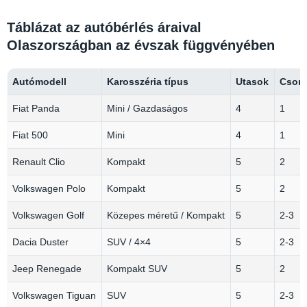
Táblázat az autóbérlés áraival
Olaszországban az évszak függvényében
Autómodell
Karosszéria típus
Utasok
Csoma
Fiat Panda
Mini / Gazdaságos
4
1
Fiat 500
Mini
4
1
Renault Clio
Kompakt
5
2
Volkswagen Polo
Kompakt
5
2
Volkswagen Golf
Közepes méretű / Kompakt
5
2-3
Dacia Duster
SUV / 4×4
5
2-3
Jeep Renegade
Kompakt SUV
5
2
Volkswagen Tiguan
SUV
5
2-3