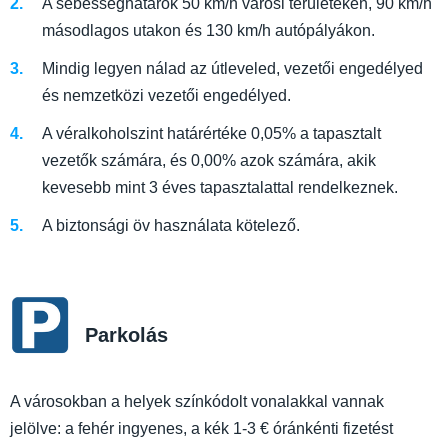
A sebességhatárok 50 km/h városi területeken, 90 km/h
másodlagos utakon és 130 km/h autópályákon.
Mindig legyen nálad az útleveled, vezetői engedélyed
és nemzetközi vezetői engedélyed.
A véralkoholszint határértéke 0,05% a tapasztalt
vezetők számára, és 0,00% azok számára, akik
kevesebb mint 3 éves tapasztalattal rendelkeznek.
A biztonsági öv használata kötelező.
Parkolás
A városokban a helyek színkódolt vonalakkal vannak
jelölve: a fehér ingyenes, a kék 1-3 € óránkénti fizetést