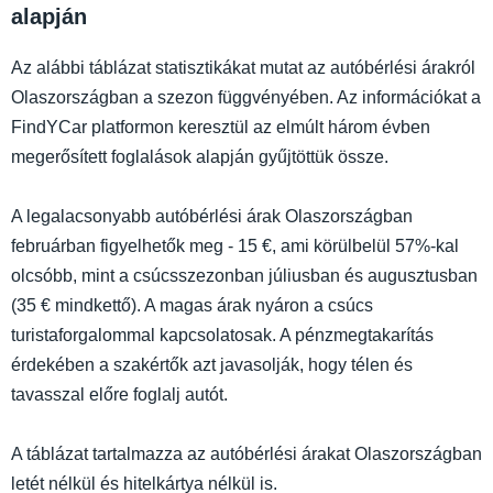
alapján
Az alábbi táblázat statisztikákat mutat az autóbérlési árakról
Olaszországban a szezon függvényében. Az információkat a
FindYCar platformon keresztül az elmúlt három évben
megerősített foglalások alapján gyűjtöttük össze.
A legalacsonyabb autóbérlési árak Olaszországban
februárban figyelhetők meg - 15 €, ami körülbelül 57%-kal
olcsóbb, mint a csúcsszezonban júliusban és augusztusban
(35 € mindkettő). A magas árak nyáron a csúcs
turistaforgalommal kapcsolatosak. A pénzmegtakarítás
érdekében a szakértők azt javasolják, hogy télen és
tavasszal előre foglalj autót.
A táblázat tartalmazza az autóbérlési árakat Olaszországban
letét nélkül és hitelkártya nélkül is.