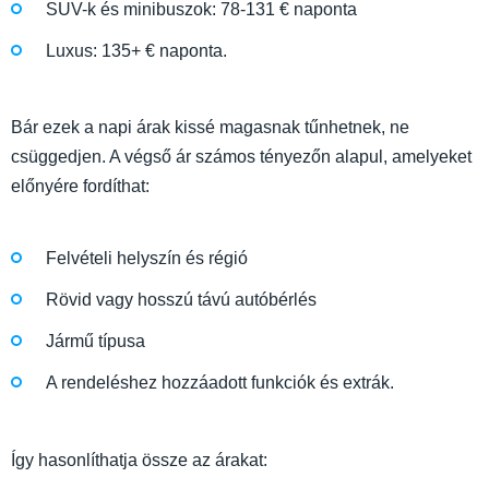
SUV-k és minibuszok: 78-131 € naponta
Luxus: 135+ € naponta.
Bár ezek a napi árak kissé magasnak tűnhetnek, ne
csüggedjen. A végső ár számos tényezőn alapul, amelyeket
előnyére fordíthat:
Felvételi helyszín és régió
Rövid vagy hosszú távú autóbérlés
Jármű típusa
A rendeléshez hozzáadott funkciók és extrák.
Így hasonlíthatja össze az árakat: