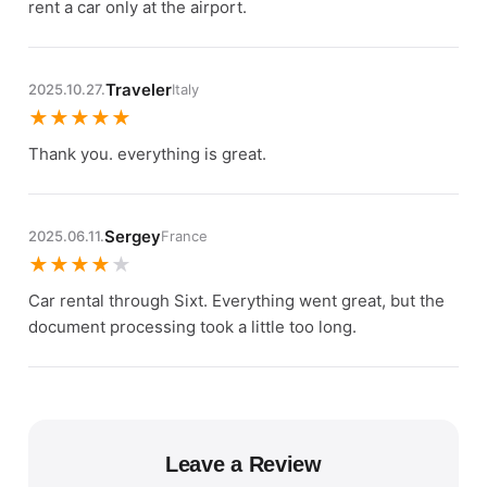
rent a car only at the airport.
Traveler
2025.10.27.
Italy
★
★
★
★
★
Thank you. everything is great.
Sergey
2025.06.11.
France
★
★
★
★
★
Car rental through Sixt. Everything went great, but the
document processing took a little too long.
Leave a Review