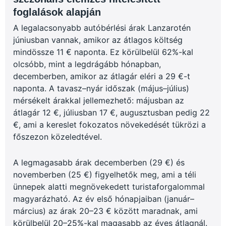
foglalások alapján
A legalacsonyabb autóbérlési árak Lanzarotén
júniusban vannak, amikor az átlagos költség
mindössze 11 € naponta. Ez körülbelül 62%-kal
olcsóbb, mint a legdrágább hónapban,
decemberben, amikor az átlagár eléri a 29 €-t
naponta. A tavasz–nyár időszak (május–július)
mérsékelt árakkal jellemezhető: májusban az
átlagár 12 €, júliusban 17 €, augusztusban pedig 22
€, ami a kereslet fokozatos növekedését tükrözi a
főszezon közeledtével.
A legmagasabb árak decemberben (29 €) és
novemberben (25 €) figyelhetők meg, ami a téli
ünnepek alatti megnövekedett turistaforgalommal
magyarázható. Az év első hónapjaiban (január–
március) az árak 20–23 € között maradnak, ami
körülbelül 20–25%-kal magasabb az éves átlagnál.