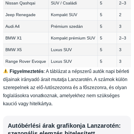
Nissan Qashqai
SUV / Családi
5
2–3
Jeep Renegade
Kompakt SUV
5
2
Audi A4
Prémium szedán
5
3
BMW X1
Kompakt prémium SUV
5
2–3
BMW X5
Luxus SUV
5
3
Range Rover Evoque
Luxus SUV
5
3
Figyelmeztetés
: A táblázat a népszerű autók napi bérleti
díjainak irányadó árait mutatja Lanzarotén. A számok külön
szerepelnek az elő-/utószezonra és a főszezonra, és olyan
foglalásokra vonatkoznak, amelyekhez nem szükséges
kaució vagy hitelkártya.
Autóbérlési árak grafikonja Lanzarotén:
szezonális elemzés hitelesített