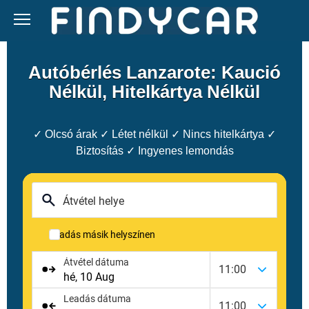
Skip
to
content
Autóbérlés Lanzarote: Kaució
Nélkül, Hitelkártya Nélkül
✓ Olcsó árak ✓ Létet nélkül ✓ Nincs hitelkártya ✓
Biztosítás ✓ Ingyenes lemondás