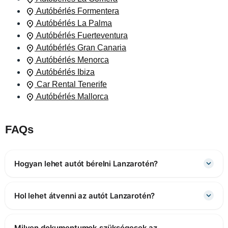
Autóbérlés Formentera
Autóbérlés La Palma
Autóbérlés Fuerteventura
Autóbérlés Gran Canaria
Autóbérlés Menorca
Autóbérlés Ibiza
Car Rental Tenerife
Autóbérlés Mallorca
FAQs
Hogyan lehet autót bérelni Lanzarotén?
Hol lehet átvenni az autót Lanzarotén?
Milyen dokumentumok szükségesek az