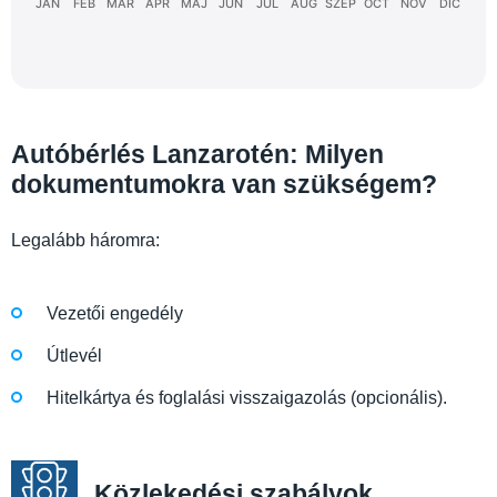
JAN
FEB
MÁR
ÁPR
MÁJ
JÚN
JÚL
AUG
SZEP
OCT
NOV
DIC
Autóbérlés Lanzarotén: Milyen
dokumentumokra van szükségem?
Legalább háromra:
Vezetői engedély
Útlevél
Hitelkártya és foglalási visszaigazolás (opcionális).
Közlekedési szabályok