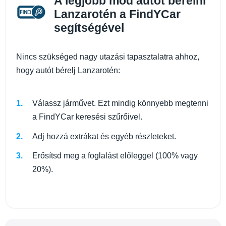
A legjobb mód autót bérelni
Lanzarotén a FindYCar
segítségével
Nincs szükséged nagy utazási tapasztalatra ahhoz,
hogy autót bérelj Lanzarotén:
Válassz járművet. Ezt mindig könnyebb megtenni
a FindYCar keresési szűrőivel.
Adj hozzá extrákat és egyéb részleteket.
Erősítsd meg a foglalást előleggel (100% vagy
20%).