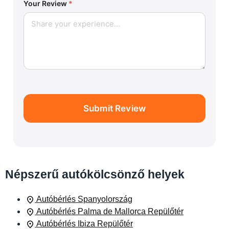
Your Review
*
Submit Review
Népszerű autókölcsönző helyek
Autóbérlés Spanyolország
Autóbérlés Palma de Mallorca Repülőtér
Autóbérlés Ibiza Repülőtér