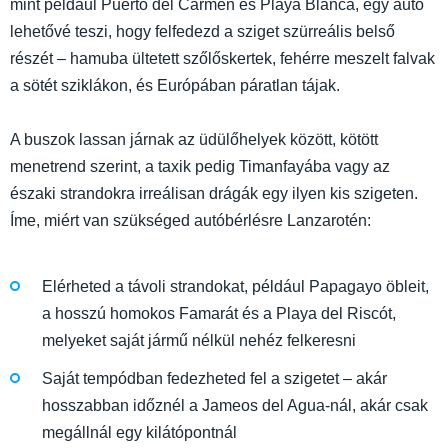
mint például Puerto del Carmen és Playa Blanca, egy autó
lehetővé teszi, hogy felfedezd a sziget szürreális belső
részét – hamuba ültetett szőlőskertek, fehérre meszelt falvak
a sötét sziklákon, és Európában páratlan tájak.
A buszok lassan járnak az üdülőhelyek között, kötött
menetrend szerint, a taxik pedig Timanfayába vagy az
északi strandokra irreálisan drágák egy ilyen kis szigeten.
Íme, miért van szükséged autóbérlésre Lanzarotén:
Elérheted a távoli strandokat, például Papagayo öbleit,
a hosszú homokos Famarát és a Playa del Riscót,
melyeket saját jármű nélkül nehéz felkeresni
Saját tempódban fedezheted fel a szigetet – akár
hosszabban időznél a Jameos del Agua-nál, akár csak
megállnál egy kilátópontnál