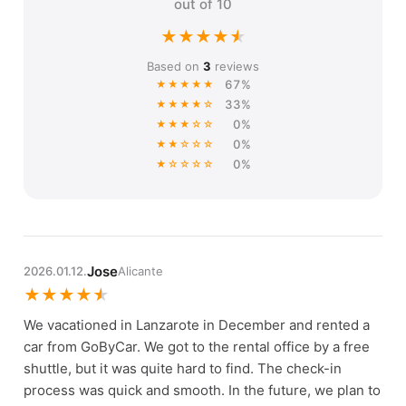
out of 10
★
★
★
★
★
Based on
3
reviews
67%
★★★★★
33%
★★★★☆
0%
★★★☆☆
0%
★★☆☆☆
0%
★☆☆☆☆
Jose
2026.01.12.
Alicante
★
★
★
★
★
We vacationed in Lanzarote in December and rented a
car from GoByCar. We got to the rental office by a free
shuttle, but it was quite hard to find. The check-in
process was quick and smooth. In the future, we plan to