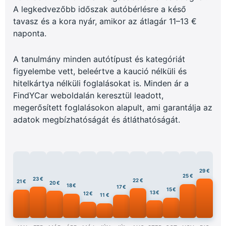
A legkedvezőbb időszak autóbérlésre a késő
tavasz és a kora nyár, amikor az átlagár 11–13 €
naponta.
A tanulmány minden autótípust és kategóriát
figyelembe vett, beleértve a kaució nélküli és
hitelkártya nélküli foglalásokat is. Minden ár a
FindYCar weboldalán keresztül leadott,
megerősített foglalásokon alapult, ami garantálja az
adatok megbízhatóságát és átláthatóságát.
29 €
25 €
23 €
22 €
21 €
20 €
18 €
17 €
15 €
13 €
12 €
11 €