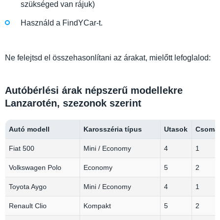
szükséged van rájuk)
Használd a FindYCar-t.
Ne felejtsd el összehasonlítani az árakat, mielőtt lefoglalod:
Autóbérlési árak népszerű modellekre
Lanzarotén, szezonok szerint
Autó modell
Karosszéria típus
Utasok
Csomag
Fiat 500
Mini / Economy
4
1
Volkswagen Polo
Economy
5
2
Toyota Aygo
Mini / Economy
4
1
Renault Clio
Kompakt
5
2