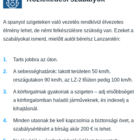
A spanyol szigeteken való vezetés rendkívül élvezetes
élmény lehet, de némi felkészülésre szükség van. Ezeket a
szabályokat ismerd, mielőtt autót bérelsz Lanzarotén:
Tarts jobbra az úton.
A sebességhatárok: lakott területen 50 km/h,
országutakon 90 km/h, az LZ-2 főúton pedig 100 km/h.
A körforgalmak gyakoriak a szigeten – adj elsőbbséget
a körforgalomban haladó járműveknek, és indexelj a
kihajtásnál.
Minden utasnak be kell kapcsolnia a biztonsági övet, a
szabálysértésért a bírság akár 200 € is lehet.