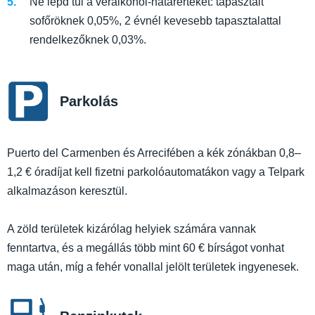
Ne lépd túl a véralkohol-határértéket: tapasztalt
sofőröknek 0,05%, 2 évnél kevesebb tapasztalattal
rendelkezőknek 0,03%.
Parkolás
Puerto del Carmenben és Arrecifében a kék zónákban 0,8–
1,2 € óradíjat kell fizetni parkolóautomatákon vagy a Telpark
alkalmazáson keresztül.
A zöld területek kizárólag helyiek számára vannak
fenntartva, és a megállás több mint 60 € bírságot vonhat
maga után, míg a fehér vonallal jelölt területek ingyenesek.