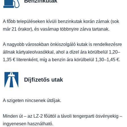
Benzinkutak
A főbb településeken kívüli benzinkutak korán zárnak (sok
már 21 órakor), és vasárnap többnyire zárva tartanak.
A nagyobb városokban önkiszolgáló kutak is rendelkezésre
állnak kártyaleolvasókkal, ahol a dízel ára körülbelül 1,20–
1,35 € literenként, míg a benzin ára körülbelül 1,30–1,45 €.
Díjfizetős utak
A szigeten nincsenek útdíjak.
Minden út – az LZ-2 főúttól a távoli tengerparti ösvényekig –
ingyenesen használható.