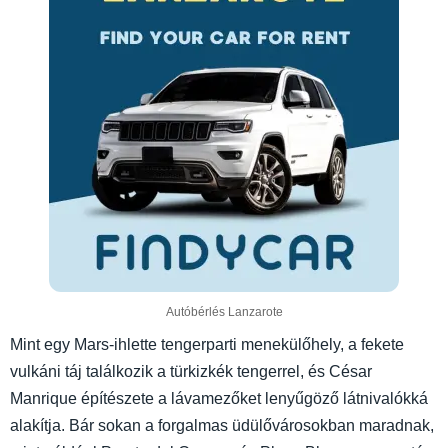
Autóbérlés Lanzarote
Mint egy Mars-ihlette tengerparti menekülőhely, a fekete
vulkáni táj találkozik a türkizkék tengerrel, és César
Manrique építészete a lávamezőket lenyűgöző látnivalókká
alakítja. Bár sokan a forgalmas üdülővárosokban maradnak,