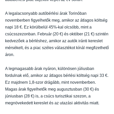
A legalacsonyabb autóbérlési árak Torinóban
novemberben figyelhetők meg, amikor az átlagos költség
napi 18 €. Ez körülbelül 45%-kal olcsóbb, mint a
csúcsszezonban. Február (20 €) és október (21 €) szintén
kedvezőek a bérléshez, amikor az autók iránti kereslet
mérsékelt, és a piac széles választékot kínál megfizethető
áron.
A legmagasabb árak nyáron, különösen júliusban
fordulnak elő, amikor az átlagos bérlési költség napi 33 €.
Ez majdnem 1,8-szor drágább, mint novemberben.
Magas árak figyelhetők meg augusztusban (30 €) és
júniusban (28 €) is, a csúcs turisztikai szezon, a
megnövekedett kereslet és az utazási aktivitás miatt.