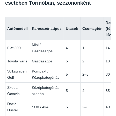
esetében Torinóban, szezononként
Napi 
Autómodell
Karosszériatípus
Utasok
Csomagtér
(fősz
kívül)
Mini /
Fiat 500
4
1
14 €
Gazdaságos
Toyota Yaris
Gazdaságos
5
2
18 €
Volkswagen
Kompakt /
5
2–3
30 €
Golf
Középkategóriás
Skoda
Középkategóriás
5
4
35 €
Octavia
szedán
Dacia
SUV / 4×4
5
2–3
40 €
Duster