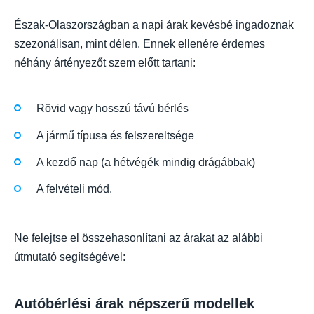
Észak-Olaszországban a napi árak kevésbé ingadoznak
szezonálisan, mint délen. Ennek ellenére érdemes
néhány ártényezőt szem előtt tartani:
Rövid vagy hosszú távú bérlés
A jármű típusa és felszereltsége
A kezdő nap (a hétvégék mindig drágábbak)
A felvételi mód.
Ne felejtse el összehasonlítani az árakat az alábbi
útmutató segítségével:
Autóbérlési árak népszerű modellek