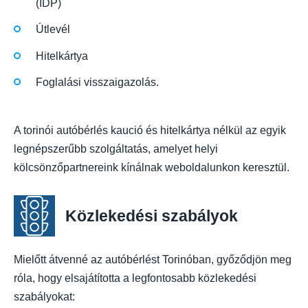
(IDP)
Útlevél
Hitelkártya
Foglalási visszaigazolás.
A torinói autóbérlés kaució és hitelkártya nélkül az egyik
legnépszerűbb szolgáltatás, amelyet helyi
kölcsönzőpartnereink kínálnak weboldalunkon keresztül.
Közlekedési szabályok
Mielőtt átvenné az autóbérlést Torinóban, győződjön meg
róla, hogy elsajátította a legfontosabb közlekedési
szabályokat: