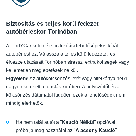
Biztosítás és teljes körű fedezet
autóbérléskor Torinóban
A FindYCar különféle biztosítási lehetőségeket kínál
autóbérléshez. Válassza a teljes körű fedezetet, és
élvezze utazásait Torinóban stressz, extra költségek vagy
kellemetlen meglepetések nélkül.
Figyelem!
Az autókölcsönzés letét vagy hitelkártya nélkül
nagyon keresett a turisták körében. A helyszíntől és a
kölcsönzés dátumától függően ezek a lehetőségek nem
mindig elérhetők.
Ha nem talál autót a "
Kaució Nélkül
" opcióval,
próbálja meg használni az "
Alacsony Kaució
"