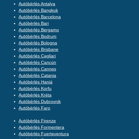
Autóbérlés Antalya
Autóbérlés Bangkok
Autóbérlés Barcelona
Autóbérlés Bari
Autóbérlés Bergamo
Autóbérlés Bodrum
Autóbérlés Bologna
Autóbérlés Brisbane
Autóbérlés Cagliari
Autóbérlés Cancún
Autóbérlés Cannes
Autóbérlés Catania
Autóbérlés Haniá
Autóbérlés Korfu
Autóbérlés Kréta
Autóbérlés Dubrovnik
Autóbérlés Faro
Autóbérlés Firenze
Autóbérlés Formentera
Autóbérlés Fuerteventura