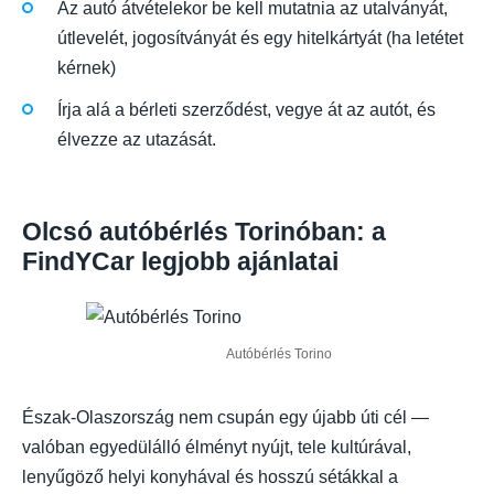
Az autó átvételekor be kell mutatnia az utalványát,
útlevelét, jogosítványát és egy hitelkártyát (ha letétet
kérnek)
Írja alá a bérleti szerződést, vegye át az autót, és
élvezze az utazását.
Olcsó autóbérlés Torinóban: a
FindYCar legjobb ajánlatai
Autóbérlés Torino
Észak-Olaszország nem csupán egy újabb úti cél —
valóban egyedülálló élményt nyújt, tele kultúrával,
lenyűgöző helyi konyhával és hosszú sétákkal a