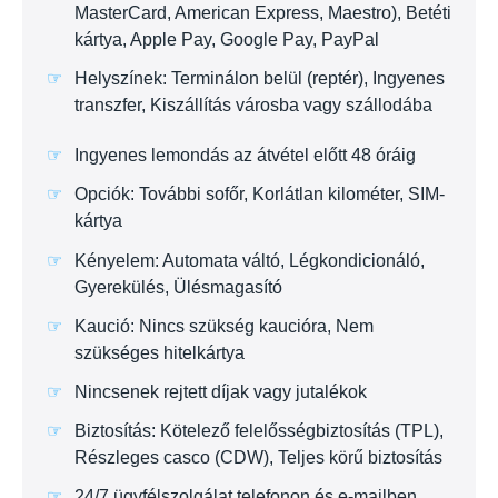
MasterCard, American Express, Maestro), Betéti
kártya, Apple Pay, Google Pay, PayPal
Helyszínek: Terminálon belül (reptér), Ingyenes
transzfer, Kiszállítás városba vagy szállodába
Ingyenes lemondás az átvétel előtt 48 óráig
Opciók: További sofőr, Korlátlan kilométer, SIM-
kártya
Kényelem: Automata váltó, Légkondicionáló,
Gyerekülés, Ülésmagasító
Kaució: Nincs szükség kaucióra, Nem
szükséges hitelkártya
Nincsenek rejtett díjak vagy jutalékok
Biztosítás: Kötelező felelősségbiztosítás (TPL),
Részleges casco (CDW), Teljes körű biztosítás
24/7 ügyfélszolgálat telefonon és e-mailben