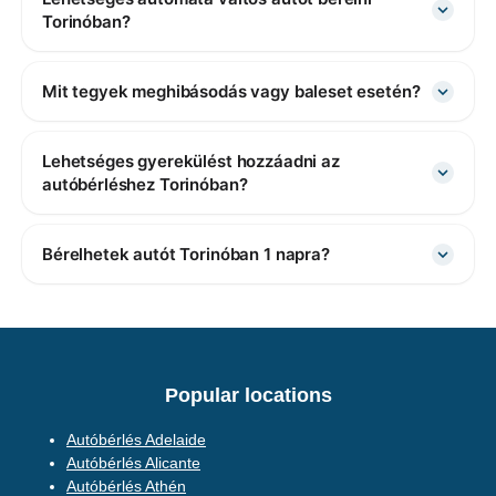
Torinóban?
Mit tegyek meghibásodás vagy baleset esetén?
Lehetséges gyerekülést hozzáadni az
autóbérléshez Torinóban?
Bérelhetek autót Torinóban 1 napra?
Popular locations
Autóbérlés Adelaide
Autóbérlés Alicante
Autóbérlés Athén