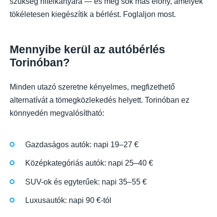
szükség hitelkártyára — és még sok más előny, amelyek
tökéletesen kiegészítik a bérlést. Foglaljon most.
Mennyibe kerül az autóbérlés
Torinóban?
Minden utazó szeretne kényelmes, megfizethető
alternatívát a tömegközlekedés helyett. Torinóban ez
könnyedén megvalósítható:
Gazdaságos autók: napi 19–27 €
Középkategóriás autók: napi 25–40 €
SUV-ok és egyterűek: napi 35–55 €
Luxusautók: napi 90 €-tól