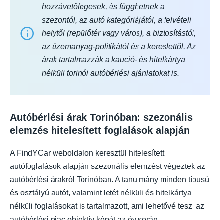
hozzávetőlegesek, és függhetnek a
szezontól, az autó kategóriájától, a felvételi
helytől (repülőtér vagy város), a biztosítástól,
az üzemanyag-politikától és a kereslettől. Az
árak tartalmazzák a kaució- és hitelkártya
nélküli torinói autóbérlési ajánlatokat is.
Autóbérlési árak Torinóban: szezonális
elemzés hitelesített foglalások alapján
A FindYCar weboldalon keresztül hitelesített
autófoglalások alapján szezonális elemzést végeztek az
autóbérlési árakról Torinóban. A tanulmány minden típusú
és osztályú autót, valamint letét nélküli és hitelkártya
nélküli foglalásokat is tartalmazott, ami lehetővé teszi az
autóbérlési piac objektív képét az év során.