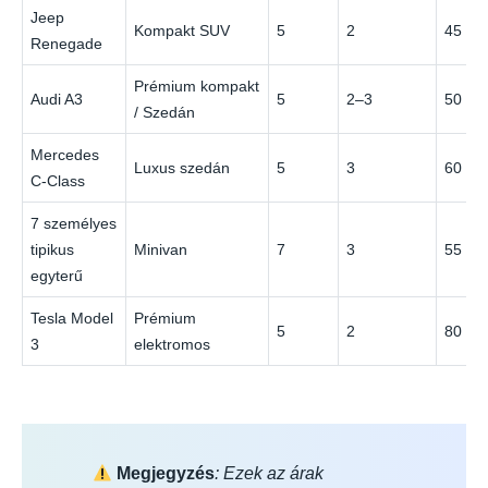
Jeep
Kompakt SUV
5
2
45 €
Renegade
Prémium kompakt
Audi A3
5
2–3
50 €
/ Szedán
Mercedes
Luxus szedán
5
3
60 €
C-Class
7 személyes
tipikus
Minivan
7
3
55 €
egyterű
Tesla Model
Prémium
5
2
80 €
3
elektromos
Megjegyzés
: Ezek az árak