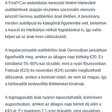
A FindYCar weboldalán keresztül történt hitelesített
autóbérlések alapján részletes szezonális elemzés
készült Genova autóbérlési árait illetően. A tanulmány
minden autótípust és kategóriát figyelembe vett, beleértve
a kaució és hitelkártya nélküli foglalásokat is, így valós
képet ad az árak éves változásáról.
A legalacsonyabb autóbérlési árak Genovában januárban
figyelhetők meg, amikor az átlagos napi költség €20. Ez
körülbelül 55–60%-kal olcsóbb, mint a nyári főszezonban.
Február (€23) és november (€24) szintén megfizethető
időszakok, amikor a kereslet stabil, de nem túl magas, így
a bérbeadók kedvezőbb feltételeket kínálnak.
A legmagasabb árak nyáron tapasztalhatók, különösen
augusztusban, amikor az átlagos napi bérleti díj eléri a
€43-at. Ez majdnem 2,1-szer drágább, mint januárban.