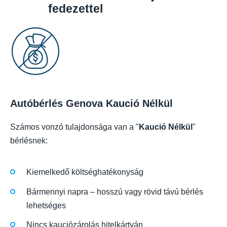
fedezettel
Autóbérlés Genova Kaució Nélkül
Számos vonzó tulajdonsága van a "
Kaució Nélkül
"
bérlésnek:
Kiemelkedő költséghatékonyság
Bármennyi napra – hosszú vagy rövid távú bérlés
lehetséges
Nincs kauciózárolás hitelkártyán