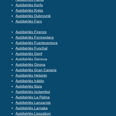
Autóbérlés Korfu
Autóbérlés Kréta
Autóbérlés Dubrovnik
Autóbérlés Faro
Autóbérlés Firenze
Autóbérlés Formentera
Autóbérlés Fuerteventura
Autóbérlés Funchal
Autóbérlés Genf
Autóbérlés Genova
Autóbérlés Girona
Autóbérlés Gran Canaria
Autóbérlés Helsinki
Autóbérlés Iráklio
Autóbérlés Ibiza
Autóbérlés Isztambul
Autóbérlés La Palma
Autóbérlés Lanzarote
Autóbérlés Larnaka
Autóbérlés Lisszabon