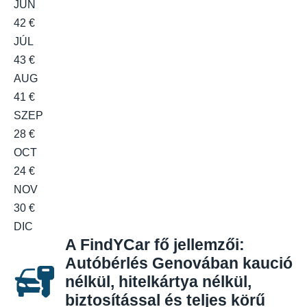
JÚN
42 €
JÚL
43 €
AUG
41 €
SZEP
28 €
OCT
24 €
NOV
30 €
DIC
A FindYCar fő jellemzői:
Autóbérlés Genovában kaució
nélkül, hitelkártya nélkül,
biztosítással és teljes körű