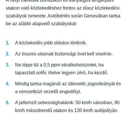
A helyi meredek dombokon és kanyargós tengerparti
utakon való közlekedéshez fontos az olasz közlekedési
szabályok ismerete. Autóbérlés során Genovában tartsa
be az alábbi alapvető szabályokat:
A közlekedés jobb oldalon történik.
Az összes utasnak biztonsági övet kell viselnie.
Ne lépje túl a 0,5 ppm véralkoholszintet, ha
tapasztalt sofőr, illetve legyen zéró, ha kezdő.
Mindig tartsa magánál az útlevelét, jogosítványát és
a nemzetközi vezetői engedélyt.
A jellemző sebességhatárok: 50 km/h városban, 90
km/h másodrendű utakon és 130 km/h autópályán.