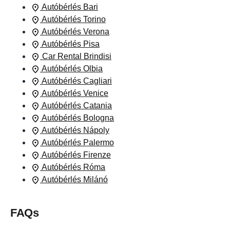
Autóbérlés Bari
Autóbérlés Torino
Autóbérlés Verona
Autóbérlés Pisa
Car Rental Brindisi
Autóbérlés Olbia
Autóbérlés Cagliari
Autóbérlés Venice
Autóbérlés Catania
Autóbérlés Bologna
Autóbérlés Nápoly
Autóbérlés Palermo
Autóbérlés Firenze
Autóbérlés Róma
Autóbérlés Milánó
FAQs