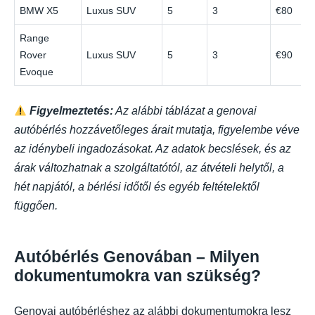
BMW X5
Luxus SUV
5
3
€80
Range
Rover
Luxus SUV
5
3
€90
Evoque
Figyelmeztetés:
Az alábbi táblázat a genovai
autóbérlés hozzávetőleges árait mutatja, figyelembe véve
az idénybeli ingadozásokat. Az adatok becslések, és az
árak változhatnak a szolgáltatótól, az átvételi helytől, a
hét napjától, a bérlési időtől és egyéb feltételektől
függően.
Autóbérlés Genovában – Milyen
dokumentumokra van szükség?
Genovai autóbérléshez az alábbi dokumentumokra lesz