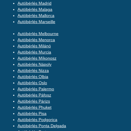
Autóbérlés Madrid
Autóbérlés Malaga
Autóbérlés Mallorca
Autóbérlés Marseille
Autóbérlés Melbourne
Autóbérlés Menorca
Autóbérlés Milánó
Autóbérlés Murcia
Autóbérlés Míkonosz
Autóbérlés Nápoly
Autóbérlés Nizza
Autóbérlés Olbia
Autóbérlés Oslo
Autóbérlés Palermo
Autóbérlés Páfosz
Autóbérlés Párizs
Autóbérlés Phuket
Autóbérlés Pisa
Autóbérlés Podgorica
Autóbérlés Ponta Delgada