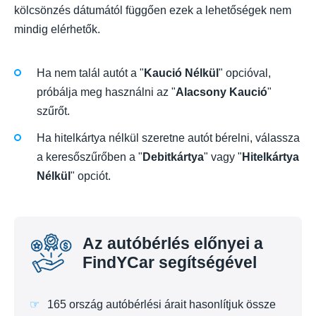
kölcsönzés dátumától függően ezek a lehetőségek nem
mindig elérhetők.
Ha nem talál autót a "
Kaució Nélkül
" opcióval,
próbálja meg használni az "
Alacsony Kaució
"
szűrőt.
Ha hitelkártya nélkül szeretne autót bérelni, válassza
a keresőszűrőben a "
Debitkártya
" vagy "
Hitelkártya
Nélkül
" opciót.
Az autóbérlés előnyei a
FindYCar segítségével
165 ország autóbérlési árait hasonlítjuk össze