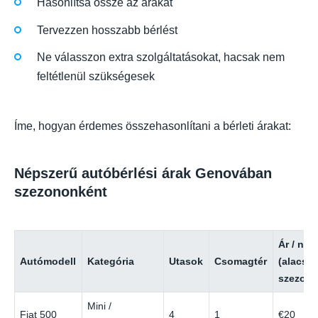
Hasonlítsa össze az árakat
Tervezzen hosszabb bérlést
Ne válasszon extra szolgáltatásokat, hacsak nem
feltétlenül szükségesek
Íme, hogyan érdemes összehasonlítani a bérleti árakat:
Népszerű autóbérlési árak Genovában
szezononként
Ár / nap
Autómodell
Kategória
Utasok
Csomagtér
(alacso
szezon)
Mini /
Fiat 500
4
1
€20