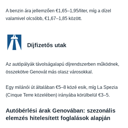
A benzin ára jellemzően €1,65–1,95/liter, míg a dízel
valamivel olcsóbb, €1,67–1,85 között.
Díjfizetős utak
Az autópályák távolságalapú díjrendszerben működnek,
összekötve Genovát más olasz városokkal.
Egy milánói út általában €5–8 közé esik, míg La Spezia
(Cinque Terre közelében) irányába körülbelül €3–5.
Autóbérlési árak Genovában: szezonális
elemzés hitelesített foglalások alapján