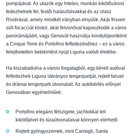
pompájával. Az utazók egy hiteles, munkás kikötővárost
fedezhetnek fel, festői halászfalvakkal és az olasz
Riviérával, amely mindkét irányban elnyúlik. Akár frissen
sült focacciát kóstol, akár felvonóval kapaszkodik a város
panorámájáért, vagy Genovát használja kiindulópontként
a Cinque Terre és Portofino felfedezéséhez – ez a város
felejthetetlen betekintést nyújt Liguria valódi életébe.
Ha kiszabadulna a városi forgatagból, egy bérelt autóval
felfedezheti Liguria látványos tengerpartját, rejtett falvait
és drámai tengerparti útvonalait. Az autóbérlés előnyei
Genovában egyértelműek:
Portofino elegáns félszigete, jachtokkal teli
kikötőjével és túraútvonalaival könnyen elérhető
Rejtett gyöngyszemek, mint Camogli, Santa