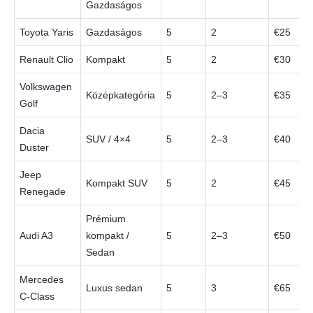
Gazdaságos
Toyota Yaris
Gazdaságos
5
2
€25
Renault Clio
Kompakt
5
2
€30
Volkswagen
Középkategória
5
2–3
€35
Golf
Dacia
SUV / 4×4
5
2–3
€40
Duster
Jeep
Kompakt SUV
5
2
€45
Renegade
Prémium
Audi A3
kompakt /
5
2–3
€50
Sedan
Mercedes
Luxus sedan
5
3
€65
C-Class