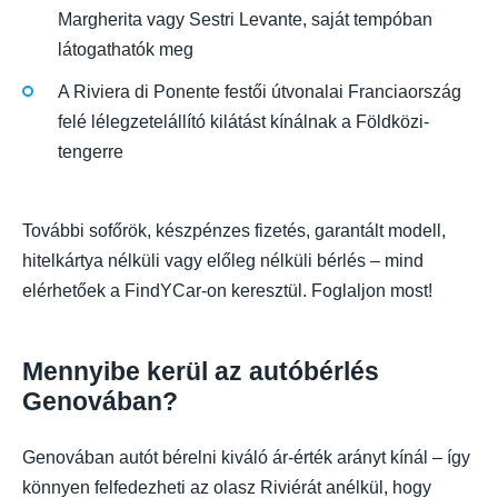
Margherita vagy Sestri Levante, saját tempóban
látogathatók meg
A Riviera di Ponente festői útvonalai Franciaország
felé lélegzetelállító kilátást kínálnak a Földközi-
tengerre
További sofőrök, készpénzes fizetés, garantált modell,
hitelkártya nélküli vagy előleg nélküli bérlés – mind
elérhetőek a FindYCar-on keresztül. Foglaljon most!
Mennyibe kerül az autóbérlés
Genovában?
Genovában autót bérelni kiváló ár-érték arányt kínál – így
könnyen felfedezheti az olasz Riviérát anélkül, hogy