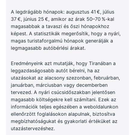
A legdrágább hónapok: augusztus 41 €, július
37 €, június 25 €, amikor az árak 50–70 %-kal
magasabbak a tavaszi és őszi hónapokhoz
képest. A statisztikák megerősítik, hogy a nyári,
magas turistaforgalmú hónapok generálják a
legmagasabb autóbérlési árakat.
Eredményeink azt mutatják, hogy Tiranában a
leggazdaságosabb autót bérelni, ha az
utazásokat az alacsony szezonban, februárban,
januárban, márciusban vagy decemberben
tervezed. A nyári csúcsidőszakban jelentősen
magasabb költségekre kell számítani. Ezek az
információk teljes egészében a weboldalunkon
ellenőrzött foglalásokon alapulnak, biztosítva
megbízhatóságukat és gyakorlati értéküket az
utazástervezéshez.