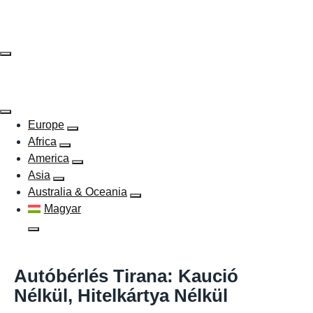
Skip
to
content
Europe
Africa
America
Asia
Australia & Oceania
Magyar
Autóbérlés Tirana: Kaució
Nélkül, Hitelkártya Nélkül