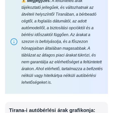
Megjegyzés:
A feltüntetett árak
tájékoztató jellegűek, és változhatnak az
átvételi helyszíntől Tiranában, a bérbeadó
cégtől, a foglalás dátumától, az adott
autómodellől, a biztosítási opcióktól és a
bérlési időszaktól függően. Az árakat a
szezon is befolyásolja, és a főszezon
hónapjaiban általában magasabbak. A
táblázat az átlagos piaci árakat tükrözi, és
nem garantálja az elérhetőséget a feltüntetett
árakon. Ahol elérhető, tartalmazza a befizetés
nélküli vagy hitelkártya nélküli autóbérlési
lehetőségeket is.
Tirana-i autóbérlési árak grafikonja: