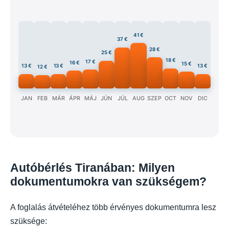
41 €
37 €
28 €
25 €
18 €
17 €
16 €
15 €
13 €
13 €
13 €
12 €
JAN
FEB
MÁR
ÁPR
MÁJ
JÚN
JÚL
AUG
SZEP
OCT
NOV
DIC
Autóbérlés Tiranában: Milyen
dokumentumokra van szükségem?
A foglalás átvételéhez több érvényes dokumentumra lesz
szüksége: