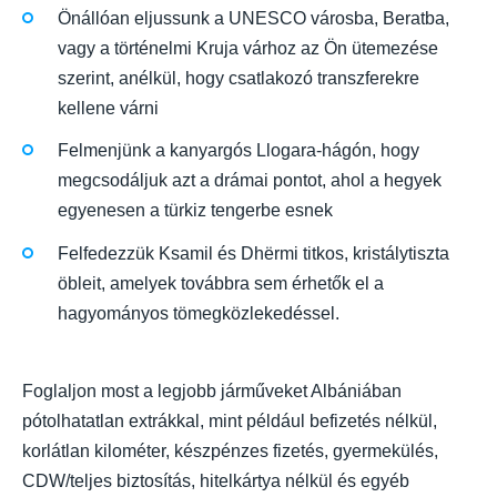
Önállóan eljussunk a UNESCO városba, Beratba,
vagy a történelmi Kruja várhoz az Ön ütemezése
szerint, anélkül, hogy csatlakozó transzferekre
kellene várni
Felmenjünk a kanyargós Llogara-hágón, hogy
megcsodáljuk azt a drámai pontot, ahol a hegyek
egyenesen a türkiz tengerbe esnek
Felfedezzük Ksamil és Dhërmi titkos, kristálytiszta
öbleit, amelyek továbbra sem érhetők el a
hagyományos tömegközlekedéssel.
Foglaljon most a legjobb járműveket Albániában
pótolhatatlan extrákkal, mint például befizetés nélkül,
korlátlan kilométer, készpénzes fizetés, gyermekülés,
CDW/teljes biztosítás, hitelkártya nélkül és egyéb