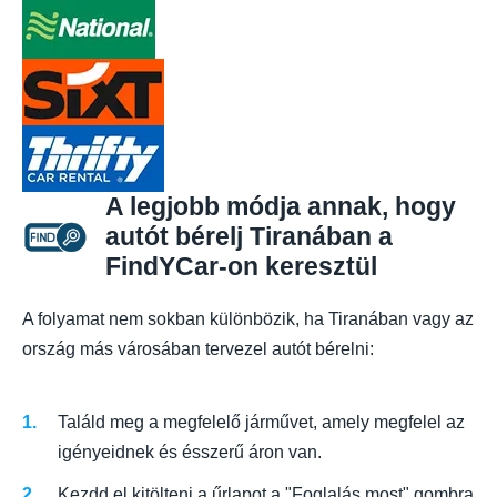
A legjobb módja annak, hogy
autót bérelj Tiranában a
FindYCar-on keresztül
A folyamat nem sokban különbözik, ha Tiranában vagy az
ország más városában tervezel autót bérelni:
Találd meg a megfelelő járművet, amely megfelel az
igényeidnek és ésszerű áron van.
Kezdd el kitölteni a űrlapot a "Foglalás most" gombra