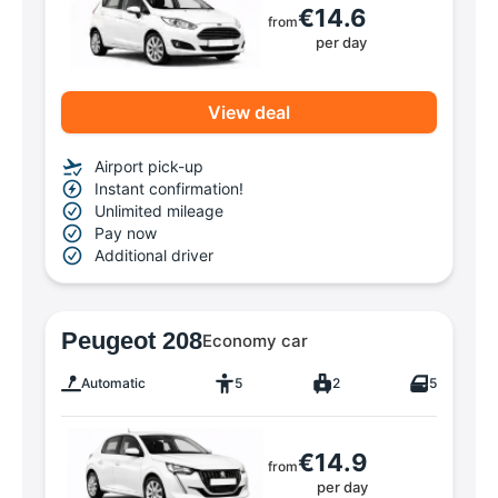
€14.6
from
per day
View deal
Airport pick-up
Instant confirmation!
Unlimited mileage
Pay now
Additional driver
Peugeot 208
Economy car
Automatic
5
2
5
€14.9
from
per day