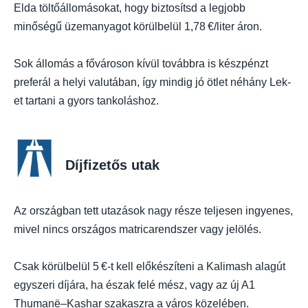
Elda töltőállomásokat, hogy biztosítsd a legjobb
minőségű üzemanyagot körülbelül 1,78 €/liter áron.
Sok állomás a fővároson kívül továbbra is készpénzt
preferál a helyi valutában, így mindig jó ötlet néhány Lek-
et tartani a gyors tankoláshoz.
Díjfizetős utak
Az országban tett utazások nagy része teljesen ingyenes,
mivel nincs országos matricarendszer vagy jelölés.
Csak körülbelül 5 €-t kell előkészíteni a Kalimash alagút
egyszeri díjára, ha észak felé mész, vagy az új A1
Thumanë–Kashar szakaszra a város közelében.