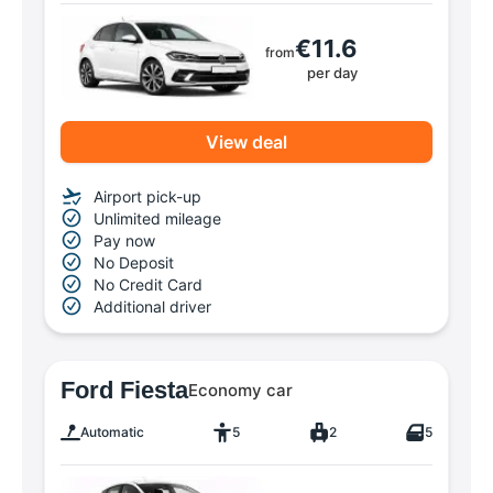
€11.6
from
per day
View deal
Airport pick-up
Unlimited mileage
Pay now
No Deposit
No Credit Card
Additional driver
Ford Fiesta
Economy car
Automatic
5
2
5