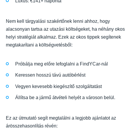
Luxus: €141+ naponta
Nem kell tárgyalási szakértőnek lenni ahhoz, hogy
alacsonyan tartsa az utazási költségeket, ha néhány okos
helyi stratégiát alkalmaz. Ezek az okos tippek segítenek
megtakarítani a költségvetésből:
Próbálja meg előre lefoglalni a FindYCar-nál
Keressen hosszú távú autóbérlést
Vegyen kevesebb kiegészítő szolgáltatást
Állítsa be a jármű átvételi helyét a városon belül.
Ez az útmutató segít megtalálni a legjobb ajánlatot az
árösszehasonlítás révén: