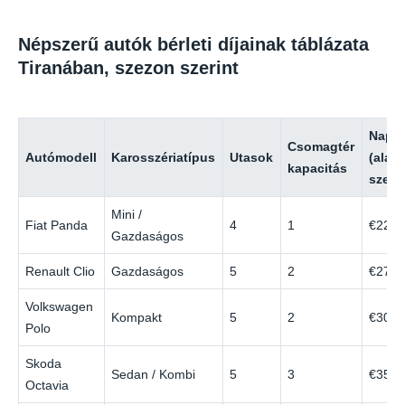
Népszerű autók bérleti díjainak táblázata
Tiranában, szezon szerint
Napi 
Csomagtér
Autómodell
Karosszériatípus
Utasok
(alac
kapacitás
szezo
Mini /
Fiat Panda
4
1
€22
Gazdaságos
Renault Clio
Gazdaságos
5
2
€27
Volkswagen
Kompakt
5
2
€30
Polo
Skoda
Sedan / Kombi
5
3
€35
Octavia