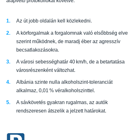
alapvető protokollokat követve:
Az út jobb oldalán kell közlekedni.
A körforgalmak a forgalomnak való elsőbbség elve
szerint működnek, de maradj éber az agresszív
becsatlakozásokra.
A városi sebességhatár 40 km/h, de a betartatása
városrészenként változhat.
Albánia szinte nulla alkoholszint-toleranciát
alkalmaz, 0,01 % véralkoholszinttel.
A sávkövetés gyakran rugalmas, az autók
rendszeresen átszelik a jelzett határokat.