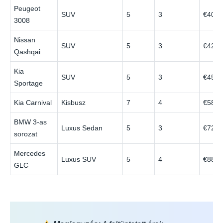
Peugeot
SUV
5
3
€40
3008
Nissan
SUV
5
3
€42
Qashqai
Kia
SUV
5
3
€45
Sportage
Kia Carnival
Kisbusz
7
4
€58
BMW 3-as
Luxus Sedan
5
3
€72
sorozat
Mercedes
Luxus SUV
5
4
€88
GLC