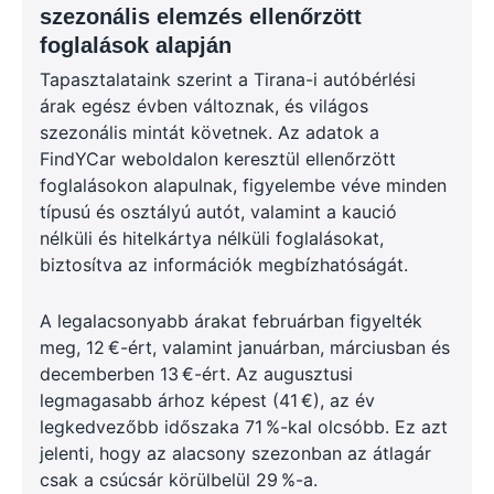
szezonális elemzés ellenőrzött
foglalások alapján
Tapasztalataink szerint a Tirana-i autóbérlési
árak egész évben változnak, és világos
szezonális mintát követnek. Az adatok a
FindYCar weboldalon keresztül ellenőrzött
foglalásokon alapulnak, figyelembe véve minden
típusú és osztályú autót, valamint a kaució
nélküli és hitelkártya nélküli foglalásokat,
biztosítva az információk megbízhatóságát.
A legalacsonyabb árakat februárban figyelték
meg, 12 €-ért, valamint januárban, márciusban és
decemberben 13 €-ért. Az augusztusi
legmagasabb árhoz képest (41 €), az év
legkedvezőbb időszaka 71 %-kal olcsóbb. Ez azt
jelenti, hogy az alacsony szezonban az átlagár
csak a csúcsár körülbelül 29 %-a.