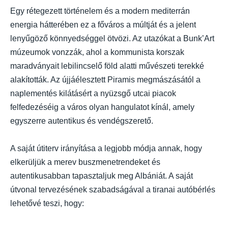
Egy rétegezett történelem és a modern mediterrán
energia hátterében ez a főváros a múltját és a jelent
lenyűgöző könnyedséggel ötvözi. Az utazókat a Bunk’Art
múzeumok vonzzák, ahol a kommunista korszak
maradványait lebilincselő föld alatti művészeti terekké
alakították. Az újjáélesztett Piramis megmászásától a
naplementés kilátásért a nyüzsgő utcai piacok
felfedezéséig a város olyan hangulatot kínál, amely
egyszerre autentikus és vendégszerető.
A saját útiterv irányítása a legjobb módja annak, hogy
elkerüljük a merev buszmenetrendeket és
autentikusabban tapasztaljuk meg Albániát. A saját
útvonal tervezésének szabadságával a tiranai autóbérlés
lehetővé teszi, hogy: