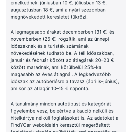
emelkednek: júniusban 10 €, júliusban 13 €,
augusztusban 18 €, ami a nyári szezonban
megnövekedett keresletet tükrözi.
A legmagasabb árakat decemberben (31 €) és
novemberben (25 €) rögzítik, ami az ünnepi
időszaknak és a turisták számának
növekedésének tudható be. A téli időszakban,
január és február között az átlagárak 20–23 €
között maradnak, ami körülbelül 25%-kal
magasabb az éves átlagnál. A legkedvezőbb
időszak az autóbérlésre a tavasz (április–június),
amikor az átlagár 10–15 € naponta.
A tanulmány minden autótípust és kategóriát
figyelembe vesz, beleértve a kaució nélküli és
hitelkártya nélküli foglalásokat is. Az adatokat a
FindYCar weboldalán keresztül megerősített
foglalások alapján gyűjtötték, ami garantálja az