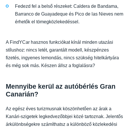
Fedezd fel a belső részeket: Caldera de Bandama,
Barranco de Guayadeque és Pico de las Nieves nem
érhetők el tömegközlekedéssel.
A FindYCar hasznos funkciókat kínál minden utazási
stílushoz: nincs letét, garantált modell, készpénzes
fizetés, ingyenes lemondás, nincs szükség hitelkártyára
és még sok más. Készen állsz a foglalásra?
Mennyibe kerül az autóbérlés Gran
Canarián?
Az egész éves turizmusnak köszönhetően az árak a
Kanári-szigetek legkedvezőbbjei közé tartoznak. Jelentős
árkülönbségekre számíthatsz a különböző közlekedési