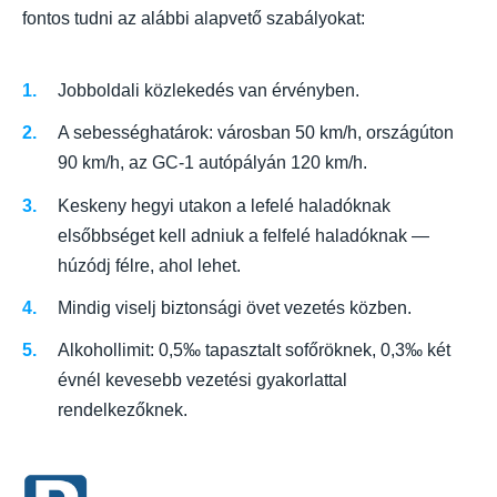
fontos tudni az alábbi alapvető szabályokat:
Jobboldali közlekedés van érvényben.
A sebességhatárok: városban 50 km/h, országúton
90 km/h, az GC-1 autópályán 120 km/h.
Keskeny hegyi utakon a lefelé haladóknak
elsőbbséget kell adniuk a felfelé haladóknak —
húzódj félre, ahol lehet.
Mindig viselj biztonsági övet vezetés közben.
Alkohollimit: 0,5‰ tapasztalt sofőröknek, 0,3‰ két
évnél kevesebb vezetési gyakorlattal
rendelkezőknek.