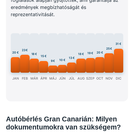
eredmények megbízhatóságát és
reprezentativitását.
31 €
25 €
23 €
20 €
20 €
19 €
18 €
18 €
15 €
13 €
10 €
9 €
JAN
FEB
MÁR
ÁPR
MÁJ
JÚN
JÚL
AUG
SZEP
OCT
NOV
DIC
Autóbérlés Gran Canarián: Milyen
dokumentumokra van szükségem?