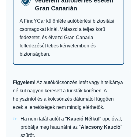
védelem autóbérlés esetén
Gran Canarián
A FindYCar különféle autóbérlési biztosítási
csomagokat kínál. Válaszd a teljes körű
fedezetet, és élvezd Gran Canaria
felfedezését teljes kényelemben és
biztonságban.
Figyelem!
Az autókölcsönzés letét vagy hitelkártya
nélkül nagyon keresett a turisták körében. A
helyszíntől és a kölcsönzés dátumától függően
ezek a lehetőségek nem mindig elérhetők.
Ha nem talál autót a "
Kaució Nélkül
" opcióval,
próbálja meg használni az "
Alacsony Kaució
"
szűrőt.