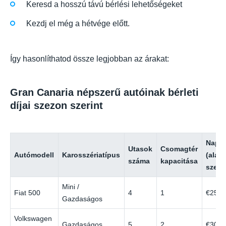
Keresd a hosszú távú bérlési lehetőségeket
Kezdj el még a hétvége előtt.
Így hasonlíthatod össze legjobban az árakat:
Gran Canaria népszerű autóinak bérleti
díjai szezon szerint
Napi 
Utasok
Csomagtér
Autómodell
Karosszériatípus
(alac
száma
kapacitása
szezo
Mini /
Fiat 500
4
1
€25
Gazdaságos
Volkswagen
Gazdaságos
5
2
€30