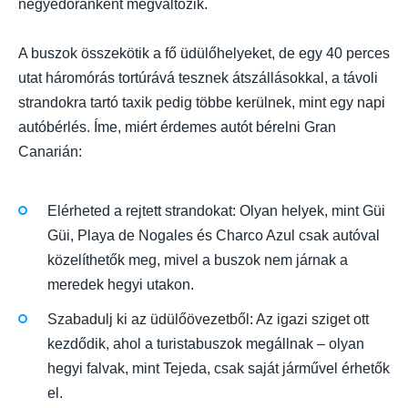
negyedóránként megváltozik.
A buszok összekötik a fő üdülőhelyeket, de egy 40 perces
utat háromórás tortúrává tesznek átszállásokkal, a távoli
strandokra tartó taxik pedig többe kerülnek, mint egy napi
autóbérlés. Íme, miért érdemes autót bérelni Gran
Canarián:
Elérheted a rejtett strandokat: Olyan helyek, mint Güi
Güi, Playa de Nogales és Charco Azul csak autóval
közelíthetők meg, mivel a buszok nem járnak a
meredek hegyi utakon.
Szabadulj ki az üdülőövezetből: Az igazi sziget ott
kezdődik, ahol a turistabuszok megállnak – olyan
hegyi falvak, mint Tejeda, csak saját járművel érhetők
el.