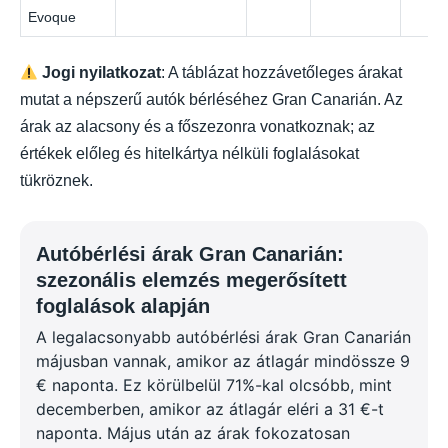
Evoque
Jogi nyilatkozat
: A táblázat hozzávetőleges árakat
mutat a népszerű autók bérléséhez Gran Canarián. Az
árak az alacsony és a főszezonra vonatkoznak; az
értékek előleg és hitelkártya nélküli foglalásokat
tükröznek.
Autóbérlési árak Gran Canarián:
szezonális elemzés megerősített
foglalások alapján
A legalacsonyabb autóbérlési árak Gran Canarián
májusban vannak, amikor az átlagár mindössze 9
€ naponta. Ez körülbelül 71%-kal olcsóbb, mint
decemberben, amikor az átlagár eléri a 31 €-t
naponta. Május után az árak fokozatosan