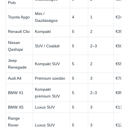
Polo
Mini /
Toyota Aygo
4
1
€24
Gazdaságos
Renault Clio
Kompakt
5
2
€35
Nissan
SUV / Családi
5
2–3
€50
Qashqai
Jeep
Kompakt SUV
5
2
€55
Renegade
Audi A4
Prémium szedán
5
3
€70
Kompakt
BMW X1
5
2–3
€85
prémium SUV
BMW X5
Luxus SUV
5
3
€110
Range
Rover
Luxus SUV
5
3
€120