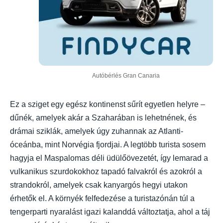
Autóbérlés Gran Canaria
Ez a sziget egy egész kontinenst sűrít egyetlen helyre –
dűnék, amelyek akár a Szaharában is lehetnének, és
drámai sziklák, amelyek úgy zuhannak az Atlanti-
óceánba, mint Norvégia fjordjai. A legtöbb turista sosem
hagyja el Maspalomas déli üdülőövezetét, így lemarad a
vulkanikus szurdokokhoz tapadó falvakról és azokról a
strandokról, amelyek csak kanyargós hegyi utakon
érhetők el. A környék felfedezése a turistazónán túl a
tengerparti nyaralást igazi kalanddá változtatja, ahol a táj