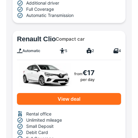
Additional driver
Full Coverage
Automatic Transmission
Renault Clio
Compact car
Automatic
5
2
4
€17
from
per day
View deal
Rental office
Unlimited mileage
Small Deposit
Debit Card