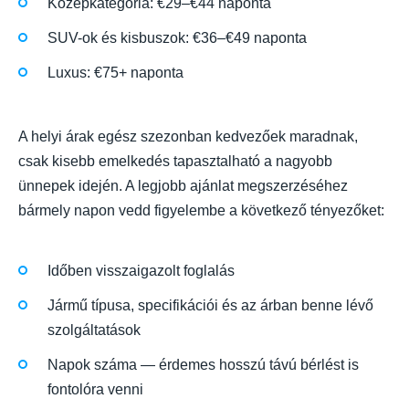
Középkategória: €29–€44 naponta
SUV-ok és kisbuszok: €36–€49 naponta
Luxus: €75+ naponta
A helyi árak egész szezonban kedvezőek maradnak,
csak kisebb emelkedés tapasztalható a nagyobb
ünnepek idején. A legjobb ajánlat megszerzéséhez
bármely napon vedd figyelembe a következő tényezőket:
Időben visszaigazolt foglalás
Jármű típusa, specifikációi és az árban benne lévő
szolgáltatások
Napok száma — érdemes hosszú távú bérlést is
fontolóra venni