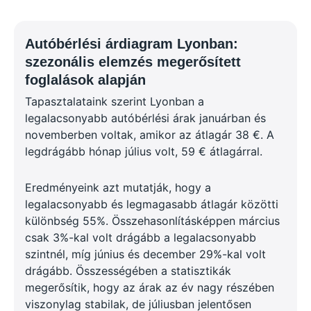
Autóbérlési árdiagram Lyonban:
szezonális elemzés megerősített
foglalások alapján
Tapasztalataink szerint Lyonban a
legalacsonyabb autóbérlési árak januárban és
novemberben voltak, amikor az átlagár 38 €. A
legdrágább hónap július volt, 59 € átlagárral.
Eredményeink azt mutatják, hogy a
legalacsonyabb és legmagasabb átlagár közötti
különbség 55%. Összehasonlításképpen március
csak 3%-kal volt drágább a legalacsonyabb
szintnél, míg június és december 29%-kal volt
drágább. Összességében a statisztikák
megerősítik, hogy az árak az év nagy részében
viszonylag stabilak, de júliusban jelentősen