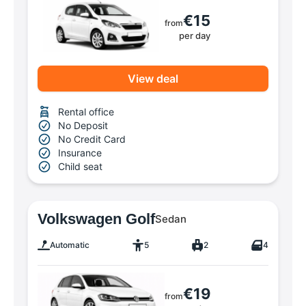
€15
from
per day
View deal
Rental office
No Deposit
No Credit Card
Insurance
Child seat
Volkswagen Golf
Sedan
Automatic
5
2
4
€19
from