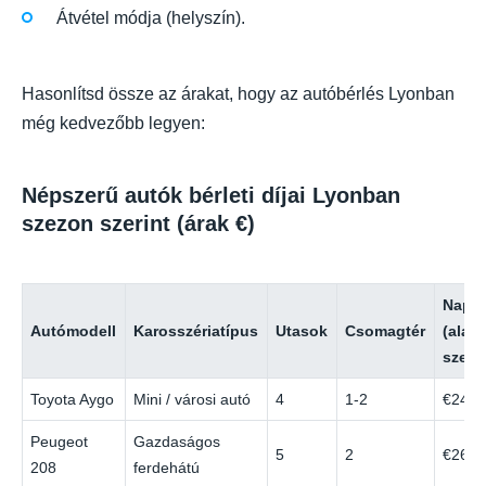
Átvétel módja (helyszín).
Hasonlítsd össze az árakat, hogy az autóbérlés Lyonban
még kedvezőbb legyen:
Népszerű autók bérleti díjai Lyonban
szezon szerint (árak €)
Napi 
Autómodell
Karosszériatípus
Utasok
Csomagtér
(alac
szezo
Toyota Aygo
Mini / városi autó
4
1-2
€24
Peugeot
Gazdaságos
5
2
€26
208
ferdehátú