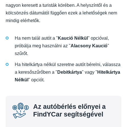
nagyon keresett a turisták körében. A helyszíntől és a
kölcsönzés dátumától függően ezek a lehetőségek nem
mindig elérhetők.
Ha nem talál autót a "
Kaució Nélkül
" opcióval,
próbálja meg használni az "
Alacsony Kaució
"
szűrőt.
Ha hitelkártya nélkül szeretne autót bérelni, válassza
a keresőszűrőben a "
Debitkártya
" vagy "
Hitelkártya
Nélkül
" opciót.
Az autóbérlés előnyei a
FindYCar segítségével