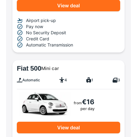
View deal
Airport pick-up
Pay now
No Security Deposit
Credit Card
Automatic Transmission
Fiat 500
Mini car
Automatic
4
1
3
€16
from
per day
View deal