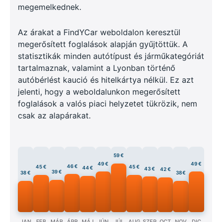
megemelkednek.
Az árakat a FindYCar weboldalon keresztül
megerősített foglalások alapján gyűjtöttük. A
statisztikák minden autótípust és járműkategóriát
tartalmaznak, valamint a Lyonban történő
autóbérlést kaució és hitelkártya nélkül. Ez azt
jelenti, hogy a weboldalunkon megerősített
foglalások a valós piaci helyzetet tükrözik, nem
csak az alapárakat.
59 €
49 €
49 €
46 €
45 €
45 €
44 €
43 €
42 €
39 €
38 €
38 €
JAN
FEB
MÁR
ÁPR
MÁJ
JÚN
JÚL
AUG
SZEP
OCT
NOV
DIC