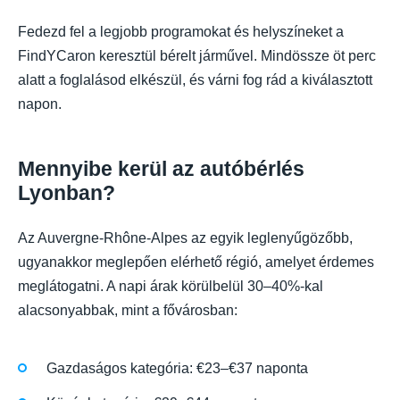
Fedezd fel a legjobb programokat és helyszíneket a
FindYCaron keresztül bérelt járművel. Mindössze öt perc
alatt a foglalásod elkészül, és várni fog rád a kiválasztott
napon.
Mennyibe kerül az autóbérlés
Lyonban?
Az Auvergne-Rhône-Alpes az egyik leglenyűgözőbb,
ugyanakkor meglepően elérhető régió, amelyet érdemes
meglátogatni. A napi árak körülbelül 30–40%-kal
alacsonyabbak, mint a fővárosban:
Gazdaságos kategória: €23–€37 naponta