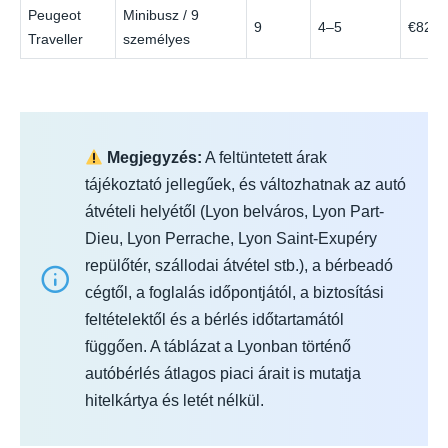
Peugeot
Minibusz / 9
9
4–5
€82
Traveller
személyes
Megjegyzés:
A feltüntetett árak
tájékoztató jellegűek, és változhatnak az autó
átvételi helyétől (Lyon belváros, Lyon Part-
Dieu, Lyon Perrache, Lyon Saint-Exupéry
repülőtér, szállodai átvétel stb.), a bérbeadó
cégtől, a foglalás időpontjától, a biztosítási
feltételektől és a bérlés időtartamától
függően. A táblázat a Lyonban történő
autóbérlés átlagos piaci árait is mutatja
hitelkártya és letét nélkül.