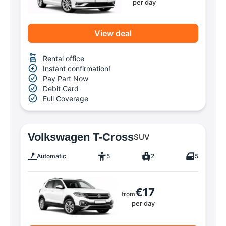
per day
View deal
Rental office
Instant confirmation!
Pay Part Now
Debit Card
Full Coverage
Volkswagen T-Cross
SUV
Automatic
5
2
5
€17
from
per day