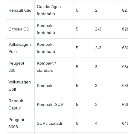
Gazdaságos
Renault Clio
5
2
€27
ferdehátú
Kompakt
Citroën C3
5
2-3
€28
ferdehátú
Volkswagen
Kompakt
5
2-3
€30
Polo
ferdehátú
Peugeot
Kompakt /
5
3
€34
308
standard
Volkswagen
Kompakt
5
3
€35
Golf
Renault
Kompakt SUV
5
3
€38
Captur
Peugeot
SUV / családi
5
4
€45
3008