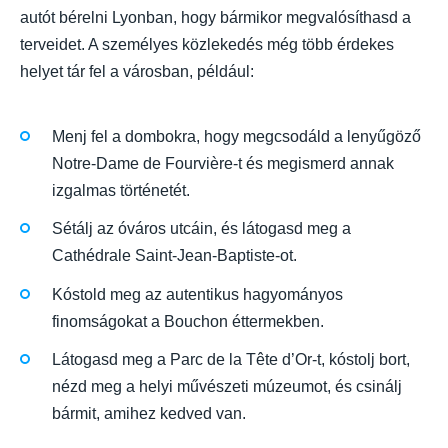
autót bérelni Lyonban, hogy bármikor megvalósíthasd a
terveidet. A személyes közlekedés még több érdekes
helyet tár fel a városban, például:
Menj fel a dombokra, hogy megcsodáld a lenyűgöző
Notre-Dame de Fourvière-t és megismerd annak
izgalmas történetét.
Sétálj az óváros utcáin, és látogasd meg a
Cathédrale Saint-Jean-Baptiste-ot.
Kóstold meg az autentikus hagyományos
finomságokat a Bouchon éttermekben.
Látogasd meg a Parc de la Tête d’Or-t, kóstolj bort,
nézd meg a helyi művészeti múzeumot, és csinálj
bármit, amihez kedved van.