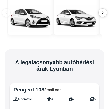
A legalacsonyabb autóbérlési
árak Lyonban
Peugeot 108
Small car
Automatic
4
2
5