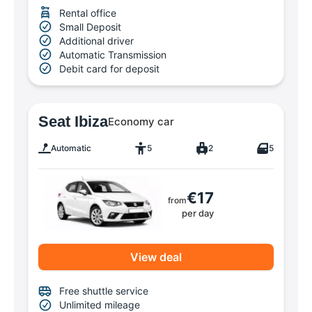
Rental office
Small Deposit
Additional driver
Automatic Transmission
Debit card for deposit
Seat Ibiza
Economy car
Automatic
5
2
5
€17
from
per day
View deal
Free shuttle service
Unlimited mileage