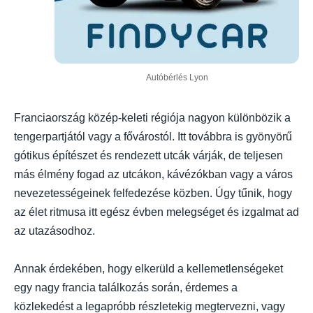
Autóbérlés Lyon
Franciaország közép-keleti régiója nagyon különbözik a
tengerpartjától vagy a fővárostól. Itt továbbra is gyönyörű
gótikus építészet és rendezett utcák várják, de teljesen
más élmény fogad az utcákon, kávézókban vagy a város
nevezetességeinek felfedezése közben. Úgy tűnik, hogy
az élet ritmusa itt egész évben melegséget és izgalmat ad
az utazásodhoz.
Annak érdekében, hogy elkerüld a kellemetlenségeket
egy nagy francia találkozás során, érdemes a
közlekedést a legapróbb részletekig megtervezni, vagy