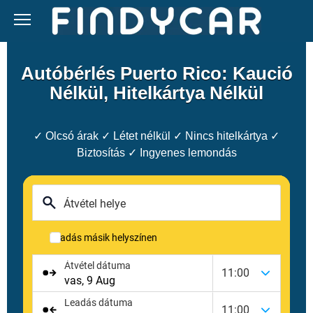
Skip
to
content
Autóbérlés Puerto Rico: Kaució
Nélkül, Hitelkártya Nélkül
✓ Olcsó árak ✓ Létet nélkül ✓ Nincs hitelkártya ✓
Biztosítás ✓ Ingyenes lemondás