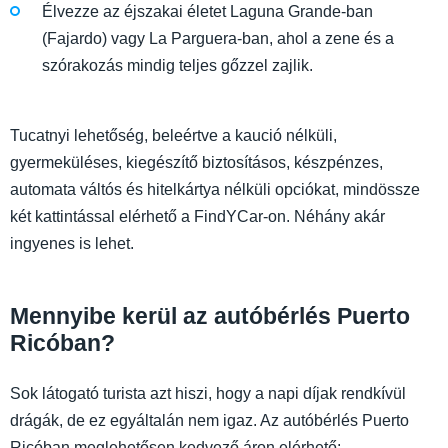
Élvezze az éjszakai életet Laguna Grande-ban
(Fajardo) vagy La Parguera-ban, ahol a zene és a
szórakozás mindig teljes gőzzel zajlik.
Tucatnyi lehetőség, beleértve a kaució nélküli,
gyermeküléses, kiegészítő biztosításos, készpénzes,
automata váltós és hitelkártya nélküli opciókat, mindössze
két kattintással elérhető a FindYCar-on. Néhány akár
ingyenes is lehet.
Mennyibe kerül az autóbérlés Puerto
Ricóban?
Sok látogató turista azt hiszi, hogy a napi díjak rendkívül
drágák, de ez egyáltalán nem igaz. Az autóbérlés Puerto
Ricóban meglehetősen kedvező áron elérhető: