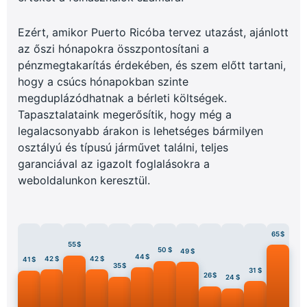
Ezért, amikor Puerto Ricóba tervez utazást, ajánlott
az őszi hónapokra összpontosítani a
pénzmegtakarítás érdekében, és szem előtt tartani,
hogy a csúcs hónapokban szinte
megduplázódhatnak a bérleti költségek.
Tapasztalataink megerősítik, hogy még a
legalacsonyabb árakon is lehetséges bármilyen
osztályú és típusú járművet találni, teljes
garanciával az igazolt foglalásokra a
weboldalunkon keresztül.
65 $
55 $
50 $
49 $
44 $
42 $
42 $
41 $
35 $
31 $
26 $
24 $