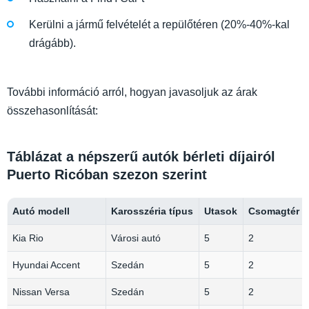
Kerülni a jármű felvételét a repülőtéren (20%-40%-kal
drágább).
További információ arról, hogyan javasoljuk az árak
összehasonlítását:
Táblázat a népszerű autók bérleti díjairól
Puerto Ricóban szezon szerint
Autó modell
Karosszéria típus
Utasok
Csomagtér k
Kia Rio
Városi autó
5
2
Hyundai Accent
Szedán
5
2
Nissan Versa
Szedán
5
2