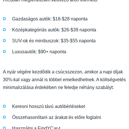
Gazdaságos autók: $18-$28 naponta
Középkategóriás autók: $26-$39 naponta
SUV-ok és minibuszok: $35-$55 naponta
Luxusautók: $90+ naponta
A nyár végére kezdődik a csúcsszezon, amikor a napi díjak
30%-kal vagy annál is többel emelkedhetnek. A költségvetés
minimalizálása érdekében ne feledje néhány szabályt:
Keresni hosszú távú autóbérléseket
Összehasonlítani az árakat és előre foglalni
Használni a FindYCar-t