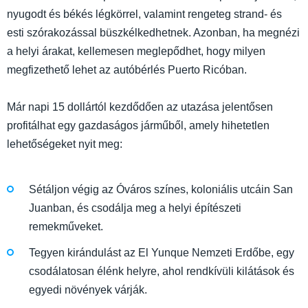
nyugodt és békés légkörrel, valamint rengeteg strand- és
esti szórakozással büszkélkedhetnek. Azonban, ha megnézi
a helyi árakat, kellemesen meglepődhet, hogy milyen
megfizethető lehet az autóbérlés Puerto Ricóban.
Már napi 15 dollártól kezdődően az utazása jelentősen
profitálhat egy gazdaságos járműből, amely hihetetlen
lehetőségeket nyit meg:
Sétáljon végig az Óváros színes, koloniális utcáin San
Juanban, és csodálja meg a helyi építészeti
remekműveket.
Tegyen kirándulást az El Yunque Nemzeti Erdőbe, egy
csodálatosan élénk helyre, ahol rendkívüli kilátások és
egyedi növények várják.