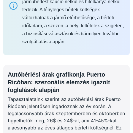
járműbérlést kaució nélkül és hitelkártya nélkül
fedezik. A tényleges bérleti költségek
változhatnak a jármű elérhetősége, a bérleti
időtartam, a szezon, a helyi feltételek a szigeten,
a biztosítási választások és bármilyen további
szolgáltatás alapján.
Autóbérlési árak grafikonja Puerto
Ricóban: szezonális elemzés igazolt
foglalások alapján
Tapasztalataink szerint az autóbérlési árak Puerto
Ricóban jelentősen ingadoznak az év során. A
legalacsonyabb árak szeptemberben és októberben
figyelhetők meg, 26$ és 24$-al, ami 41-45%-kal
alacsonyabb az éves átlagos bérleti költségnél. Ez