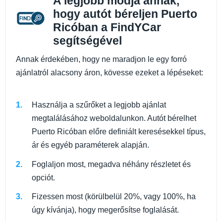
A legjobb módja annak,
hogy autót béreljen Puerto
Ricóban a FindYCar
segítségével
Annak érdekében, hogy ne maradjon le egy forró
ajánlatról alacsony áron, kövesse ezeket a lépéseket:
Használja a szűrőket a legjobb ajánlat
megtalálásához weboldalunkon. Autót bérelhet
Puerto Ricóban előre definiált keresésekkel típus,
ár és egyéb paraméterek alapján.
Foglaljon most, megadva néhány részletet és
opciót.
Fizessen most (körülbelül 20%, vagy 100%, ha
úgy kívánja), hogy megerősítse foglalását.