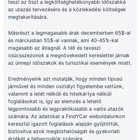
teszi az őszt a legköltséghatékonyabb időszakká
az utazás tervezésére és a közlekedési költségek
megtakarítására.
Másrészt a legmagasabb árak decemberben 65$-al
és márciusban 55$-al vannak, ami 40-45%-kal
magasabb az átlagnál. A téli és tavaszi
csúcsszezonok a megnövekedett kereslettel járnak
az ünnepi időszakok és turisztikai események miatt.
Eredményeink azt mutatják, hogy minden típusú
járművet és minden osztályt figyelembe vettünk,
valamint a letét nélküli és hitelkártya nélküli
foglalásokat is, így az elemzés a lehető
legpontosabb és legpraktikusabb a valós utazók
számára. Az adatokat a FindYCar weboldalunkon
keresztül igazolt foglalások alapján gyűjtöttük,
biztosítva azok megbízhatóságát és gyakorlati
értékét a felhasználók számára.