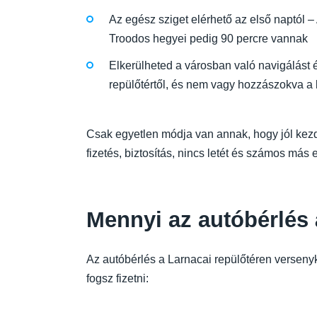
Az egész sziget elérhető az első naptól –
Troodos hegyei pedig 90 percre vannak
Elkerülheted a városban való navigálást é
repülőtértől, és nem vagy hozzászokva a 
Csak egyetlen módja van annak, hogy jól kezdj
fizetés, biztosítás, nincs letét és számos más e
Mennyi az autóbérlés 
Az autóbérlés a Larnacai repülőtéren versenyk
fogsz fizetni: