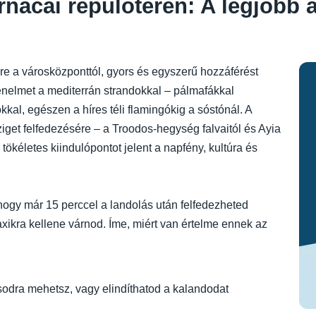
rnacai repülőtéren: A legjobb 
re a városközponttól, gyors és egyszerű hozzáférést
rténelmet a mediterrán strandokkal – pálmafákkal
kal, egészen a híres téli flamingókig a sóstónál. A
ziget felfedezésére – a Troodos-hegység falvaitól és Ayia
tökéletes kiindulópontot jelent a napfény, kultúra és
 hogy már 15 perccel a landolás után felfedezheted
axikra kellene várnod. Íme, miért van értelme ennek az
ásodra mehetsz, vagy elindíthatod a kalandodat