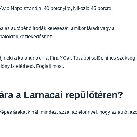
 Ayia Napa strandjai 40 percnyire, Nikózia 45 percre,
s az autóbérlő irodák keresését, amikor fáradt vagy a
baloldali közlekedéshez.
 neki a kalandnak – a FindYCar. További sofőr, nincs szükség h
lőny is elérhető. Foglalj most.
ára a Larnacai repülőtéren?
épes árakat kínál, mindezt azzal az előnnyel, hogy az autót az