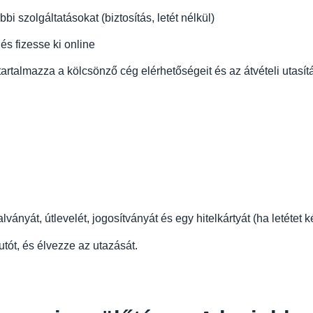
i szolgáltatásokat (biztosítás, letét nélkül)
és fizesse ki online
rtalmazza a kölcsönző cég elérhetőségeit és az átvételi utasít
lványát, útlevelét, jogosítványát és egy hitelkártyát (ha letétet 
autót, és élvezze az utazását.