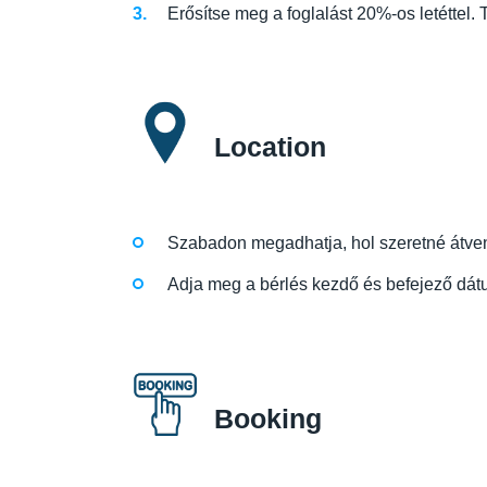
Erősítse meg a foglalást 20%-os letéttel. T
Location
Szabadon megadhatja, hol szeretné átvenni
Adja meg a bérlés kezdő és befejező dátu
Booking