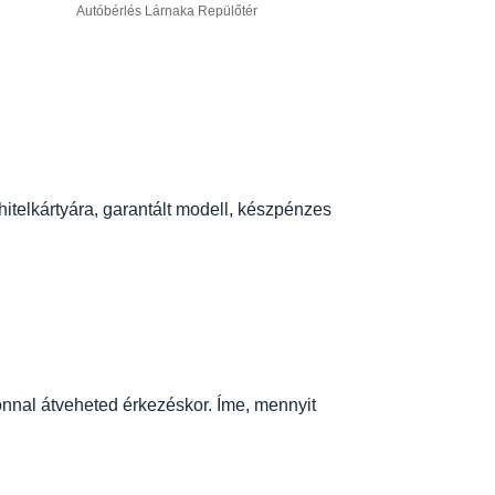
Autóbérlés Lárnaka Repülőtér
itelkártyára, garantált modell, készpénzes
onnal átveheted érkezéskor. Íme, mennyit