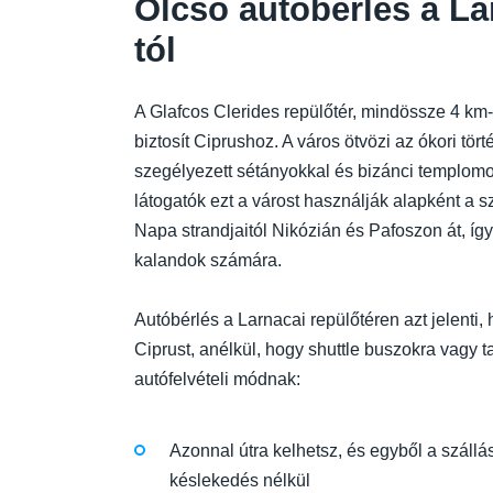
Olcsó autóbérlés a La
tól
A Glafcos Clerides repülőtér, mindössze 4 km-
biztosít Ciprushoz. A város ötvözi az ókori tö
szegélyezett sétányokkal és bizánci templomok
látogatók ezt a várost használják alapként a s
Napa strandjaitól Nikózián és Pafoszon át, így 
kalandok számára.
Autóbérlés a Larnacai repülőtéren azt jelenti,
Ciprust, anélkül, hogy shuttle buszokra vagy t
autófelvételi módnak:
Azonnal útra kelhetsz, és egyből a száll
késlekedés nélkül