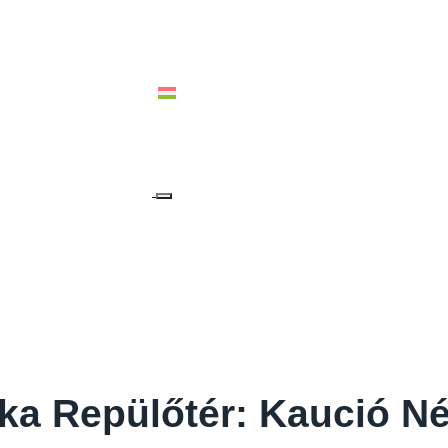
ALIA & OCEANIA
MAGYAR
a Repülőtér: Kaució Nél