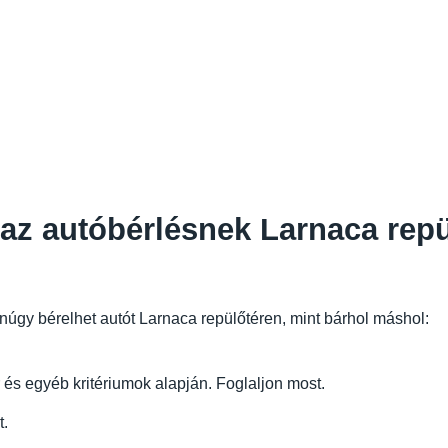
az autóbérlésnek Larnaca rep
gy bérelhet autót Larnaca repülőtéren, mint bárhol máshol:
r és egyéb kritériumok alapján. Foglaljon most.
t.