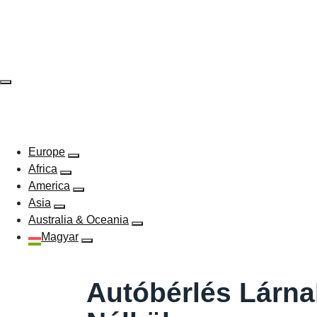
Skip
to
content
EUROPE
AFRICA
AMERICA
ASIA
AUSTR
Europe
Africa
America
Asia
Australia & Oceania
Magyar
Autóbérlés Lárnak