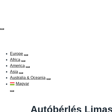
Skip
to
content
EUROPE
AFRICA
AMERICA
ASIA
AUSTR
Europe
Africa
America
Asia
Australia & Oceania
Magyar
Autóbérlés Limass