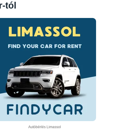
-tól
Autóbérlés Limassol