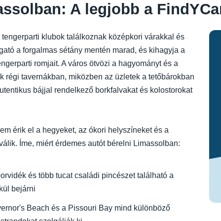
ssolban: A legjobb a FindYCar
a tengerparti klubok találkoznak középkori várakkal és
togató a forgalmas sétány mentén marad, és kihagyja a
ngerparti romjait. A város ötvözi a hagyományt és a
ak régi tavernákban, miközben az üzletek a tetőbárokban
autentikus bájjal rendelkező borkfalvakat és kolostorokat
m érik el a hegyeket, az ókori helyszíneket és a
álik. Íme, miért érdemes autót bérelni Limassolban:
vidék és több tucat családi pincészet található a
kül bejárni
vernor's Beach és a Pissouri Bay mind különböző