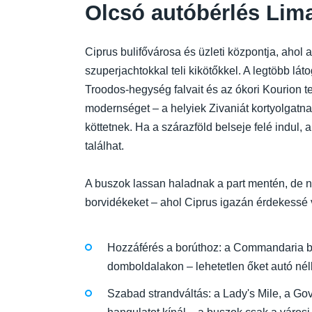
Olcsó autóbérlés Lima
Ciprus bulifővárosa és üzleti központja, ahol 
szuperjachtokkal teli kikötőkkel. A legtöbb lá
Troodos-hegység falvait és az ókori Kourion te
modernséget – a helyiek Zivaniát kortyolgatn
köttetnek. Ha a szárazföld belseje felé indul, 
találhat.
A buszok lassan haladnak a part mentén, de ne
borvidékeket – ahol Ciprus igazán érdekessé v
Hozzáférés a borúthoz: a Commandaria bor
domboldalakon – lehetetlen őket autó nél
Szabad strandváltás: a Lady's Mile, a Go