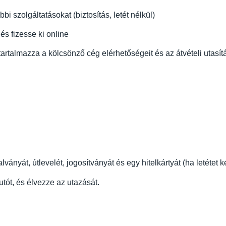
i szolgáltatásokat (biztosítás, letét nélkül)
és fizesse ki online
rtalmazza a kölcsönző cég elérhetőségeit és az átvételi utasít
lványát, útlevelét, jogosítványát és egy hitelkártyát (ha letétet 
autót, és élvezze az utazását.