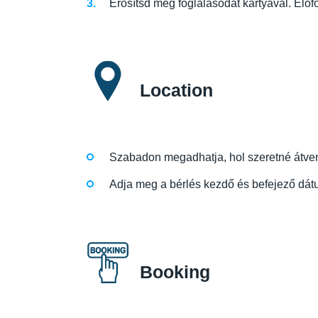
Erősítsd meg foglalásodat kártyával. Előf
Location
Szabadon megadhatja, hol szeretné átvenni
Adja meg a bérlés kezdő és befejező dátu
Booking