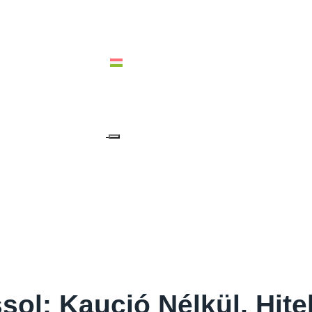
ALIA & OCEANIA
MAGYAR
ol: Kaució Nélkül, Hite