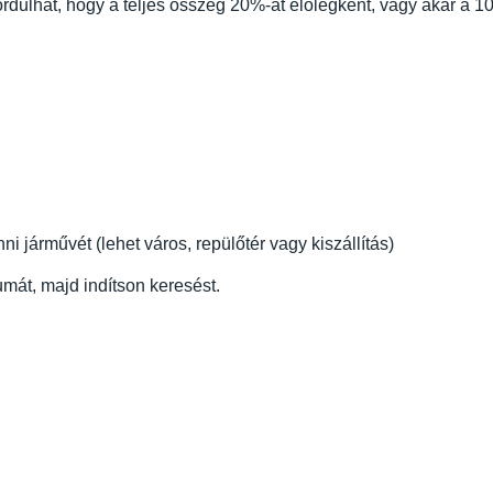
ordulhat, hogy a teljes összeg 20%-át előlegként, vagy akár a 10
 járművét (lehet város, repülőtér vagy kiszállítás)
mát, majd indítson keresést.