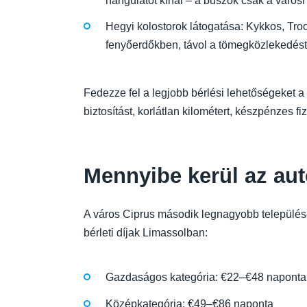
hangulatot kínál – a buszok csak a városi 
Hegyi kolostorok látogatása: Kykkos, Troo
fenyőerdőkben, távol a tömegközlekedést
Fedezze fel a legjobb bérlési lehetőségeket a Fi
biztosítást, korlátlan kilométert, készpénzes f
Mennyibe kerül az au
A város Ciprus második legnagyobb települések
bérleti díjak Limassolban:
Gazdaságos kategória: €22–€48 naponta
Középkategória: €49–€86 naponta