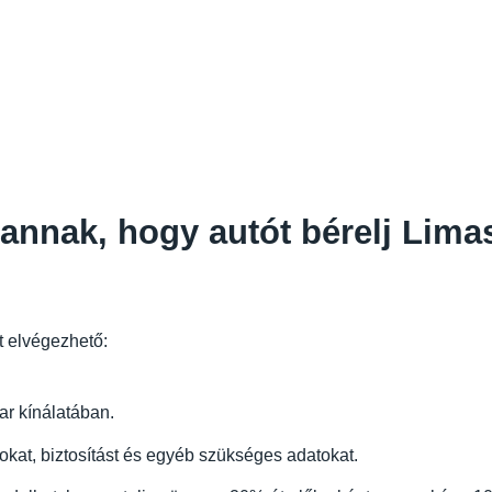
annak, hogy autót bérelj Lim
t elvégezhető:
r kínálatában.
sokat, biztosítást és egyéb szükséges adatokat.