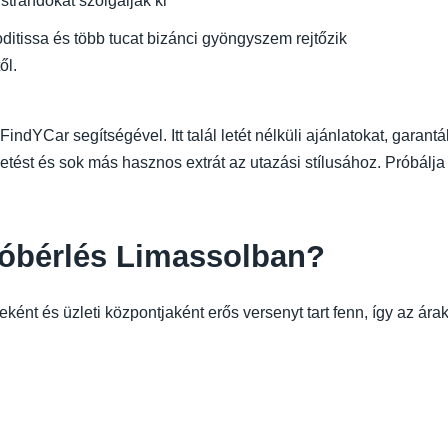
strandokat szolgálják ki
ditissa és több tucat bizánci gyöngyszem rejtőzik
ől.
ndYCar segítségével. Itt talál letét nélküli ajánlatokat, garantált 
izetést és sok más hasznos extrát az utazási stílusához. Próbálja 
tóbérlés Limassolban?
ént és üzleti központjaként erős versenyt tart fenn, így az ár