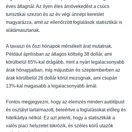
éves átlagnál. Az ilyen éles árnövekedést a csúcs
turisztikai szezon és az év végi ünnepi kereslet
magyarázza, amit az ellenőrzött foglalások statisztikái is
alátámasztanak.
A tavaszi és őszi hónapok mérsékelt árat mutatnak.
Például áprilisban az átlagos költség 38 dollár, ami
körülbelül 65%-kal drágább, mint a nyári legalacsonyabb
árak hónapjaiban, míg májusban és szeptemberben az
árak körülbelül 26 dollár körül mozognak, ami csupán
13%-kal magasabb a legalacsonyabb árnál.
Fontos megjegyezni, hogy az elemzés minden autótípust
és osztályt tartalmazott, beleértve a foglalásokat előleg és
hitelkártya nélkül. Ez azt jelenti, hogy a statisztikák a
valós piaci helyzetet tükrözik, és széles körű utazók