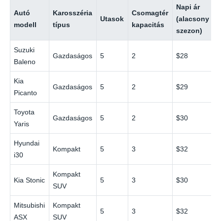
Napi ár
N
Autó
Karosszéria
Csomagtér
Utasok
(alacsony
modell
típus
kapacitás
szezon)
s
Suzuki
Gazdaságos
5
2
$28
Baleno
Kia
Gazdaságos
5
2
$29
Picanto
Toyota
Gazdaságos
5
2
$30
Yaris
Hyundai
Kompakt
5
3
$32
i30
Kompakt
Kia Stonic
5
3
$30
SUV
Mitsubishi
Kompakt
5
3
$32
ASX
SUV