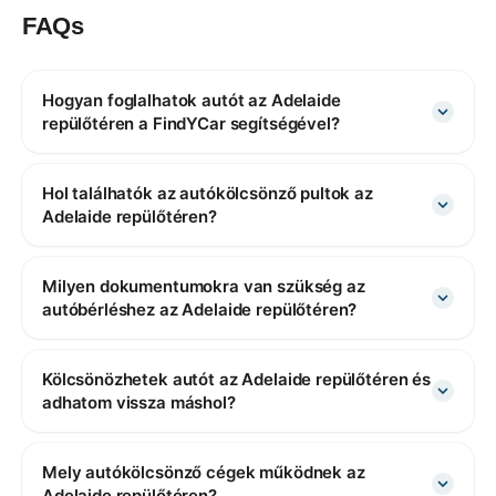
FAQs
Hogyan foglalhatok autót az Adelaide
repülőtéren a FindYCar segítségével?
Hol találhatók az autókölcsönző pultok az
Adelaide repülőtéren?
Milyen dokumentumokra van szükség az
autóbérléshez az Adelaide repülőtéren?
Kölcsönözhetek autót az Adelaide repülőtéren és
adhatom vissza máshol?
Mely autókölcsönző cégek működnek az
Adelaide repülőtéren?