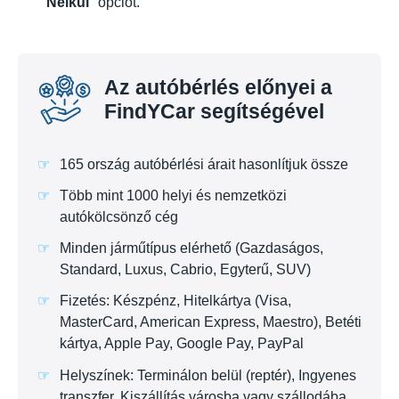
Nélkül
" opciót.
Az autóbérlés előnyei a
FindYCar segítségével
165 ország autóbérlési árait hasonlítjuk össze
Több mint 1000 helyi és nemzetközi
autókölcsönző cég
Minden járműtípus elérhető (Gazdaságos,
Standard, Luxus, Cabrio, Egyterű, SUV)
Fizetés: Készpénz, Hitelkártya (Visa,
MasterCard, American Express, Maestro), Betéti
kártya, Apple Pay, Google Pay, PayPal
Helyszínek: Terminálon belül (reptér), Ingyenes
transzfer, Kiszállítás városba vagy szállodába