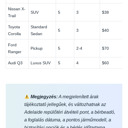
Nissan X-
SUV
5
3
$38
Trail
Toyota
Standard
5
3
$40
Corolla
Sedan
Ford
Pickup
5
2-4
$70
Ranger
Audi Q3
Luxus SUV
5
4
$60
$
Megjegyzés:
A megjelenített árak
tájékoztató jellegűek, és változhatnak az
Adelaide repülőtéri átvételi pont, a bérbeadó,
a foglalás dátuma, a pontos járműmodell, a
biztosítási opciók és a bérlés időtartama