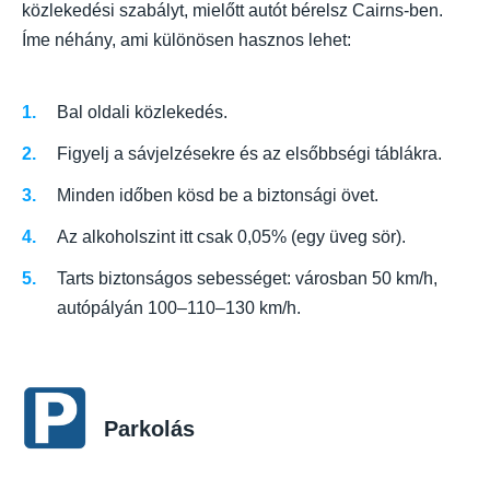
közlekedési szabályt, mielőtt autót bérelsz Cairns-ben.
Íme néhány, ami különösen hasznos lehet:
Bal oldali közlekedés.
Figyelj a sávjelzésekre és az elsőbbségi táblákra.
Minden időben kösd be a biztonsági övet.
Az alkoholszint itt csak 0,05% (egy üveg sör).
Tarts biztonságos sebességet: városban 50 km/h,
autópályán 100–110–130 km/h.
Parkolás