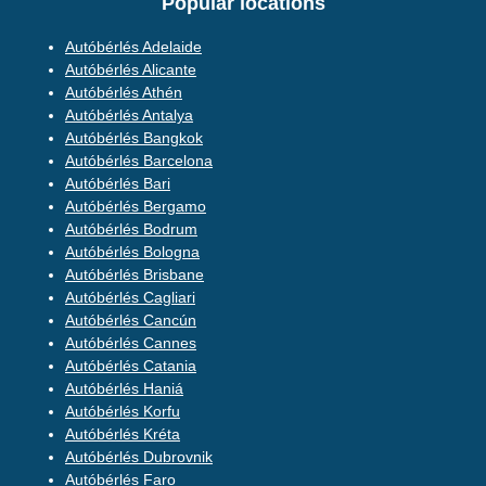
Popular locations
Autóbérlés Adelaide
Autóbérlés Alicante
Autóbérlés Athén
Autóbérlés Antalya
Autóbérlés Bangkok
Autóbérlés Barcelona
Autóbérlés Bari
Autóbérlés Bergamo
Autóbérlés Bodrum
Autóbérlés Bologna
Autóbérlés Brisbane
Autóbérlés Cagliari
Autóbérlés Cancún
Autóbérlés Cannes
Autóbérlés Catania
Autóbérlés Haniá
Autóbérlés Korfu
Autóbérlés Kréta
Autóbérlés Dubrovnik
Autóbérlés Faro