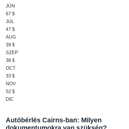
JÚN
67 $
JÚL
47 $
AUG
39 $
SZEP
38 $
OCT
33 $
NOV
52 $
DIC
Autóbérlés Cairns-ban: Milyen
dokumentumokra van szükség?