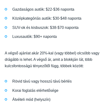
Gazdaságos autók: $22-$36 naponta
Középkategóriás autók: $30-$48 naponta
SUV-ok és kisbuszok: $38-$70 naponta
Luxusautók: $90+ naponta
A végső ajánlat akár 20%-kal (vagy többel) olcsóbb vagy
drágább is lehet. A végső ár, amit a blokkján lát, több
kulcsfontosságú tényezőtől függ, többek között:
Rövid távú vagy hosszú távú bérlés
Korai foglalás elérhetősége
Átvételi mód (helyszín)