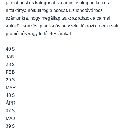
járműtípust és kategóriát, valamint előleg nélküli és
hitelkártya nélküli foglalásokat. Ez lehetővé teszi
számunkra, hogy megállapítsuk: az adatok a cairnsi
autókölcsönzési piac valós helyzetét tükrözik, nem csak
promóciós vagy feltételes árakat.
40 $
JAN
28 $
FEB
29 $
MÁR
48 $
ÁPR
37 $
MÁJ
39 $