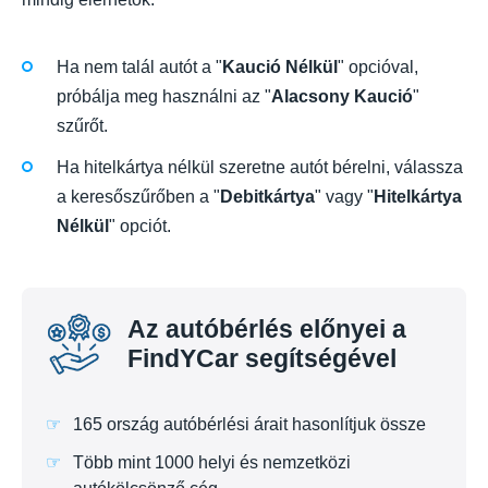
Ha nem talál autót a "
Kaució Nélkül
" opcióval,
próbálja meg használni az "
Alacsony Kaució
"
szűrőt.
Ha hitelkártya nélkül szeretne autót bérelni, válassza
a keresőszűrőben a "
Debitkártya
" vagy "
Hitelkártya
Nélkül
" opciót.
Az autóbérlés előnyei a
FindYCar segítségével
165 ország autóbérlési árait hasonlítjuk össze
Több mint 1000 helyi és nemzetközi