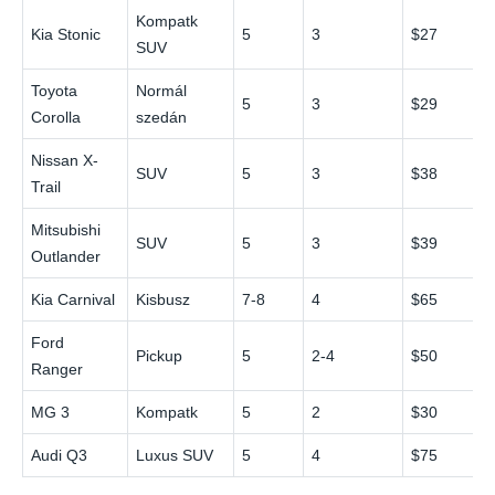
Kompatk
Kia Stonic
5
3
$27
SUV
Toyota
Normál
5
3
$29
Corolla
szedán
Nissan X-
SUV
5
3
$38
Trail
Mitsubishi
SUV
5
3
$39
Outlander
Kia Carnival
Kisbusz
7-8
4
$65
Ford
Pickup
5
2-4
$50
Ranger
MG 3
Kompatk
5
2
$30
Audi Q3
Luxus SUV
5
4
$75