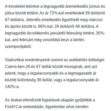
A trendeket tekintve a legnagyobb áremelkedés június és
július között történt. Az ár 72%-kal emelkedett 39 dollárról
67 dollárra. Jelentős emelkedés figyelhető meg március
és április között is, 66%-kal, 29 dollárról 48 dollárra. A
legnagyobb árcsökkenés januártól februárig történt, 30%-
kal, ami februárt még vonzóbbá teszi a bérlés
szempontjából.
Statisztikai eredményeink szerint az autóbérlés költségei
Cairns-ben 28 és 67 dollár között mozognak, ami azt
jelenti, hogy a legalacsonyabb és a legmagasabb ár
közötti különbség 39 dollár, vagy a legalacsonyabb ár
140%-a.
Az árakat ellenőrzött foglalások alapján gyűjtöttük a
FindYCar weboldalán, figyelembe véve minden