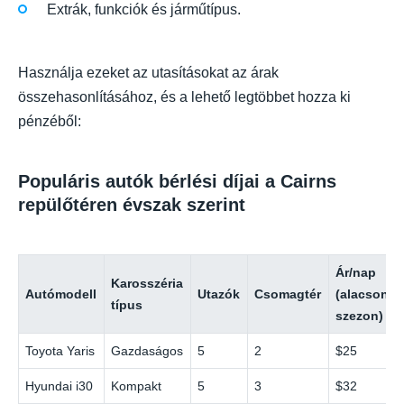
Extrák, funkciók és járműtípus.
Használja ezeket az utasításokat az árak
összehasonlításához, és a lehető legtöbbet hozza ki
pénzéből:
Populáris autók bérlési díjai a Cairns
repülőtéren évszak szerint
Ár/nap
Karosszéria
Autómodell
Utazók
Csomagtér
(alacsony
típus
szezon)
Toyota Yaris
Gazdaságos
5
2
$25
Hyundai i30
Kompakt
5
3
$32