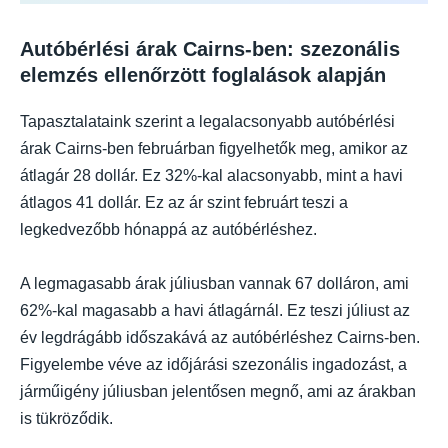
Autóbérlési árak Cairns-ben: szezonális
elemzés ellenőrzött foglalások alapján
Tapasztalataink szerint a legalacsonyabb autóbérlési
árak Cairns-ben februárban figyelhetők meg, amikor az
átlagár 28 dollár. Ez 32%-kal alacsonyabb, mint a havi
átlagos 41 dollár. Ez az ár szint februárt teszi a
legkedvezőbb hónappá az autóbérléshez.
A legmagasabb árak júliusban vannak 67 dolláron, ami
62%-kal magasabb a havi átlagárnál. Ez teszi júliust az
év legdrágább időszakává az autóbérléshez Cairns-ben.
Figyelembe véve az időjárási szezonális ingadozást, a
járműigény júliusban jelentősen megnő, ami az árakban
is tükröződik.