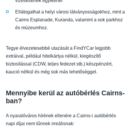
vízesésének egyikénél
Ellátogathat a helyi városi látványosságokhoz, mint a
Cairns Esplanade, Kuranda, valamint a sok parkhoz
és múzeumhoz.
Tegye élvezetesebbé utazását a FindYCar legjobb
extráival, például hitelkártya nélkül, kiegészítő
biztosítással (CDW, teljes fedezet stb.) készpénzért,
kaució nélkül és még sok más lehetőséggel.
Mennyibe kerül az autóbérlés Cairns-
ban?
A nyaralóváros hírének ellenére a Cairns-i autóbérlés
napi díjai nem tűnnek irreálisnak: