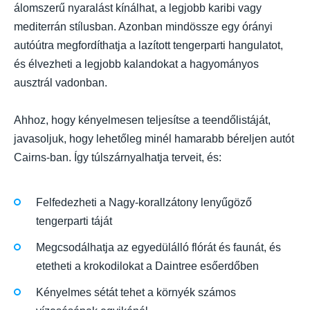
álomszerű nyaralást kínálhat, a legjobb karibi vagy
mediterrán stílusban. Azonban mindössze egy órányi
autóútra megfordíthatja a lazított tengerparti hangulatot,
és élvezheti a legjobb kalandokat a hagyományos
ausztrál vadonban.
Ahhoz, hogy kényelmesen teljesítse a teendőlistáját,
javasoljuk, hogy lehetőleg minél hamarabb béreljen autót
Cairns-ban. Így túlszárnyalhatja terveit, és:
Felfedezheti a Nagy-korallzátony lenyűgöző
tengerparti táját
Megcsodálhatja az egyedülálló flórát és faunát, és
etetheti a krokodilokat a Daintree esőerdőben
Kényelmes sétát tehet a környék számos