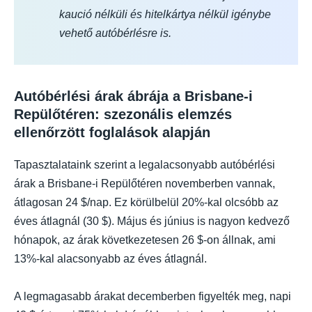
kaució nélküli és hitelkártya nélkül igénybe
vehető autóbérlésre is.
Autóbérlési árak ábrája a Brisbane-i
Repülőtéren: szezonális elemzés
ellenőrzött foglalások alapján
Tapasztalataink szerint a legalacsonyabb autóbérlési
árak a Brisbane-i Repülőtéren novemberben vannak,
átlagosan 24 $/nap. Ez körülbelül 20%-kal olcsóbb az
éves átlagnál (30 $). Május és június is nagyon kedvező
hónapok, az árak következetesen 26 $-on állnak, ami
13%-kal alacsonyabb az éves átlagnál.
A legmagasabb árakat decemberben figyelték meg, napi