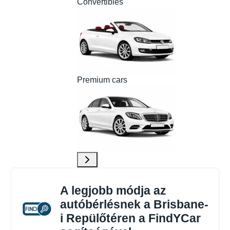
Convertibles
Premium cars
A legjobb módja az
autóbérlésnek a Brisbane-
i Repülőtéren a FindYCar