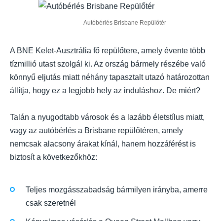
Autóbérlés Brisbane Repülőtér
A BNE Kelet-Ausztrália fő repülőtere, amely évente több
tízmillió utast szolgál ki. Az ország bármely részébe való
könnyű eljutás miatt néhány tapasztalt utazó határozottan
állítja, hogy ez a legjobb hely az induláshoz. De miért?
Talán a nyugodtabb városok és a lazább életstílus miatt,
vagy az autóbérlés a Brisbane repülőtéren, amely
nemcsak alacsony árakat kínál, hanem hozzáférést is
biztosít a következőkhöz:
Teljes mozgásszabadság bármilyen irányba, amerre
csak szeretnél