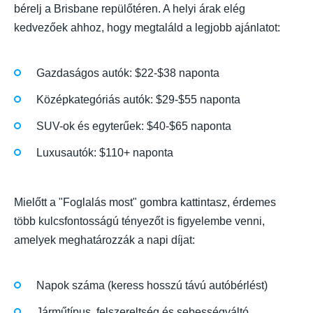
bérelj a Brisbane repülőtéren. A helyi árak elég
kedvezőek ahhoz, hogy megtaláld a legjobb ajánlatot:
Gazdaságos autók: $22-$38 naponta
Középkategóriás autók: $29-$55 naponta
SUV-ok és egyterűek: $40-$65 naponta
Luxusautók: $110+ naponta
Mielőtt a "Foglalás most" gombra kattintasz, érdemes
több kulcsfontosságú tényezőt is figyelembe venni,
amelyek meghatározzák a napi díjat:
Napok száma (keress hosszú távú autóbérlést)
Járműtípus, felszereltség és sebességváltó