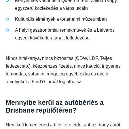
Kényelmes vásárlás a Queen Street Mallban vagy
egyszerű közlekedés a város utcáin
Kulturális élmények a történelmi múzeumban
A helyi gasztronómiai remekművek és a belváros
egyedi kávékultúrájának felfedezése.
Nincs hitelkártya, nincs biztosítás (CDW, LDF, Teljes
fedezet stb.), készpénzes fizetés, nincs kaució, ingyenes
lemondás, valamint rengeteg egyéb extra és opció,
amelyeket a FindYCarnál foglalhatsz.
Mennyibe kerül az autóbérlés a
Brisbane repülőtéren?
Nem kell kimerítened a hitelkereteidet ahhoz, hogy autót