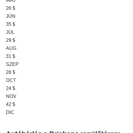
MÁJ
26 $
JÚN
35 $
JÚL
29 $
AUG
31 $
SZEP
28 $
OCT
24 $
NOV
42 $
DIC