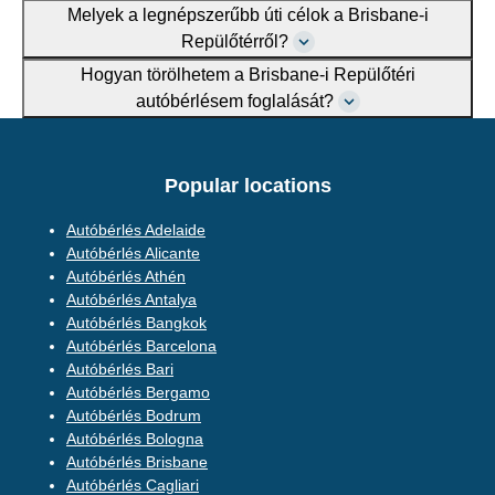
Melyek a legnépszerűbb úti célok a Brisbane-i
Repülőtérről?
Hogyan törölhetem a Brisbane-i Repülőtéri
autóbérlésem foglalását?
Popular locations
Autóbérlés Adelaide
Autóbérlés Alicante
Autóbérlés Athén
Autóbérlés Antalya
Autóbérlés Bangkok
Autóbérlés Barcelona
Autóbérlés Bari
Autóbérlés Bergamo
Autóbérlés Bodrum
Autóbérlés Bologna
Autóbérlés Brisbane
Autóbérlés Cagliari