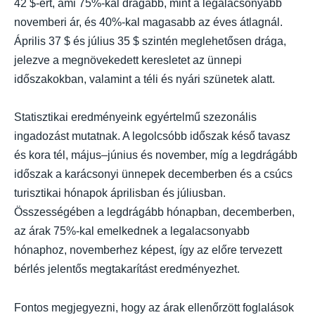
42 $-ért, ami 75%-kal drágább, mint a legalacsonyabb
novemberi ár, és 40%-kal magasabb az éves átlagnál.
Április 37 $ és július 35 $ szintén meglehetősen drága,
jelezve a megnövekedett keresletet az ünnepi
időszakokban, valamint a téli és nyári szünetek alatt.
Statisztikai eredményeink egyértelmű szezonális
ingadozást mutatnak. A legolcsóbb időszak késő tavasz
és kora tél, május–június és november, míg a legdrágább
időszak a karácsonyi ünnepek decemberben és a csúcs
turisztikai hónapok áprilisban és júliusban.
Összességében a legdrágább hónapban, decemberben,
az árak 75%-kal emelkednek a legalacsonyabb
hónaphoz, novemberhez képest, így az előre tervezett
bérlés jelentős megtakarítást eredményezhet.
Fontos megjegyezni, hogy az árak ellenőrzött foglalások