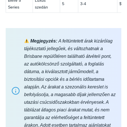
BMW 5
Luxus
5
3-4
$11
Series
szedán
Megjegyzés:
A feltüntetett árak kizárólag
tájékoztató jellegűek, és változhatnak a
Brisbane repülőtéren található átvételi pont,
az autókölcsönző szolgáltató, a foglalás
dátuma, a kiválasztott járműmodell, a
biztosítási opciók és a bérlés időtartama
alapján. Az árakat a szezonális kereslet is
befolyásolja, a magasabb díjak jellemzően az
utazási csúcsidőszakokban érvényesek. A
táblázat átlagos piaci árakat mutat, és nem
garantálja az elérhetőséget a feltüntetett
árakon. Adott esetben tartalmaz ajánlatokat