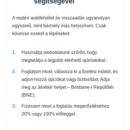
segítségével
A reptéri autófelvétel és visszaadás ugyanolyan
egyszerű, mint bármely más helyszínen. Csak
kövesse ezeket a lépéseket:
Használja weboldalunk szűrőit, hogy
megtalálja a legjobb elérhető ajánlatokat.
Foglaljon most, válassza ki a fizetési módot, és
adjon hozzá opciókat vagy biztosítást. Adja
meg az átvételi helyet – Brisbane-i Repülőtér
(BNE).
Fizessen most a foglalás megerősítéséhez
20% vagy 100% előleggel.