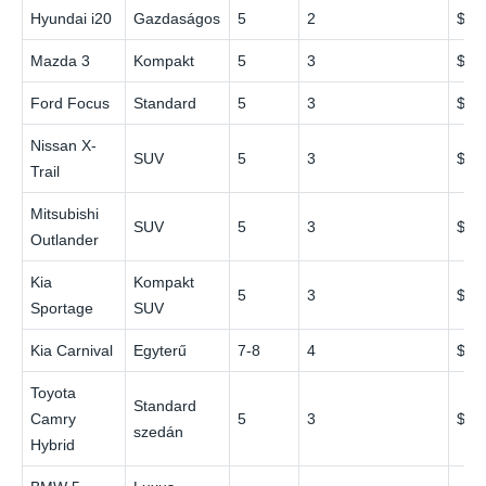
Hyundai i20
Gazdaságos
5
2
$40
Mazda 3
Kompakt
5
3
$45
Ford Focus
Standard
5
3
$47
Nissan X-
SUV
5
3
$50
Trail
Mitsubishi
SUV
5
3
$48
Outlander
Kia
Kompakt
5
3
$47
Sportage
SUV
Kia Carnival
Egyterű
7-8
4
$70
Toyota
Standard
Camry
5
3
$55
szedán
Hybrid