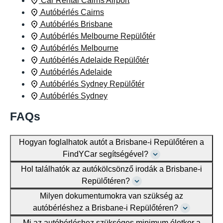
Car Rental Cairns Airport
Autóbérlés Cairns
Autóbérlés Brisbane
Autóbérlés Melbourne Repülőtér
Autóbérlés Melbourne
Autóbérlés Adelaide Repülőtér
Autóbérlés Adelaide
Autóbérlés Sydney Repülőtér
Autóbérlés Sydney
FAQs
Hogyan foglalhatok autót a Brisbane-i Repülőtéren a
FindYCar segítségével?
Hol találhatók az autókölcsönző irodák a Brisbane-i
Repülőtéren?
Milyen dokumentumokra van szükség az
autóbérléshez a Brisbane-i Repülőtéren?
Mi az autóbérléshez szükséges minimum életkor a