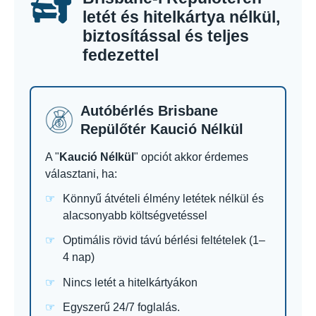
letét és hitelkártya nélkül,
biztosítással és teljes
fedezettel
Autóbérlés Brisbane
Repülőtér Kaució Nélkül
A "
Kaució Nélkül
" opciót akkor érdemes
választani, ha:
Könnyű átvételi élmény letétek nélkül és
alacsonyabb költségvetéssel
Optimális rövid távú bérlési feltételek (1–
4 nap)
Nincs letét a hitelkártyákon
Egyszerű 24/7 foglalás.