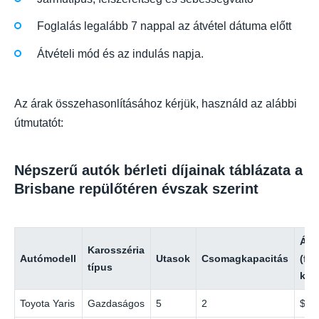
Foglalás legalább 7 nappal az átvétel dátuma előtt
Átvételi mód és az indulás napja.
Az árak összehasonlításához kérjük, használd az alábbi
útmutatót:
Népszerű autók bérleti díjainak táblázata a
Brisbane repülőtéren évszak szerint
Ár 
Karosszéria
Autómodell
Utasok
Csomagkapacitás
(fő
típus
kívü
Toyota Yaris
Gazdaságos
5
2
$39