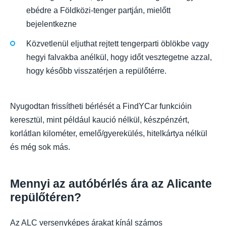
ebédre a Földközi-tenger partján, mielőtt
bejelentkezne
Közvetlenül eljuthat rejtett tengerparti öblökbe vagy
hegyi falvakba anélkül, hogy időt vesztegetne azzal,
hogy később visszatérjen a repülőtérre.
Nyugodtan frissítheti bérlését a FindYCar funkcióin
keresztül, mint például kaució nélkül, készpénzért,
korlátlan kilométer, emelő/gyerekülés, hitelkártya nélkül
és még sok más.
Mennyi az autóbérlés ára az Alicante
repülőtéren?
Az ALC versenyképes árakat kínál számos