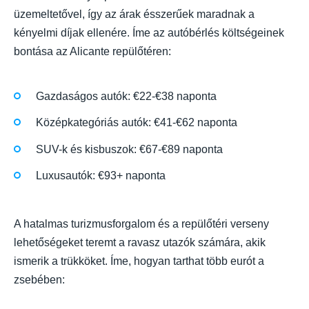
üzemeltetővel, így az árak ésszerűek maradnak a
kényelmi díjak ellenére. Íme az autóbérlés költségeinek
bontása az Alicante repülőtéren:
Gazdaságos autók: €22-€38 naponta
Középkategóriás autók: €41-€62 naponta
SUV-k és kisbuszok: €67-€89 naponta
Luxusautók: €93+ naponta
A hatalmas turizmusforgalom és a repülőtéri verseny
lehetőségeket teremt a ravasz utazók számára, akik
ismerik a trükköket. Íme, hogyan tarthat több eurót a
zsebében: