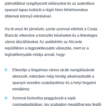
pálmafákkal szegélyezett sétányokat és az autentikus
spanyol tapas kultúrát a régió híres fehérhomokos
öbleinek könnyű elérésével.
Ha itt veszi fel járművét, szinte azonnal elérheti a Costa
Blancát, elkerülve a transzfer késéseket és a felesleges
városi átszállásokat. Az autóbérlés az Alicante
repülőtéren a legpraktikusabb választás, mert ez a
leghatékonyabb módja annak, hogy:
Elkerülje a forgalmas városi utcák navigálásának
stresszét, miközben még mindig alkalmazkodik a
spanyol vezetési szabályokhoz és a helyi forgalmi
mintákhoz
Azonnal biztosítsa poggyászát a saját
csomagtartójában, így szabadon megállhat egy festői