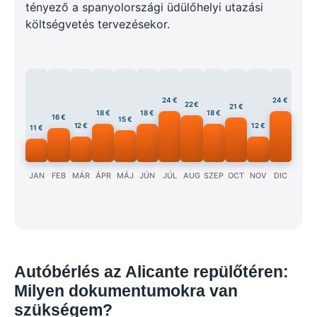
tényező a spanyolországi üdülőhelyi utazási
költségvetés tervezésekor.
24 €
24 €
22 €
21 €
18 €
18 €
18 €
16 €
15 €
12 €
12 €
11 €
JAN
FEB
MÁR
ÁPR
MÁJ
JÚN
JÚL
AUG
SZEP
OCT
NOV
DIC
Autóbérlés az Alicante repülőtéren:
Milyen dokumentumokra van
szükségem?