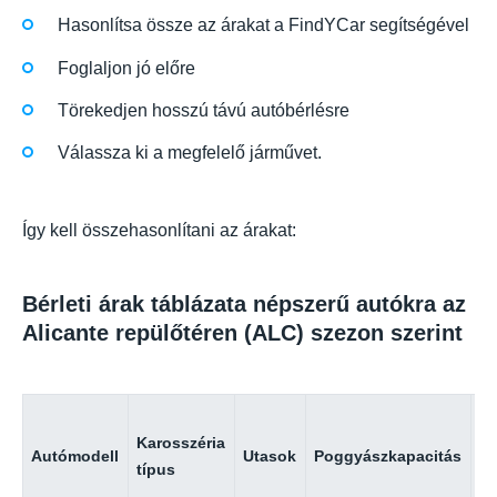
Hasonlítsa össze az árakat a FindYCar segítségével
Foglaljon jó előre
Törekedjen hosszú távú autóbérlésre
Válassza ki a megfelelő járművet.
Így kell összehasonlítani az árakat:
Bérleti árak táblázata népszerű autókra az
Alicante repülőtéren (ALC) szezon szerint
Ár
Karosszéria
n
Autómodell
Utasok
Poggyászkapacitás
típus
(a
sz