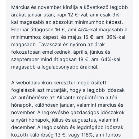
Március és november kínálja a következő legjobb
árakat január után, napi 12 €-val, ami csak 9%-
kal magasabb az abszolút minimumhoz képest.
Február átlagosan 16 €, ami 45%-kal magasabb a
minimumhoz képest, és május 15 €, ami 36%-kal
magasabb. Tavasszal és nyáron az árak
fokozatosan emelkednek, április, június és
szeptember mind átlagosan 18 €, ami 64%-kal
magasabb a legalacsonyabb áraknál.
A weboldalunkon keresztül megerősített
foglalások azt mutatják, hogy a legjobb időszak
az autóbérlésre az Alicante repülőtéren a téli
hónapok, különösen január, valamint március és
november. A legkevésbé gazdaságos időszakok
a nyári hónapok, július és augusztus, valamint
december. A legolcsóbb és legdrágább időszak
közötti különbség 13 €, vagy 118%, ami fontos