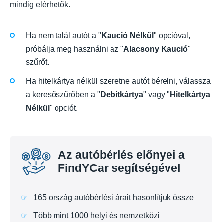
mindig elérhetők.
Ha nem talál autót a "
Kaució Nélkül
" opcióval,
próbálja meg használni az "
Alacsony Kaució
"
szűrőt.
Ha hitelkártya nélkül szeretne autót bérelni, válassza
a keresőszűrőben a "
Debitkártya
" vagy "
Hitelkártya
Nélkül
" opciót.
Az autóbérlés előnyei a
FindYCar segítségével
165 ország autóbérlési árait hasonlítjuk össze
Több mint 1000 helyi és nemzetközi