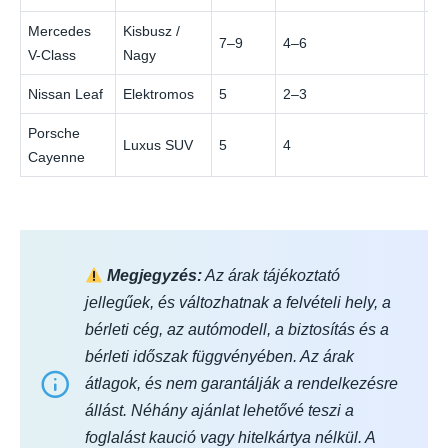
Mercedes
Kisbusz /
7–9
4–6
€
V-Class
Nagy
Nissan Leaf
Elektromos
5
2–3
€
Porsche
Luxus SUV
5
4
€
Cayenne
Megjegyzés:
Az árak tájékoztató
jellegűek, és változhatnak a felvételi hely, a
bérleti cég, az autómodell, a biztosítás és a
bérleti időszak függvényében. Az árak
átlagok, és nem garantálják a rendelkezésre
állást. Néhány ajánlat lehetővé teszi a
foglalást kaució vagy hitelkártya nélkül. A