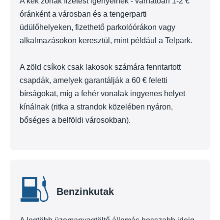
A kék zónák fizetést igényelnek - várhatóan 1-2 €
óránként a városban és a tengerparti
üdülőhelyeken, fizethető parkolóórákon vagy
alkalmazásokon keresztül, mint például a Telpark.
A zöld csíkok csak lakosok számára fenntartott
csapdák, amelyek garantálják a 60 € feletti
bírságokat, míg a fehér vonalak ingyenes helyet
kínálnak (ritka a strandok közelében nyáron,
bőséges a belföldi városokban).
Benzinkutak