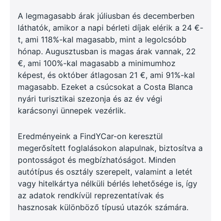
A legmagasabb árak júliusban és decemberben
láthatók, amikor a napi bérleti díjak elérik a 24 €-
t, ami 118%-kal magasabb, mint a legolcsóbb
hónap. Augusztusban is magas árak vannak, 22
€, ami 100%-kal magasabb a minimumhoz
képest, és október átlagosan 21 €, ami 91%-kal
magasabb. Ezeket a csúcsokat a Costa Blanca
nyári turisztikai szezonja és az év végi
karácsonyi ünnepek vezérlik.
Eredményeink a FindYCar-on keresztül
megerősített foglalásokon alapulnak, biztosítva a
pontosságot és megbízhatóságot. Minden
autótípus és osztály szerepelt, valamint a letét
vagy hitelkártya nélküli bérlés lehetősége is, így
az adatok rendkívül reprezentatívak és
hasznosak különböző típusú utazók számára.