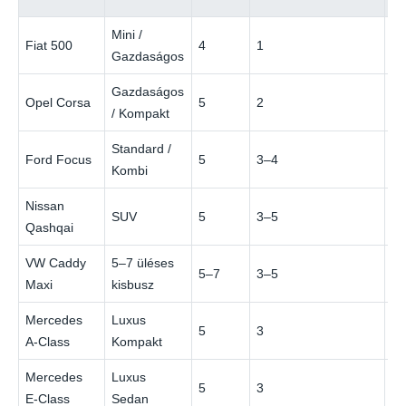
Mini /
Fiat 500
4
1
€
Gazdaságos
Gazdaságos
Opel Corsa
5
2
€
/ Kompakt
Standard /
Ford Focus
5
3–4
€
Kombi
Nissan
SUV
5
3–5
€
Qashqai
VW Caddy
5–7 üléses
5–7
3–5
€
Maxi
kisbusz
Mercedes
Luxus
5
3
€
A-Class
Kompakt
Mercedes
Luxus
5
3
€
E-Class
Sedan