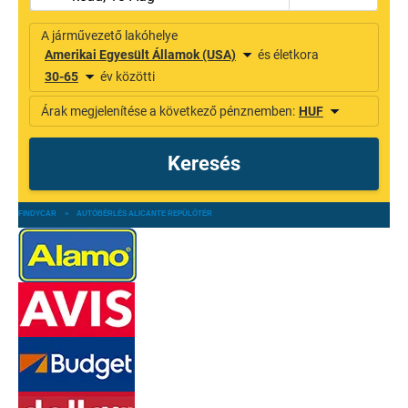
FINDYCAR
»
AUTÓBÉRLÉS ALICANTE REPÜLŐTÉR