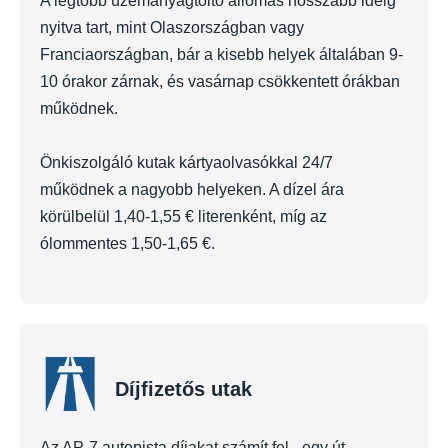
A legtöbb üzemanyagtöltő állomás hosszabb ideig
nyitva tart, mint Olaszországban vagy
Franciaországban, bár a kisebb helyek általában 9-
10 órakor zárnak, és vasárnap csökkentett órákban
működnek.
Önkiszolgáló kutak kártyaolvasókkal 24/7
működnek a nagyobb helyeken. A dízel ára
körülbelül 1,40-1,55 € literenként, míg az
ólommentes 1,50-1,65 €.
Díjfizetős utak
Az AP-7 autopista díjakat számít fel - egy út