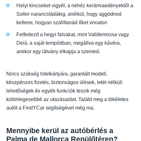
Helyi kincseket vigyél, a nehéz kerámiaedényektől a
Soller narancsládákig, anélkül, hogy aggódnod
kellene, hogyan szállítanád őket vonaton
Felfedezd a hegyi falvakat, mint Valldemossa vagy
Deià, a saját tempódban, megállva egy kávéra,
amikor egy látvány elkapja a szemed.
Nincs szükség hitelkártyára, garantált modell,
készpénzes fizetés, biztonságos ülések, letét nélküli
lehetőségek és egyéb funkciók teszik még
különlegesebbé az utazásaidat. Találd meg a tökéletes
autót a FindYCar segítségével még ma.
Mennyibe kerül az autóbérlés a
Palma de Mallorca Repülőtéren?