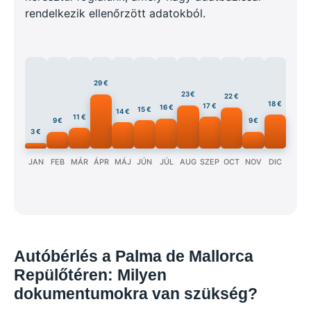
rendelkezik ellenőrzött adatokból.
29 €
23 €
22 €
18 €
17 €
16 €
15 €
14 €
11 €
9 €
9 €
3 €
JAN
FEB
MÁR
ÁPR
MÁJ
JÚN
JÚL
AUG
SZEP
OCT
NOV
DIC
Autóbérlés a Palma de Mallorca
Repülőtéren: Milyen
dokumentumokra van szükség?