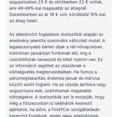
augusztusban 23 € és októberben 22 € voltak,
ami 48–49%-kal magasabb az átlagnál.
Decemberben az ár 18 € volt, körülbelül 16%-kal
az átlag felett.
Az ellenőrzött foglalások statisztikái alapján az
eredmény jelentős szezonális változást mutat. A
legalacsonyabb bérleti díjak a téli hónapokban,
különösen januárban fordulnak elő, míg a
csúcsidőszak tavasszal és késő nyáron van. Ez
az információ segíthet az utazóknak a
költségvetés megtervezésében. Ha fontos a
pénzmegtakarítás, érdemes január és március
között autót foglalni. Ha az utazás áprilisra vagy
augusztusra esik, számítsanak magasabb
költségekre. A statisztikák azt is mutatják, hogy
még a főszezonban is találhatók kedvező
ajánlatok, ha előre, a FindYCar szolgáltatásán
keresztül foglalunk, amely nagy adatbázissal