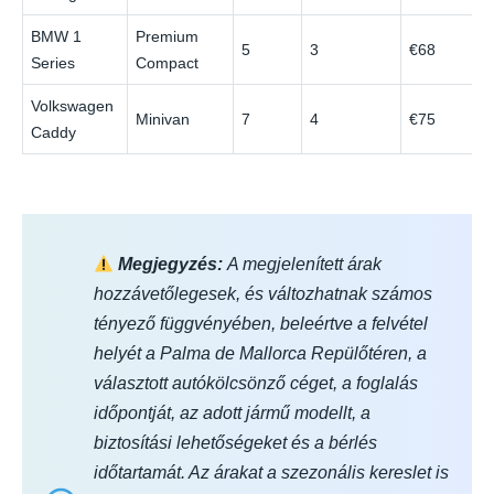
BMW 1
Premium
5
3
€68
Series
Compact
Volkswagen
Minivan
7
4
€75
Caddy
Megjegyzés:
A megjelenített árak
hozzávetőlegesek, és változhatnak számos
tényező függvényében, beleértve a felvétel
helyét a Palma de Mallorca Repülőtéren, a
választott autókölcsönző céget, a foglalás
időpontját, az adott jármű modellt, a
biztosítási lehetőségeket és a bérlés
időtartamát. Az árakat a szezonális kereslet is