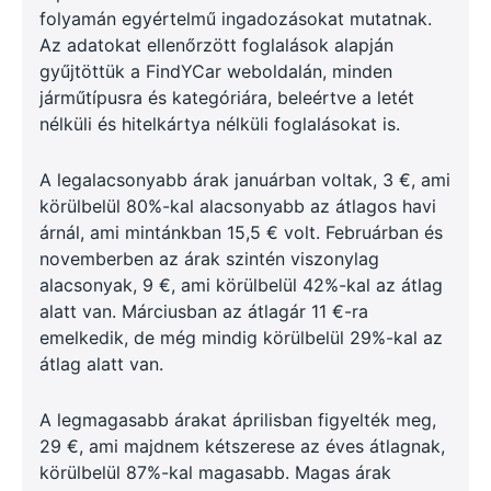
folyamán egyértelmű ingadozásokat mutatnak.
Az adatokat ellenőrzött foglalások alapján
gyűjtöttük a FindYCar weboldalán, minden
járműtípusra és kategóriára, beleértve a letét
nélküli és hitelkártya nélküli foglalásokat is.
A legalacsonyabb árak januárban voltak, 3 €, ami
körülbelül 80%-kal alacsonyabb az átlagos havi
árnál, ami mintánkban 15,5 € volt. Februárban és
novemberben az árak szintén viszonylag
alacsonyak, 9 €, ami körülbelül 42%-kal az átlag
alatt van. Márciusban az átlagár 11 €-ra
emelkedik, de még mindig körülbelül 29%-kal az
átlag alatt van.
A legmagasabb árakat áprilisban figyelték meg,
29 €, ami majdnem kétszerese az éves átlagnak,
körülbelül 87%-kal magasabb. Magas árak