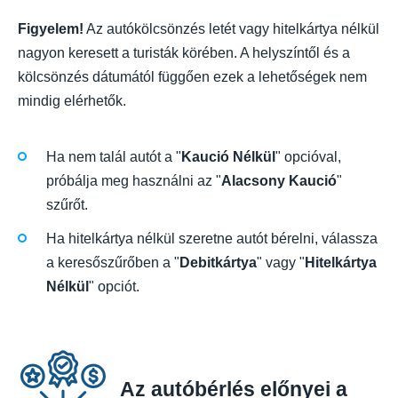
Figyelem!
Az autókölcsönzés letét vagy hitelkártya nélkül
nagyon keresett a turisták körében. A helyszíntől és a
kölcsönzés dátumától függően ezek a lehetőségek nem
mindig elérhetők.
Ha nem talál autót a "
Kaució Nélkül
" opcióval,
próbálja meg használni az "
Alacsony Kaució
"
szűrőt.
Ha hitelkártya nélkül szeretne autót bérelni, válassza
a keresőszűrőben a "
Debitkártya
" vagy "
Hitelkártya
Nélkül
" opciót.
Az autóbérlés előnyei a