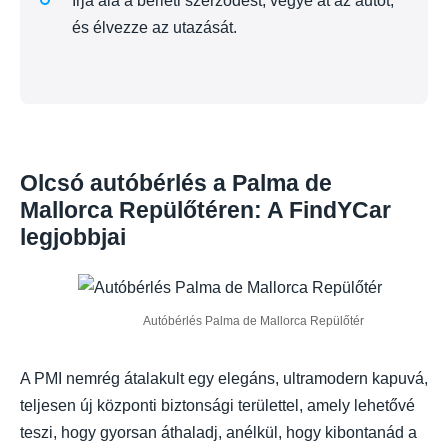
Írja alá a bérleti szerződést, vegye át az autót,
és élvezze az utazását.
Olcsó autóbérlés a Palma de
Mallorca Repülőtéren: A FindYCar
legjobbjai
Autóbérlés Palma de Mallorca Repülőtér
A PMI nemrég átalakult egy elegáns, ultramodern kapuvá,
teljesen új központi biztonsági területtel, amely lehetővé
teszi, hogy gyorsan áthaladj, anélkül, hogy kibontanád a