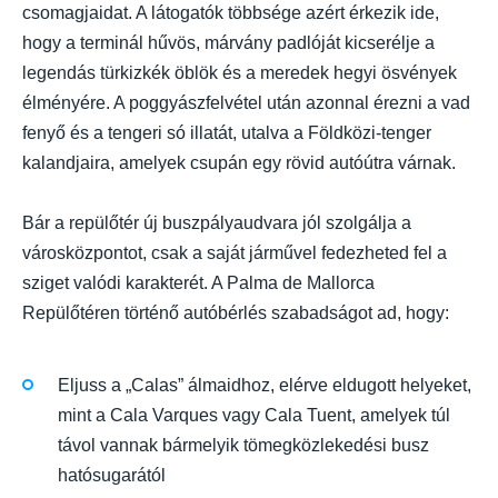
csomagjaidat. A látogatók többsége azért érkezik ide,
hogy a terminál hűvös, márvány padlóját kicserélje a
legendás türkizkék öblök és a meredek hegyi ösvények
élményére. A poggyászfelvétel után azonnal érezni a vad
fenyő és a tengeri só illatát, utalva a Földközi-tenger
kalandjaira, amelyek csupán egy rövid autóútra várnak.
Bár a repülőtér új buszpályaudvara jól szolgálja a
városközpontot, csak a saját járművel fedezheted fel a
sziget valódi karakterét. A Palma de Mallorca
Repülőtéren történő autóbérlés szabadságot ad, hogy:
Eljuss a „Calas” álmaidhoz, elérve eldugott helyeket,
mint a Cala Varques vagy Cala Tuent, amelyek túl
távol vannak bármelyik tömegközlekedési busz
hatósugarától