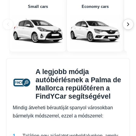
Small cars
Economy cars
A legjobb módja
autóbérlésnek a Palma de
Mallorca repülőtéren a
FindYCar segítségével
Mindig átveheti bérautóját spanyol városokban
bármelyik módszerrel, ezzel a módszerrel:
Találjon egy ajánlatot weboldalunkon, amely