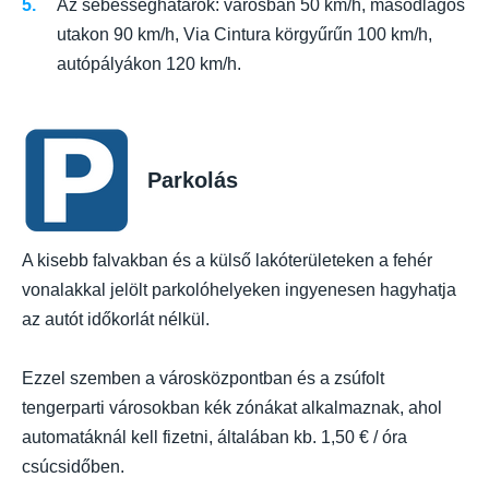
Az sebességhatárok: városban 50 km/h, másodlagos
utakon 90 km/h, Via Cintura körgyűrűn 100 km/h,
autópályákon 120 km/h.
Parkolás
A kisebb falvakban és a külső lakóterületeken a fehér
vonalakkal jelölt parkolóhelyeken ingyenesen hagyhatja
az autót időkorlát nélkül.
Ezzel szemben a városközpontban és a zsúfolt
tengerparti városokban kék zónákat alkalmaznak, ahol
automatáknál kell fizetni, általában kb. 1,50 € / óra
csúcsidőben.