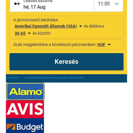
FINDYCAR
»
AUTÓBÉRLÉS PALMA DE MALLORCA REPÜLŐTÉR