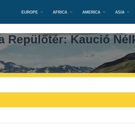
EUROPE
AFRICA
AMERICA
ASIA
 Repülőtér: Kaució Nélk
tya ✓ Biztosítás ✓ Ingyenes lemondás