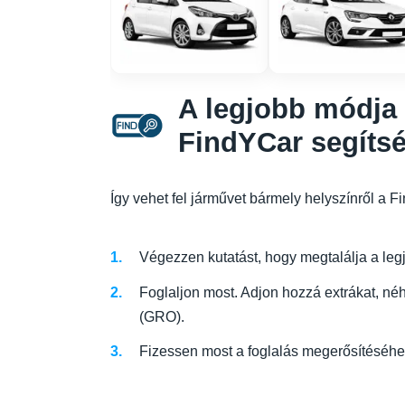
A legjobb módja 
FindYCar segíts
Így vehet fel járművet bármely helyszínről a 
Végezzen kutatást, hogy megtalálja a legjo
Foglaljon most. Adjon hozzá extrákat, néhá
(GRO).
Fizessen most a foglalás megerősítéséhez