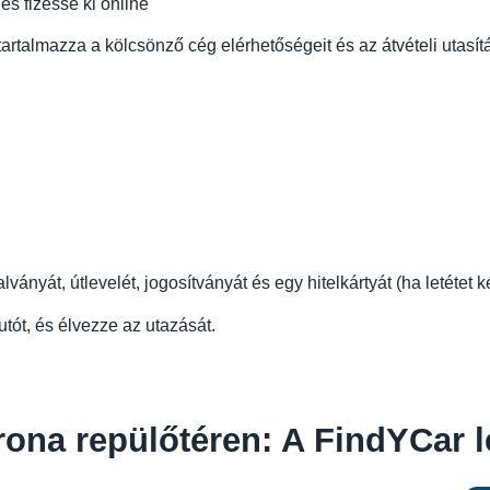
és fizesse ki online
rtalmazza a kölcsönző cég elérhetőségeit és az átvételi utasít
lványát, útlevelét, jogosítványát és egy hitelkártyát (ha letétet 
autót, és élvezze az utazását.
rona repülőtéren: A FindYCar l