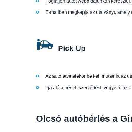
Foglaljon autót weboldalunkon keresztül, 
E-mailben megkapja az utalványt, amely ta
Pick-Up
Az autó átvételekor be kell mutatnia az uta
Írja alá a bérleti szerződést, vegye át az 
Olcsó autóbérlés a Gi