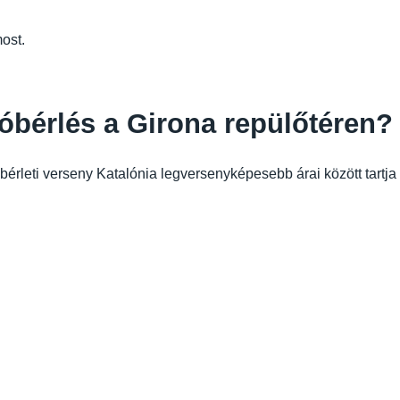
ost.
óbérlés a Girona repülőtéren?
érleti verseny Katalónia legversenyképesebb árai között tartja a