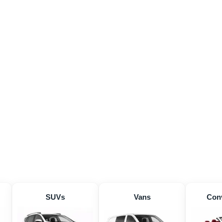
SUVs
Vans
Conv