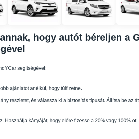
annak, hogy autót béreljen a G
égével
FindYCar segítségével:
bb ajánlatot anélkül, hogy túlfizetne.
ny részletet, és válassza ki a biztosítás típusát. Állítsa be az 
. Használja kártyáját, hogy előre fizesse a 20% vagy 100%-ot.