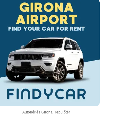
Autóbérlés Girona Repülőtér