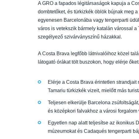
A GRO a fapados légitársaságok kapuja a Cos
dombtetőket, és türkizkék öblök bújnak meg a f
egyenesen Barcelonába vagy tengerparti üdülő
város is vetekszik bármely katalán várossal a 
szegélyező szivárványszínű házakkal.
A Costa Brava legfőbb látnivalóihoz közel tal
látogató órákat tölt buszokon, hogy elérje őket
Elérje a Costa Brava érintetlen strandjai
Tamariu türkizkék vizeit, mielőtt más turis
Teljesen elkerülje Barcelona zsúfoltságát
és középkori falvakhoz a városi forgalom 
Egyetlen nap alatt teljesítse az ikonikus 
múzeumokat és Cadaqués tengerparti bájá