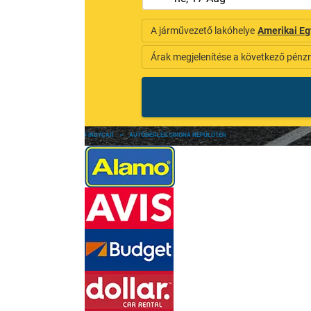
FINDYCAR
»
AUTÓBÉRLÉS GIRONA REPÜLŐTÉR