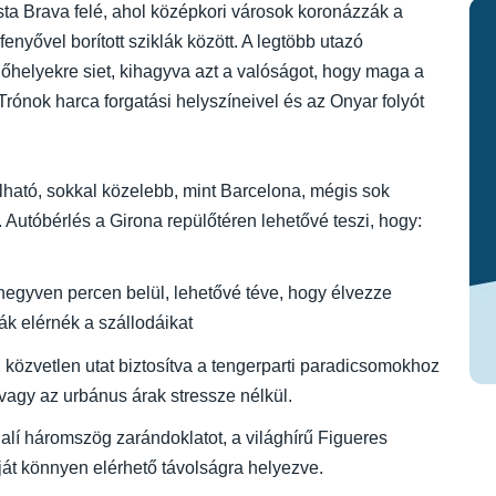
ta Brava felé, ahol középkori városok koronázzák a
enyővel borított sziklák között. A legtöbb utazó
helyekre siet, kihagyva azt a valóságot, hogy maga a
Trónok harca forgatási helyszíneivel és az Onyar folyót
álható, sokkal közelebb, mint Barcelona, mégis sok
. Autóbérlés a Girona repülőtéren lehetővé teszi, hogy:
t negyven percen belül, lehetővé téve, hogy élvezze
ták elérnék a szállodáikat
, közvetlen utat biztosítva a tengerparti paradicsomokhoz
vagy az urbánus árak stressze nélkül.
Dalí háromszög zarándoklatot, a világhírű Figueres
t könnyen elérhető távolságra helyezve.