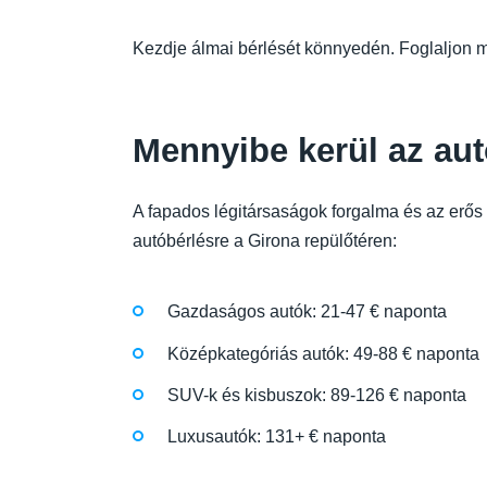
Kezdje álmai bérlését könnyedén. Foglaljon m
Mennyibe kerül az aut
A fapados légitársaságok forgalma és az erős b
autóbérlésre a Girona repülőtéren:
Gazdaságos autók: 21-47 € naponta
Középkategóriás autók: 49-88 € naponta
SUV-k és kisbuszok: 89-126 € naponta
Luxusautók: 131+ € naponta