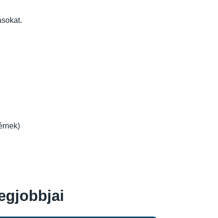
ásokat.
kérnek)
egjobbjai