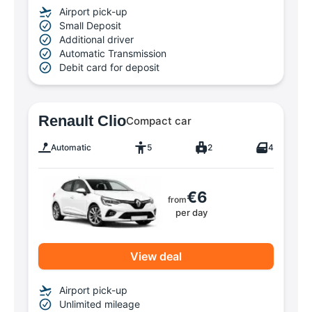
Airport pick-up
Small Deposit
Additional driver
Automatic Transmission
Debit card for deposit
Renault Clio
Compact car
Automatic
5
2
4
€6
from
per day
View deal
Airport pick-up
Unlimited mileage