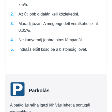
km/h.
Az út jobb oldalán kell közlekedni.
Maradj józan. A megengedett véralkoholszint
0,05‰.
Ne kanyarodj jobbra piros lámpánál.
Indulás előtt kösd be a biztonsági övet.
Parkolás
A parkolás néha igazi kihívás lehet a portugál
városokban.