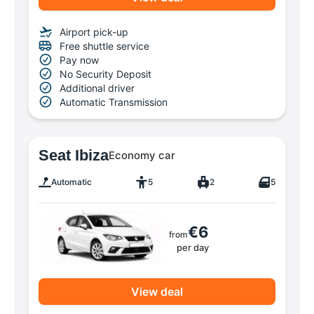
Airport pick-up
Free shuttle service
Pay now
No Security Deposit
Additional driver
Automatic Transmission
Seat Ibiza
Economy car
Automatic
5
2
5
€6
from
per day
View deal