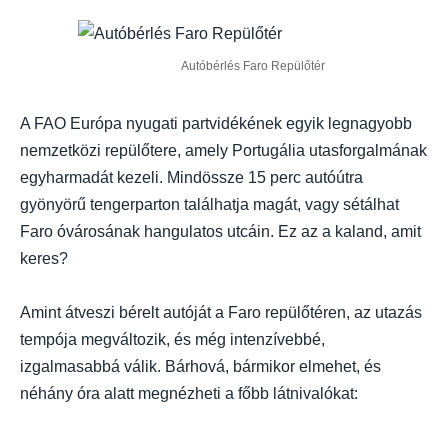
Autóbérlés Faro Repülőtér
A FAO Európa nyugati partvidékének egyik legnagyobb
nemzetközi repülőtere, amely Portugália utasforgalmának
egyharmadát kezeli. Mindössze 15 perc autóútra
gyönyörű tengerparton találhatja magát, vagy sétálhat
Faro óvárosának hangulatos utcáin. Ez az a kaland, amit
keres?
Amint átveszi bérelt autóját a Faro repülőtéren, az utazás
tempója megváltozik, és még intenzívebbé,
izgalmasabbá válik. Bárhová, bármikor elmehet, és
néhány óra alatt megnézheti a főbb látnivalókat: