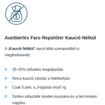
Autóbérlés Faro Repülőtér Kaució Nélkül
A „
Kaució Nélkül
” opció több szempontból is
megfontolandó:
35–55% előzetes megtakarítás
Nincs kaució zárolás a hitelkártyán
Csak 5 perc a „Foglalás most”-ig
Széles választék minden évszakra és a hét minden
napjára.