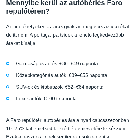
Mennyibe kerül az autóbérlés Faro
repülőtéren?
Az üdülőhelyeken az árak gyakran meglepik az utazókat,
de itt nem. A portugál partvidék a lehető legkedvezőbb
árakat kínálja:
Gazdaságos autók: €36–€49 naponta
Középkategóriás autók: €39–€55 naponta
SUV-ok és kisbuszok: €52–€64 naponta
Luxusautók: €100+ naponta
A Faro repülőtéri autóbérlés ára a nyári csúcsszezonban
10–25%-kal emelkedik, ezért érdemes előre felkészülni.
Ezek a hasznos tippek segítenek csökkenteni a