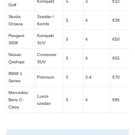
Kompakt
5
3
€32
Golf
Skoda
Szedán /
5
4
€38
Octavia
Kombi
Peugeot
Kompakt
5
4
€50
3008
SUV
Nissan
Crossover
5
4
€55
Qashqai
SUV
BMW 1
Prémium
5
3-4
€70
Series
Mercedes-
Luxus
Benz C-
5
4
€85
szedán
Class