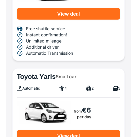
View deal
Free shuttle service
Instant confirmation!
Unlimited mileage
Additional driver
Automatic Transmission
Toyota Yaris
Small car
Automatic
4
2
5
€6
from
per day
View deal