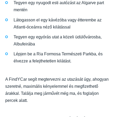
Tegyen egy nyugodt esti autózást az Algarve part
mentén
Látogasson el egy kávézóba vagy étterembe az
Atlanti-óceánra néző kilátással
Tegyen egy egyórás utat a közeli üdülővárosba,
Albufeirába
Lépjen be a Ria Formosa Természeti Parkba, és
élvezze a felejthetetlen kilátást.
A FindYCar segít megtervezni az utazását úgy, ahogyan
szeretné, maximális kényelemmel és megfizethető
árakkal. Találja meg járművét még ma, és foglaljon
percek alatt.