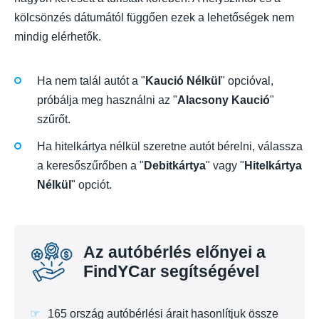
kölcsönzés dátumától függően ezek a lehetőségek nem
mindig elérhetők.
Ha nem talál autót a "
Kaució Nélkül
" opcióval,
próbálja meg használni az "
Alacsony Kaució
"
szűrőt.
Ha hitelkártya nélkül szeretne autót bérelni, válassza
a keresőszűrőben a "
Debitkártya
" vagy "
Hitelkártya
Nélkül
" opciót.
Az autóbérlés előnyei a
FindYCar segítségével
165 ország autóbérlési árait hasonlítjuk össze