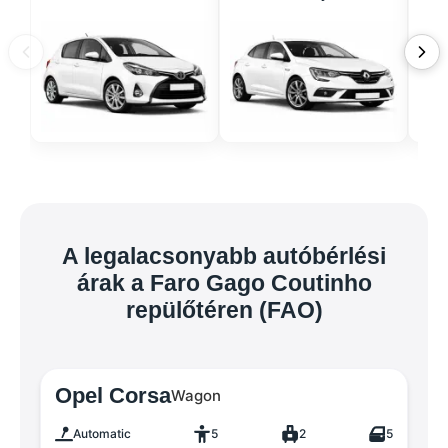
A legalacsonyabb autóbérlési
árak a Faro Gago Coutinho
repülőtéren (FAO)
Opel Corsa
Wagon
Automatic
5
2
5