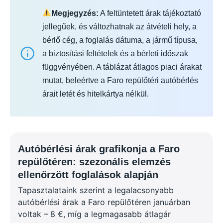
Megjegyzés:
A feltüntetett árak tájékoztató
jellegűek, és változhatnak az átvételi hely, a
bérlő cég, a foglalás dátuma, a jármű típusa,
a biztosítási feltételek és a bérleti időszak
függvényében. A táblázat átlagos piaci árakat
mutat, beleértve a Faro repülőtéri autóbérlés
árait letét és hitelkártya nélkül.
Autóbérlési árak grafikonja a Faro
repülőtéren: szezonális elemzés
ellenőrzött foglalások alapján
Tapasztalataink szerint a legalacsonyabb
autóbérlési árak a Faro repülőtéren januárban
voltak – 8 €, míg a legmagasabb átlagár