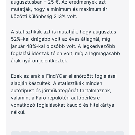
augusztusban – 25 €. Az eredmények azt
mutatják, hogy a minimum és maximum ár
közötti különbség 213% volt.
A statisztikák azt is mutatják, hogy augusztus
52%-kal drágább volt az éves átlagnál, míg
január 48%-kal olcsóbb volt. A legkedvezőbb
foglalási időszak télen volt, míg a legmagasabb
árak nyáron jelentkeztek.
Ezek az árak a FindYCar ellenőrzött foglalásai
alapján készültek. A statisztikák minden
autótípust és járműkategóriát tartalmaznak,
valamint a Faro repülőtéri autóbérlésre
vonatkozó foglalásokat kaució és hitelkártya
nélkül.