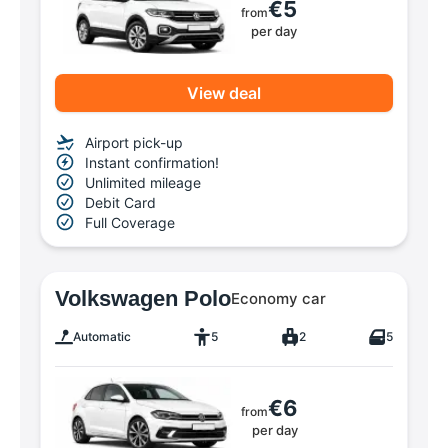
€5
from
per day
View deal
Airport pick-up
Instant confirmation!
Unlimited mileage
Debit Card
Full Coverage
Volkswagen Polo
Economy car
Automatic
5
2
5
€6
from
per day