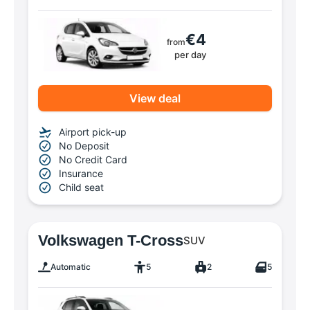
€4
from
per day
View deal
Airport pick-up
No Deposit
No Credit Card
Insurance
Child seat
Volkswagen T-Cross
SUV
Automatic
5
2
5