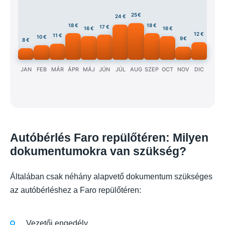
25 €
24 €
18 €
18 €
17 €
16 €
16 €
12 €
11 €
10 €
9 €
8 €
JAN
FEB
MÁR
ÁPR
MÁJ
JÚN
JÚL
AUG
SZEP
OCT
NOV
DIC
Autóbérlés Faro repülőtéren: Milyen
dokumentumokra van szükség?
Általában csak néhány alapvető dokumentum szükséges
az autóbérléshez a Faro repülőtéren:
Vezetői engedély