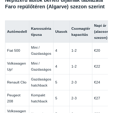
Népszerű autók bérleti díjainak táblázata
Faro repülőtéren (Algarve) szezon szerint
Napi ár
Karosszéria
Csomagtér
Autómodell
Utasok
(alacsony
típusa
kapacitás
szezon)
Mini /
Fiat 500
4
1-2
€20
Gazdaságos
Volkswagen
Mini /
4
1-2
€22
Up!
Gazdaságos
Gazdaságos
Renault Clio
5
2-3
€24
hatchback
Peugeot
Kompakt
5
2-3
€27
208
hatchback
Volkswagen