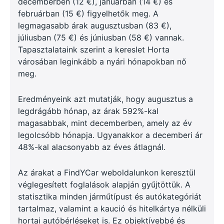
decemberben (12 €), januárban (14 €) és
februárban (15 €) figyelhetők meg. A
legmagasabb árak augusztusban (83 €),
júliusban (75 €) és júniusban (58 €) vannak.
Tapasztalataink szerint a kereslet Horta
városában leginkább a nyári hónapokban nő
meg.
Eredményeink azt mutatják, hogy augusztus a
legdrágább hónap, az árak 592%-kal
magasabbak, mint decemberben, amely az év
legolcsóbb hónapja. Ugyanakkor a decemberi ár
48%-kal alacsonyabb az éves átlagnál.
Az árakat a FindYCar weboldalunkon keresztül
véglegesített foglalások alapján gyűjtöttük. A
statisztika minden járműtípust és autókategóriát
tartalmaz, valamint a kaució és hitelkártya nélküli
hortai autóbérléseket is. Ez objektívebbé és