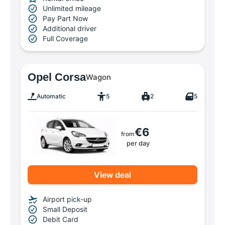
Unlimited mileage
Pay Part Now
Additional driver
Full Coverage
Opel Corsa
Wagon
Automatic
5
2
5
€6
from
per day
View deal
Airport pick-up
Small Deposit
Debit Card