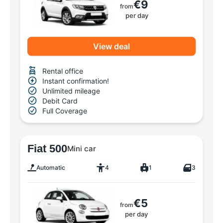
€9
from
per day
View deal
Rental office
Instant confirmation!
Unlimited mileage
Debit Card
Full Coverage
Fiat 500
Mini car
Automatic
4
1
3
€5
from
per day