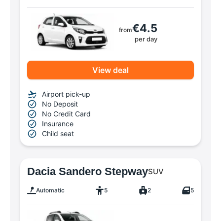
€4.5
from
per day
View deal
Airport pick-up
No Deposit
No Credit Card
Insurance
Child seat
Dacia Sandero Stepway
SUV
Automatic
5
2
5