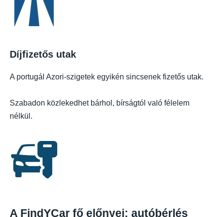
Díjfizetős utak
A portugál Azori-szigetek egyikén sincsenek fizetős utak.
Szabadon közlekedhet bárhol, bírságtól való félelem
nélkül.
A FindYCar fő előnyei: autóbérlés