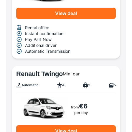
View deal
Rental office
Instant confirmation!
Pay Part Now
Additional driver
Automatic Transmission
Renault Twingo
Mini car
Automatic
4
2
5
€6
from
per day
View deal