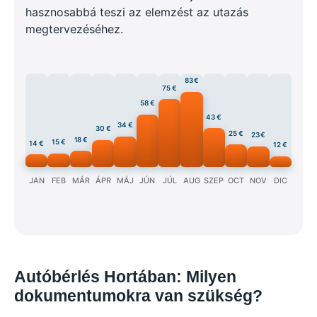
hasznosabbá teszi az elemzést az utazás
megtervezéséhez.
83 €
75 €
58 €
43 €
34 €
30 €
25 €
23 €
18 €
15 €
14 €
12 €
JAN
FEB
MÁR
ÁPR
MÁJ
JÚN
JÚL
AUG
SZEP
OCT
NOV
DIC
Autóbérlés Hortában: Milyen
dokumentumokra van szükség?