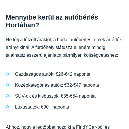
Mennyibe kerül az autóbérlés
Hortában?
Ne félj a túlzott áraktól; a hortai autóbérlés remek ár-érték
arányt kínál. A fürdőhely státusza ellenére mindig
találhatsz ésszerű ajánlatot bármilyen költségvetéshez:
Gazdaságos autók: €26-€42 naponta
Középkategóriás autók: €32-€47 naponta
SUV-ok és kisbuszok: €35-€54 naponta
Luxusautók: €90+ naponta
Ahhoz, hogy a legtöbbet hozd ki a FindYCar-ból és