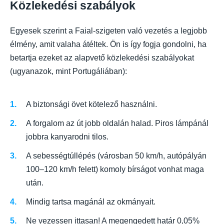
Közlekedési szabályok
Egyesek szerint a Faial-szigeten való vezetés a legjobb
élmény, amit valaha átéltek. Ön is így fogja gondolni, ha
betartja ezeket az alapvető közlekedési szabályokat
(ugyanazok, mint Portugáliában):
A biztonsági övet kötelező használni.
A forgalom az út jobb oldalán halad. Piros lámpánál
jobbra kanyarodni tilos.
A sebességtúllépés (városban 50 km/h, autópályán
100–120 km/h felett) komoly bírságot vonhat maga
után.
Mindig tartsa magánál az okmányait.
Ne vezessen ittasan! A megengedett határ 0,05%