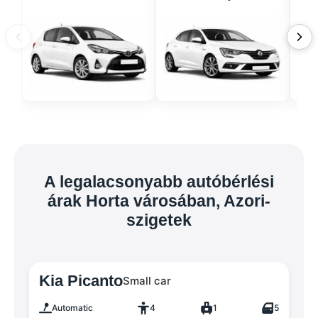
A legalacsonyabb autóbérlési
árak Horta városában, Azori-
szigetek
Kia Picanto
Small car
Automatic
4
1
5