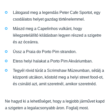
Látogasd meg a legendás Peter Cafe Sportot, egy
csodálatos helyet gazdag történelemmel.
Mászd meg a Capelinhos vulkánt, hogy
lélegzetelállító kilátásban legyen részed a szigetre
és az óceánra.
Ússz a Praia do Porto Pim strandon.
Etess helyi halakat a Porto Pim Akváriumban.
Tegyél rövid túrát a Scrimshaw Múzeumban, sétálj a
központi utcákon, kóstold meg a helyi street food-ot,
és csináld azt, amit szeretnél, amikor szeretnéd.
Ne hagyd ki a lehetőséget, hogy a legjobb járművet kapd
a szigeten a legalacsonyabb áron. Foglalj most.