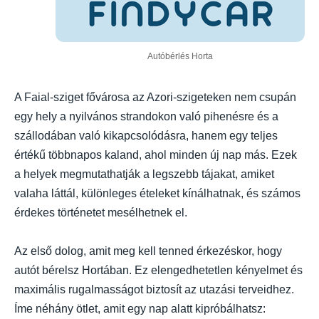
Autóbérlés Horta
A Faial-sziget fővárosa az Azori-szigeteken nem csupán
egy hely a nyilvános strandokon való pihenésre és a
szállodában való kikapcsolódásra, hanem egy teljes
értékű többnapos kaland, ahol minden új nap más. Ezek
a helyek megmutathatják a legszebb tájakat, amiket
valaha láttál, különleges ételeket kínálhatnak, és számos
érdekes történetet mesélhetnek el.
Az első dolog, amit meg kell tenned érkezéskor, hogy
autót bérelsz Hortában. Ez elengedhetetlen kényelmet és
maximális rugalmasságot biztosít az utazási terveidhez.
Íme néhány ötlet, amit egy nap alatt kipróbálhatsz: