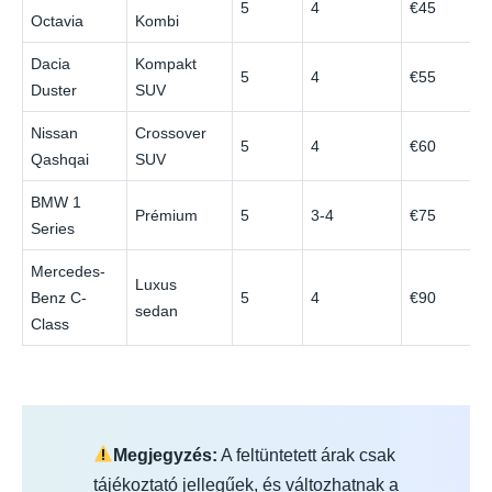
5
4
€45
Octavia
Kombi
Dacia
Kompakt
5
4
€55
Duster
SUV
Nissan
Crossover
5
4
€60
Qashqai
SUV
BMW 1
Prémium
5
3-4
€75
Series
Mercedes-
Luxus
Benz C-
5
4
€90
sedan
Class
Megjegyzés:
A feltüntetett árak csak
tájékoztató jellegűek, és változhatnak a