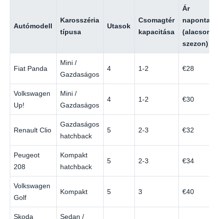
Ár
Karosszéria
Csomagtér
naponta
Autómodell
Utasok
típusa
kapacitása
(alacsony
szezon)
Mini /
Fiat Panda
4
1-2
€28
Gazdaságos
Volkswagen
Mini /
4
1-2
€30
Up!
Gazdaságos
Gazdaságos
Renault Clio
5
2-3
€32
hatchback
Peugeot
Kompakt
5
2-3
€34
208
hatchback
Volkswagen
Kompakt
5
3
€40
Golf
Skoda
Sedan /