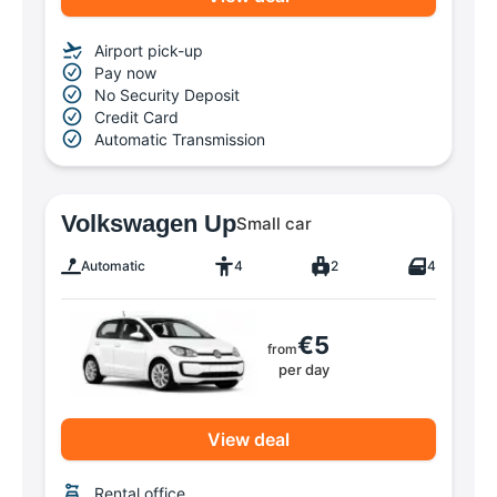
Airport pick-up
Pay now
No Security Deposit
Credit Card
Automatic Transmission
Volkswagen Up
Small car
Automatic
4
2
4
€5
from
per day
View deal
Rental office