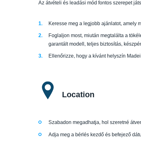
Az átvételi és leadási mód fontos szerepet ját
Keresse meg a legjobb ajánlatot, amely m
Foglaljon most, miután megtalálta a tökéle
garantált modell, teljes biztosítás, készp
Ellenőrizze, hogy a kívánt helyszín Made
Location
Szabadon megadhatja, hol szeretné átvenni
Adja meg a bérlés kezdő és befejező dátu