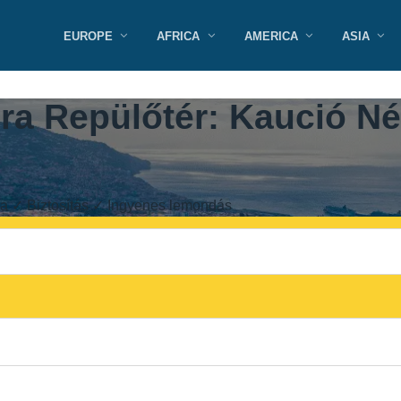
EUROPE
AFRICA
AMERICA
ASIA
a Repülőtér: Kaució Nél
tya ✓ Biztosítás ✓ Ingyenes lemondás