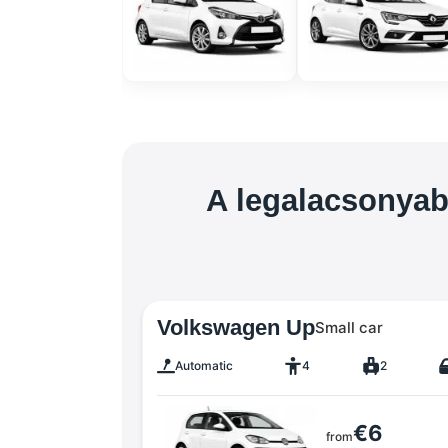
A legalacsonyab
Volkswagen Up
Small car
Automatic
4
2
€6
from