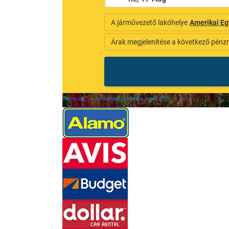
FINDYCAR
»
AUTÓBÉRLÉS MADEIRA REPÜLŐTÉR