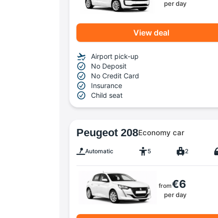
per day
View deal
Airport pick-up
No Deposit
No Credit Card
Insurance
Child seat
Peugeot 208
Economy car
Automatic
5
2
€6
from
per day