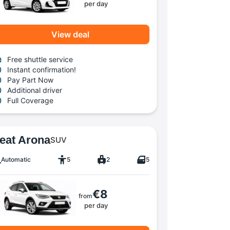
per day
View deal
Free shuttle service
Instant confirmation!
Pay Part Now
Additional driver
Full Coverage
eat Arona
SUV
Automatic
5
2
5
€8
from
per day