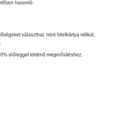
hetősen hasonló:
őségeket választhat, mint hitelkártya nélkül,
.
20% előleggel történő megerősítéshez.