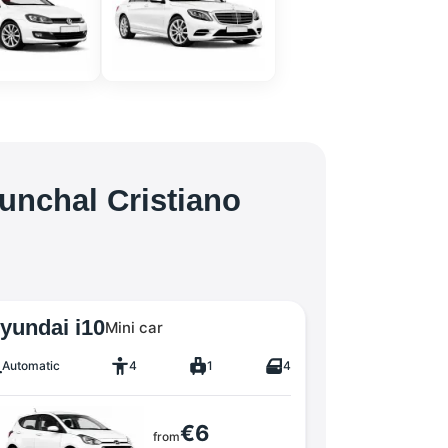
unchal Cristiano
yundai i10
Mini car
Automatic
4
1
4
€6
from