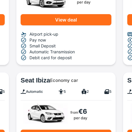
per day
View deal
Airport pick-up
Pay now
Small Deposit
Automatic Transmission
Debit card for deposit
Seat Ibiza
S
Economy car
5
Automatic
5
2
5
€6
from
per day