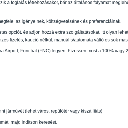
szik a foglalás létrehozásakor, bár az általános folyamat megle
egfelel az igényeinek, költségvetésének és preferenciáinak.
tes opciót, és adjon hozzá extra szolgáltatásokat. Itt olyan lehet
énzes fizetés, kaució nélkül, manuális/automata váltó és sok más
ira Airport, Funchal (FNC) legyen. Fizessen most a 100% vagy 
 járművét (lehet város, repülőtér vagy kiszállítás)
mát, majd indítson keresést.