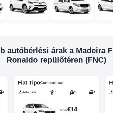
b autóbérlési árak a Madeira F
Ronaldo repülőtéren (FNC)
Fiat Tipo
H
Compact car
4
Automatic
5
2
4
€14
from