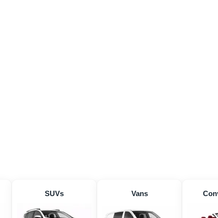
SUVs
Vans
Conv