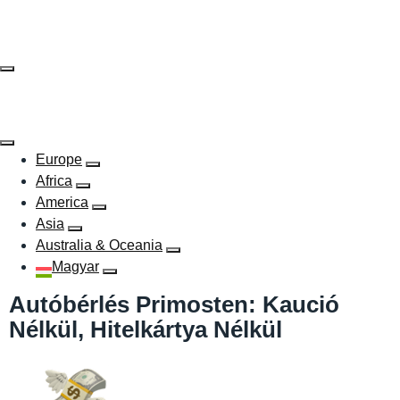
Skip
to
content
Europe
Africa
America
Asia
Australia & Oceania
Magyar
Autóbérlés Primosten: Kaució
Nélkül, Hitelkártya Nélkül