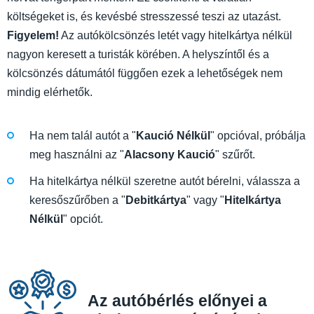
költségeket is, és kevésbé stresszessé teszi az utazást.
Figyelem!
Az autókölcsönzés letét vagy hitelkártya nélkül
nagyon keresett a turisták körében. A helyszíntől és a
kölcsönzés dátumától függően ezek a lehetőségek nem
mindig elérhetők.
Ha nem talál autót a "
Kaució Nélkül
" opcióval, próbálja
meg használni az "
Alacsony Kaució
" szűrőt.
Ha hitelkártya nélkül szeretne autót bérelni, válassza a
keresőszűrőben a "
Debitkártya
" vagy "
Hitelkártya
Nélkül
" opciót.
Az autóbérlés előnyei a