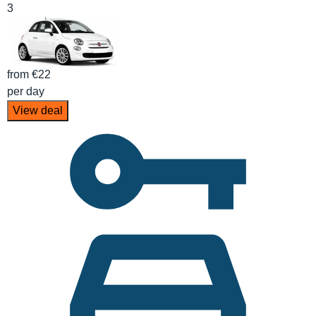
3
from
€22
per day
View deal