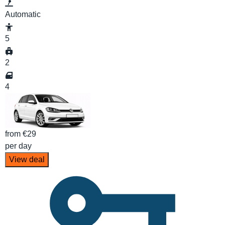
Automatic
5
2
4
from
€29
per day
View deal