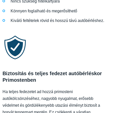
Nincs szükség hitelkártyára
Könnyen foglalható és megerősíthető
Kiváló feltételek rövid és hosszú távú autóbérléshez.
Biztosítás és teljes fedezet autóbérléskor
Primostenben
Ha teljes fedezetet ad hozzá primosteni
autókölcsönzéséhez, nagyobb nyugalmat, erősebb
védelmet és gördülékenyebb utazási élményt biztosít a
horvát tengerpart mentén. Ez csökkenti a váratlan