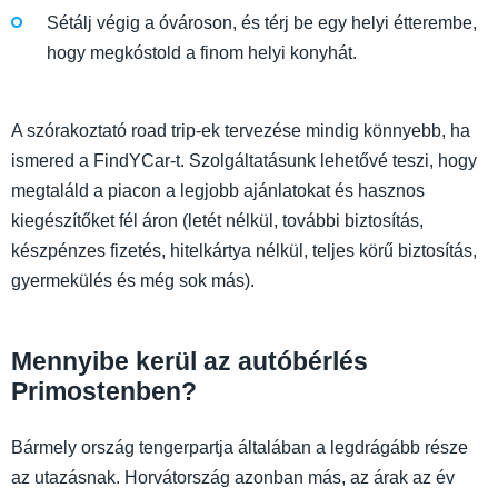
Sétálj végig a óvároson, és térj be egy helyi étterembe,
hogy megkóstold a finom helyi konyhát.
A szórakoztató road trip-ek tervezése mindig könnyebb, ha
ismered a FindYCar-t. Szolgáltatásunk lehetővé teszi, hogy
megtaláld a piacon a legjobb ajánlatokat és hasznos
kiegészítőket fél áron (letét nélkül, további biztosítás,
készpénzes fizetés, hitelkártya nélkül, teljes körű biztosítás,
gyermekülés és még sok más).
Mennyibe kerül az autóbérlés
Primostenben?
Bármely ország tengerpartja általában a legdrágább része
az utazásnak. Horvátország azonban más, az árak az év