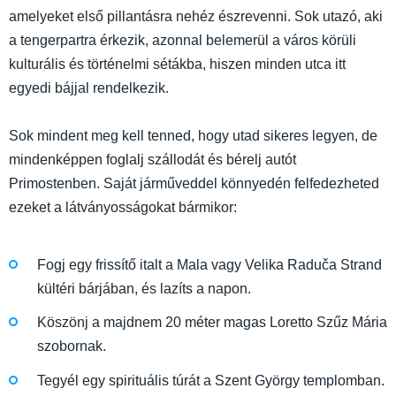
amelyeket első pillantásra nehéz észrevenni. Sok utazó, aki
a tengerpartra érkezik, azonnal belemerül a város körüli
kulturális és történelmi sétákba, hiszen minden utca itt
egyedi bájjal rendelkezik.
Sok mindent meg kell tenned, hogy utad sikeres legyen, de
mindenképpen foglalj szállodát és bérelj autót
Primostenben. Saját járműveddel könnyedén felfedezheted
ezeket a látványosságokat bármikor:
Fogj egy frissítő italt a Mala vagy Velika Raduča Strand
kültéri bárjában, és lazíts a napon.
Köszönj a majdnem 20 méter magas Loretto Szűz Mária
szobornak.
Tegyél egy spirituális túrát a Szent György templomban.