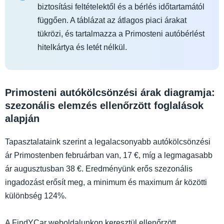
biztosítási feltételektől és a bérlés időtartamától
függően. A táblázat az átlagos piaci árakat
tükrözi, és tartalmazza a Primosteni autóbérlést
hitelkártya és letét nélkül.
Primosteni autókölcsönzési árak diagramja:
szezonális elemzés ellenőrzött foglalások
alapján
Tapasztalataink szerint a legalacsonyabb autókölcsönzési
ár Primostenben februárban van, 17 €, míg a legmagasabb
ár augusztusban 38 €. Eredményünk erős szezonális
ingadozást erősít meg, a minimum és maximum ár közötti
különbség 124%.
A FindYCar weboldalunkon keresztül ellenőrzött