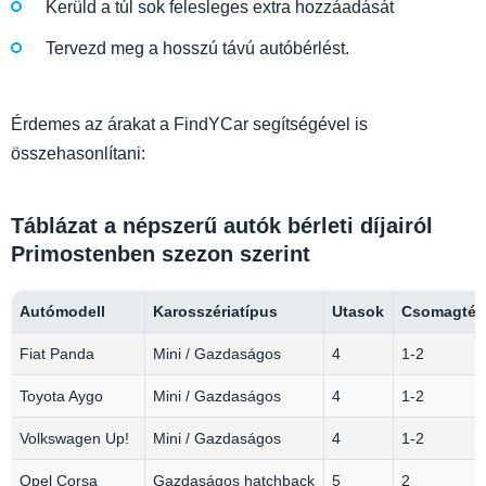
Kerüld a túl sok felesleges extra hozzáadását
Tervezd meg a hosszú távú autóbérlést.
Érdemes az árakat a FindYCar segítségével is
összehasonlítani:
Táblázat a népszerű autók bérleti díjairól
Primostenben szezon szerint
Autómodell
Karosszériatípus
Utasok
Csomagtér 
Fiat Panda
Mini / Gazdaságos
4
1-2
Toyota Aygo
Mini / Gazdaságos
4
1-2
Volkswagen Up!
Mini / Gazdaságos
4
1-2
Opel Corsa
Gazdaságos hatchback
5
2