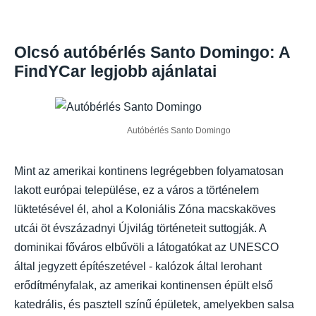
Olcsó autóbérlés Santo Domingo: A
FindYCar legjobb ajánlatai
Autóbérlés Santo Domingo
Mint az amerikai kontinens legrégebben folyamatosan
lakott európai települése, ez a város a történelem
lüktetésével él, ahol a Koloniális Zóna macskaköves
utcái öt évszázadnyi Újvilág történeteit suttogják. A
dominikai főváros elbűvöli a látogatókat az UNESCO
által jegyzett építészetével - kalózok által lerohant
erődítményfalak, az amerikai kontinensen épült első
katedrális, és pasztell színű épületek, amelyekben salsa