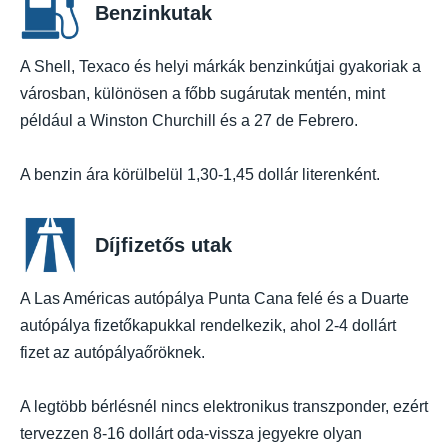
Benzinkutak
A Shell, Texaco és helyi márkák benzinkútjai gyakoriak a
városban, különösen a főbb sugárutak mentén, mint
például a Winston Churchill és a 27 de Febrero.
A benzin ára körülbelül 1,30-1,45 dollár literenként.
Díjfizetős utak
A Las Américas autópálya Punta Cana felé és a Duarte
autópálya fizetőkapukkal rendelkezik, ahol 2-4 dollárt
fizet az autópályaőröknek.
A legtöbb bérlésnél nincs elektronikus transzponder, ezért
tervezzen 8-16 dollárt oda-vissza jegyekre olyan