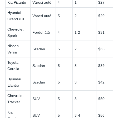
Kia Picanto
Városi autó
4
1
$27
Hyundai
Városi autó
5
2
$29
Grand i10
Chevrolet
Ferdehátú
4
1-2
$31
Spark
Nissan
Szedán
5
2
$35
Versa
Toyota
Szedán
5
3
$39
Corolla
Hyundai
Szedán
5
3
$42
Elantra
Chevrolet
SUV
5
3
$50
Tracker
Kia
SUV
5
3-4
$56