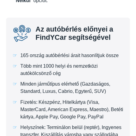
Nélkül
" opciót.
Az autóbérlés előnyei a
FindYCar segítségével
165 ország autóbérlési árait hasonlítjuk össze
Több mint 1000 helyi és nemzetközi
autókölcsönző cég
Minden járműtípus elérhető (Gazdaságos,
Standard, Luxus, Cabrio, Egyterű, SUV)
Fizetés: Készpénz, Hitelkártya (Visa,
MasterCard, American Express, Maestro), Betéti
kártya, Apple Pay, Google Pay, PayPal
Helyszínek: Terminálon belül (reptér), Ingyenes
transzfer, Kiszállítás városba vagy szállodába