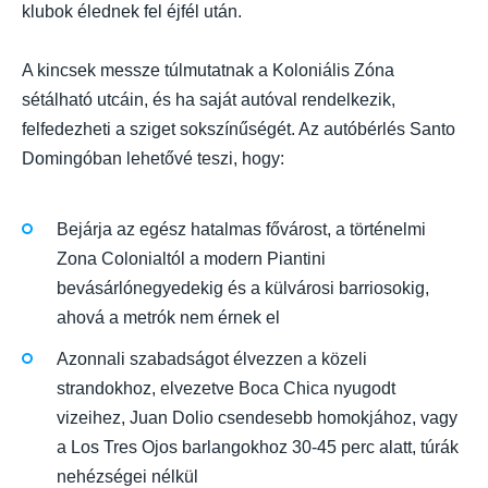
klubok élednek fel éjfél után.
A kincsek messze túlmutatnak a Koloniális Zóna
sétálható utcáin, és ha saját autóval rendelkezik,
felfedezheti a sziget sokszínűségét. Az autóbérlés Santo
Domingóban lehetővé teszi, hogy:
Bejárja az egész hatalmas fővárost, a történelmi
Zona Colonialtól a modern Piantini
bevásárlónegyedekig és a külvárosi barriosokig,
ahová a metrók nem érnek el
Azonnali szabadságot élvezzen a közeli
strandokhoz, elvezetve Boca Chica nyugodt
vizeihez, Juan Dolio csendesebb homokjához, vagy
a Los Tres Ojos barlangokhoz 30-45 perc alatt, túrák
nehézségei nélkül