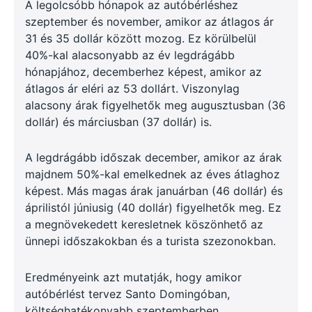
A legolcsóbb hónapok az autóbérléshez
szeptember és november, amikor az átlagos ár
31 és 35 dollár között mozog. Ez körülbelül
40%-kal alacsonyabb az év legdrágább
hónapjához, decemberhez képest, amikor az
átlagos ár eléri az 53 dollárt. Viszonylag
alacsony árak figyelhetők meg augusztusban (36
dollár) és márciusban (37 dollár) is.
A legdrágább időszak december, amikor az árak
majdnem 50%-kal emelkednek az éves átlaghoz
képest. Más magas árak januárban (46 dollár) és
áprilistól júniusig (40 dollár) figyelhetők meg. Ez
a megnövekedett keresletnek köszönhető az
ünnepi időszakokban és a turista szezonokban.
Eredményeink azt mutatják, hogy amikor
autóbérlést tervez Santo Domingóban,
költséghatékonyabb szeptemberben,