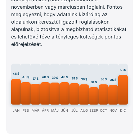
novemberben vagy márciusban foglalni. Fontos
megjegyezni, hogy adataink kizárólag az
oldalunkon keresztül igazolt foglalásokon
alapulnak, biztosítva a megbízható statisztikákat
és lehetővé téve a tényleges költségek pontos
előrejelzését.
53 $
46 $
40 $
40 $
40 $
39 $
38 $
37 $
36 $
36 $
35 $
31 $
JAN
FEB
MÁR
ÁPR
MÁJ
JÚN
JÚL
AUG
SZEP
OCT
NOV
DIC