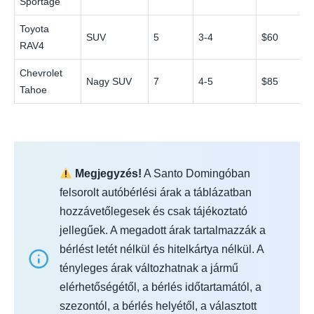
Sportage
Toyota
SUV
5
3-4
$60
RAV4
Chevrolet
Nagy SUV
7
4-5
$85
Tahoe
Megjegyzés!
A Santo Domingóban
felsorolt autóbérlési árak a táblázatban
hozzávetőlegesek és csak tájékoztató
jellegűek. A megadott árak tartalmazzák a
bérlést letét nélkül és hitelkártya nélkül. A
tényleges árak változhatnak a jármű
elérhetőségétől, a bérlés időtartamától, a
szezontól, a bérlés helyétől, a választott