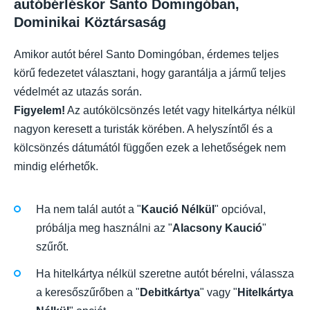
autóbérléskor Santo Domingóban,
Dominikai Köztársaság
Amikor autót bérel Santo Domingóban, érdemes teljes
körű fedezetet választani, hogy garantálja a jármű teljes
védelmét az utazás során.
Figyelem!
Az autókölcsönzés letét vagy hitelkártya nélkül
nagyon keresett a turisták körében. A helyszíntől és a
kölcsönzés dátumától függően ezek a lehetőségek nem
mindig elérhetők.
Ha nem talál autót a "
Kaució Nélkül
" opcióval,
próbálja meg használni az "
Alacsony Kaució
"
szűrőt.
Ha hitelkártya nélkül szeretne autót bérelni, válassza
a keresőszűrőben a "
Debitkártya
" vagy "
Hitelkártya