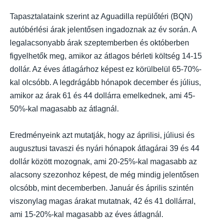
Tapasztalataink szerint az Aguadilla repülőtéri (BQN)
autóbérlési árak jelentősen ingadoznak az év során. A
legalacsonyabb árak szeptemberben és októberben
figyelhetők meg, amikor az átlagos bérleti költség 14-15
dollár. Az éves átlagárhoz képest ez körülbelül 65-70%-
kal olcsóbb. A legdrágább hónapok december és július,
amikor az árak 61 és 44 dollárra emelkednek, ami 45-
50%-kal magasabb az átlagnál.
Eredményeink azt mutatják, hogy az áprilisi, júliusi és
augusztusi tavaszi és nyári hónapok átlagárai 39 és 44
dollár között mozognak, ami 20-25%-kal magasabb az
alacsony szezonhoz képest, de még mindig jelentősen
olcsóbb, mint decemberben. Január és április szintén
viszonylag magas árakat mutatnak, 42 és 41 dollárral,
ami 15-20%-kal magasabb az éves átlagnál.