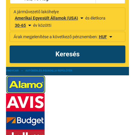
FINDYCAR
»
AUTÓBÉRLÉS AGUADILLA REPÜLŐTÉR