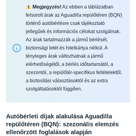
Megjegyzés!
Az ebben a táblázatban
felsorolt árak az Aguadilla repülőtéren (BQN)
történő autóbérlésre csak tájékoztató
jellegűek és információs célokat szolgálnak.
Az árak tartalmazzák a jármű bérlését,
biztonsági letét és hitelkártya nélkül. A
tényleges árak változhatnak a jármű
elérhetőségétől, a bérlés időtartamától, a
szezontól, a repülőtér-specifikus feltételektől,
a biztosítási választásoktól és az extra
szolgáltatásoktól függően.
Autóbérleti díjak alakulása Aguadilla
repülőtéren (BQN): szezonális elemzés
ellenőrzött foglalások alapján