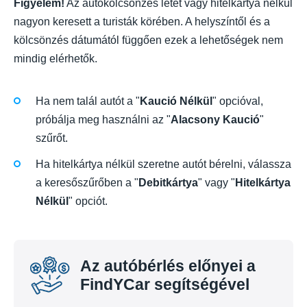
Figyelem!
Az autókölcsönzés letét vagy hitelkártya nélkül
nagyon keresett a turisták körében. A helyszíntől és a
kölcsönzés dátumától függően ezek a lehetőségek nem
mindig elérhetők.
Ha nem talál autót a "
Kaució Nélkül
" opcióval,
próbálja meg használni az "
Alacsony Kaució
"
szűrőt.
Ha hitelkártya nélkül szeretne autót bérelni, válassza
a keresőszűrőben a "
Debitkártya
" vagy "
Hitelkártya
Nélkül
" opciót.
Az autóbérlés előnyei a
FindYCar segítségével