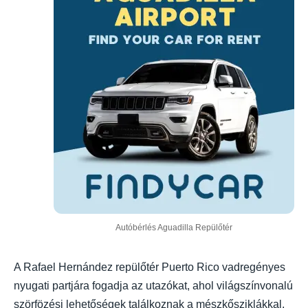
Autóbérlés Aguadilla Repülőtér
A Rafael Hernández repülőtér Puerto Rico vadregényes
nyugati partjára fogadja az utazókat, ahol világszínvonalú
szörfözési lehetőségek találkoznak a mészkősziklákkal,