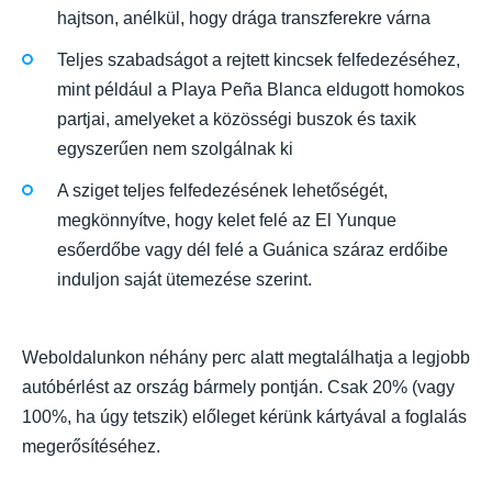
hajtson, anélkül, hogy drága transzferekre várna
Teljes szabadságot a rejtett kincsek felfedezéséhez,
mint például a Playa Peña Blanca eldugott homokos
partjai, amelyeket a közösségi buszok és taxik
egyszerűen nem szolgálnak ki
A sziget teljes felfedezésének lehetőségét,
megkönnyítve, hogy kelet felé az El Yunque
esőerdőbe vagy dél felé a Guánica száraz erdőibe
induljon saját ütemezése szerint.
Weboldalunkon néhány perc alatt megtalálhatja a legjobb
autóbérlést az ország bármely pontján. Csak 20% (vagy
100%, ha úgy tetszik) előleget kérünk kártyával a foglalás
megerősítéséhez.