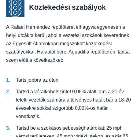
Közlekedési szabályok
A Rafael Hernández repülőteret elhagyva egyenesen a
helyi utcákra kerül, ahol a vezetési szokások keverednek
az Egyesült Államokban megszokott közlekedési
szabályokkal. Ha autót bérel Aguadilla repülőterén, tartsa
szem előtt a következőket:
Tarts jobbra az úton.
Tartsd a véralkoholszintet 0,08% alatt, ami a 21 év
feletti vezetők számára a törvényes határ, bár a 18-20
évesekre sokkal szigorúbb 0,02%-os határ
vonatkozik.
Tartsd be a szokásos sebességhatárokat: 25 mph
városi területeken, 45 mph vidéki utakon, és akár 65