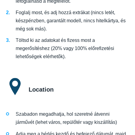
lefoglalhasd a megfelelőt.
Foglalj most, és adj hozzá extrákat (nincs letét,
készpénzben, garantált modell, nincs hitelkártya, és
még sok más).
Töltsd ki az adatokat és fizess most a
megerősítéshez (20% vagy 100% előrefizetési
lehetőségek elérhetők).
Location
Szabadon megadhatja, hol szeretné átvenni
járművét (lehet város, repülőtér vagy kiszállítás)
Adja meg a bérlés kezdő és befejező dátumát, majd