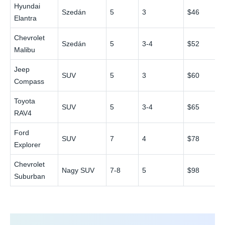
Hyundai
Szedán
5
3
$46
Elantra
Chevrolet
Szedán
5
3-4
$52
Malibu
Jeep
SUV
5
3
$60
Compass
Toyota
SUV
5
3-4
$65
RAV4
Ford
SUV
7
4
$78
Explorer
Chevrolet
Nagy SUV
7-8
5
$98
Suburban