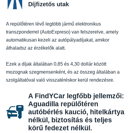
Díjfizetős utak
A repülőtéren lévő legtöbb jármű elektronikus
transzponderrel (AutoExpreso) van felszerelve, amely
automatikusan kezeli az autópályadíjakat, amikor
áthaladsz az érzékelők alatt.
Ezek a díjak általában 0,85 és 4,30 dollár között
mozognak szegmensenként, és az összeg általában a
szolgáltatóval való visszatéréskor kerül rendezésre.
A FindYCar legfőbb jellemzői:
Aguadilla repülőtéren
autóbérlés kaució, hitelkártya
nélkül, biztosítás és teljes
körű fedezet nélkül.