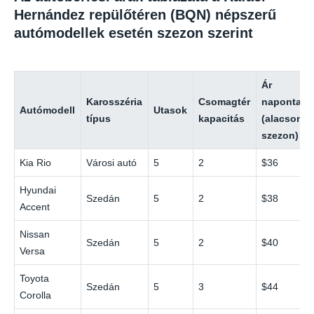
Hernández repülőtéren (BQN) népszerű
autómodellek esetén szezon szerint
Ár
Karosszéria
Csomagtér
naponta
Autómodell
Utasok
típus
kapacitás
(alacsony
szezon)
Kia Rio
Városi autó
5
2
$36
Hyundai
Szedán
5
2
$38
Accent
Nissan
Szedán
5
2
$40
Versa
Toyota
Szedán
5
3
$44
Corolla