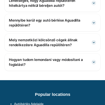
Lehetséges, hogy Aguadilla repülőtéren
hitelkártya nélkül béreljen autót?
Mennyibe kerül egy autó bérlése Aguadilla
repülőtéren?
Mely nemzetközi kölcsönző cégek állnak
rendelkezésre Aguadilla repülőtéren?
Hogyan tudom lemondani vagy módosítani a
foglalást?
Popular locations
Autóbérlés Adelaide