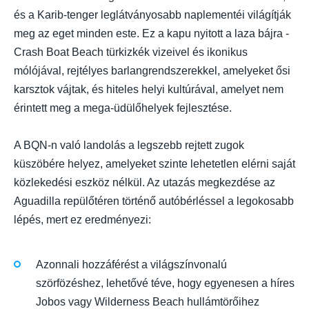
és a Karib-tenger leglátványosabb naplementéi világítják
meg az eget minden este. Ez a kapu nyitott a laza bájra -
Crash Boat Beach türkizkék vizeivel és ikonikus
mólójával, rejtélyes barlangrendszerekkel, amelyeket ősi
karsztok vájtak, és hiteles helyi kultúrával, amelyet nem
érintett meg a mega-üdülőhelyek fejlesztése.
A BQN-n való landolás a legszebb rejtett zugok
küszöbére helyez, amelyeket szinte lehetetlen elérni saját
közlekedési eszköz nélkül. Az utazás megkezdése az
Aguadilla repülőtéren történő autóbérléssel a legokosabb
lépés, mert ez eredményezi:
Azonnali hozzáférést a világszínvonalú
szörfözéshez, lehetővé téve, hogy egyenesen a híres
Jobos vagy Wilderness Beach hullámtörőihez