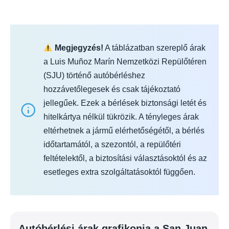
Megjegyzés!
A táblázatban szereplő árak
a Luis Muñoz Marín Nemzetközi Repülőtéren
(SJU) történő autóbérléshez
hozzávetőlegesek és csak tájékoztató
jellegűek. Ezek a bérlések biztonsági letét és
hitelkártya nélkül tükrözik. A tényleges árak
eltérhetnek a jármű elérhetőségétől, a bérlés
időtartamától, a szezontól, a repülőtéri
feltételektől, a biztosítási választásoktól és az
esetleges extra szolgáltatásoktól függően.
Autóbérlési árak grafikonja a San Juan