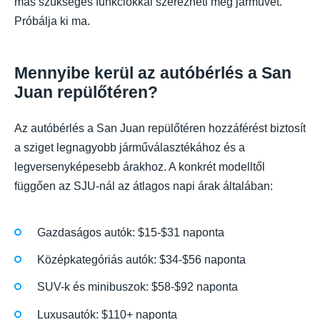
más szükséges funkciókkal szerezheti meg járművét.
Próbálja ki ma.
Mennyibe kerül az autóbérlés a San
Juan repülőtéren?
Az autóbérlés a San Juan repülőtéren hozzáférést biztosít
a sziget legnagyobb járműválasztékához és a
legversenyképesebb árakhoz. A konkrét modelltől
függően az SJU-nál az átlagos napi árak általában:
Gazdaságos autók: $15-$31 naponta
Középkategóriás autók: $34-$56 naponta
SUV-k és minibuszok: $58-$92 naponta
Luxusautók: $110+ naponta