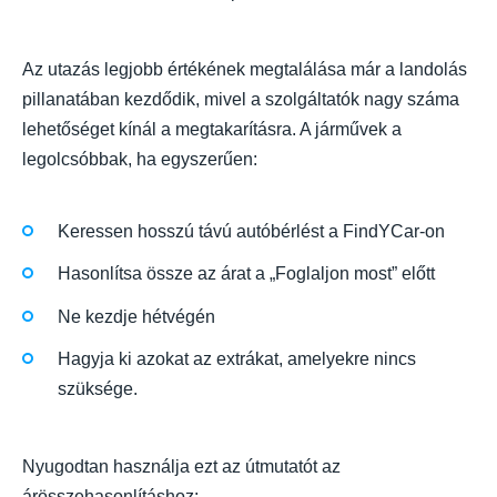
Az utazás legjobb értékének megtalálása már a landolás
pillanatában kezdődik, mivel a szolgáltatók nagy száma
lehetőséget kínál a megtakarításra. A járművek a
legolcsóbbak, ha egyszerűen:
Keressen hosszú távú autóbérlést a FindYCar-on
Hasonlítsa össze az árat a „Foglaljon most” előtt
Ne kezdje hétvégén
Hagyja ki azokat az extrákat, amelyekre nincs
szüksége.
Nyugodtan használja ezt az útmutatót az
árösszehasonlításhoz: