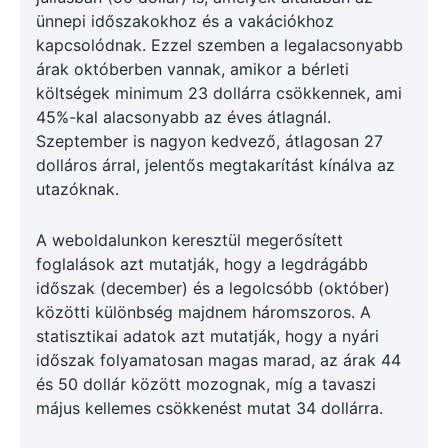
ünnepi időszakokhoz és a vakációkhoz
kapcsolódnak. Ezzel szemben a legalacsonyabb
árak októberben vannak, amikor a bérleti
költségek minimum 23 dollárra csökkennek, ami
45%-kal alacsonyabb az éves átlagnál.
Szeptember is nagyon kedvező, átlagosan 27
dolláros árral, jelentős megtakarítást kínálva az
utazóknak.
A weboldalunkon keresztül megerősített
foglalások azt mutatják, hogy a legdrágább
időszak (december) és a legolcsóbb (október)
közötti különbség majdnem háromszoros. A
statisztikai adatok azt mutatják, hogy a nyári
időszak folyamatosan magas marad, az árak 44
és 50 dollár között mozognak, míg a tavaszi
május kellemes csökkenést mutat 34 dollárra.