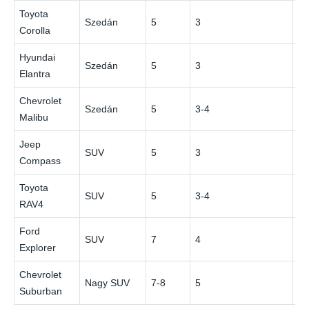
Toyota
Szedán
5
3
$
Corolla
Hyundai
Szedán
5
3
$
Elantra
Chevrolet
Szedán
5
3-4
$
Malibu
Jeep
SUV
5
3
$
Compass
Toyota
SUV
5
3-4
$
RAV4
Ford
SUV
7
4
$
Explorer
Chevrolet
Nagy SUV
7-8
5
$
Suburban