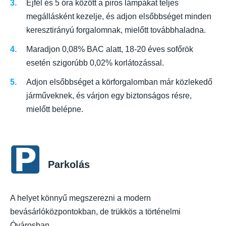
Éjfél és 5 óra között a piros lámpákat teljes
megállásként kezelje, és adjon elsőbbséget minden
keresztirányú forgalomnak, mielőtt továbbhaladna.
Maradjon 0,08% BAC alatt, 18-20 éves sofőrök
esetén szigorúbb 0,02% korlátozással.
Adjon elsőbbséget a körforgalomban már közlekedő
járműveknek, és várjon egy biztonságos résre,
mielőtt belépne.
Parkolás
A helyet könnyű megszerezni a modern
bevásárlóközpontokban, de trükkös a történelmi
Óvárosban.