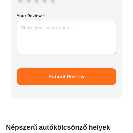
★
★
★
★
★
Your Review
*
Submit Review
Népszerű autókölcsönző helyek