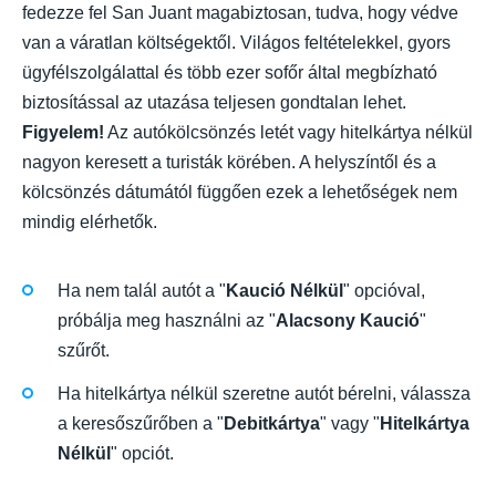
fedezze fel San Juant magabiztosan, tudva, hogy védve
van a váratlan költségektől. Világos feltételekkel, gyors
ügyfélszolgálattal és több ezer sofőr által megbízható
biztosítással az utazása teljesen gondtalan lehet.
Figyelem!
Az autókölcsönzés letét vagy hitelkártya nélkül
nagyon keresett a turisták körében. A helyszíntől és a
kölcsönzés dátumától függően ezek a lehetőségek nem
mindig elérhetők.
Ha nem talál autót a "
Kaució Nélkül
" opcióval,
próbálja meg használni az "
Alacsony Kaució
"
szűrőt.
Ha hitelkártya nélkül szeretne autót bérelni, válassza
a keresőszűrőben a "
Debitkártya
" vagy "
Hitelkártya
Nélkül
" opciót.