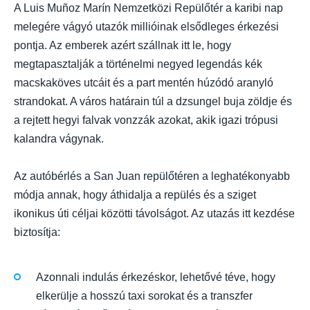
A Luis Muñoz Marín Nemzetközi Repülőtér a karibi nap
melegére vágyó utazók millióinak elsődleges érkezési
pontja. Az emberek azért szállnak itt le, hogy
megtapasztalják a történelmi negyed legendás kék
macskaköves utcáit és a part mentén húzódó aranyló
strandokat. A város határain túl a dzsungel buja zöldje és
a rejtett hegyi falvak vonzzák azokat, akik igazi trópusi
kalandra vágynak.
Az autóbérlés a San Juan repülőtéren a leghatékonyabb
módja annak, hogy áthidalja a repülés és a sziget
ikonikus úti céljai közötti távolságot. Az utazás itt kezdése
biztosítja:
Azonnali indulás érkezéskor, lehetővé téve, hogy
elkerülje a hosszú taxi sorokat és a transzfer