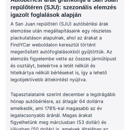
repülőtéren (SJU): szezonális elemzés
igazolt foglalások alapján
A San Juan repülőtéri (SJU) autóbérlési árak
elemzése után megállapításaink egy részletes
piackutatáson alapulnak, ahol az árakat a
FindYCar weboldalon keresztül történt
megerősített autófoglalásokból gyűjtöttük. Az
elemzés figyelembe vette az összes járműtípust
és osztályt, beleértve a letét nélküli és
hitelkártya nélküli bérléseket is, így a lehető
legobjektívebb áttekintést nyújtva.
Tapasztalataink szerint december a legdrágább
hónap autóbérlésre, az átlagár 64 dollárra
emelkedik, ami 178%-kal magasabb az év
legalacsonyabb áránál. Magas árakat
figyelhetünk meg márciusban (53 dollár) és
júliusban (50 dollár) is, amelyek általában az