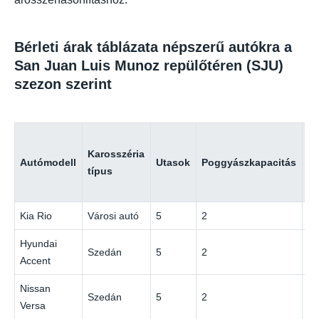
Bérleti árak táblázata népszerű autókra a
San Juan Luis Munoz repülőtéren (SJU)
szezon szerint
Ár
Karosszéria
n
Autómodell
Utasok
Poggyászkapacitás
típus
(a
sz
Kia Rio
Városi autó
5
2
$
Hyundai
Szedán
5
2
$
Accent
Nissan
Szedán
5
2
$
Versa