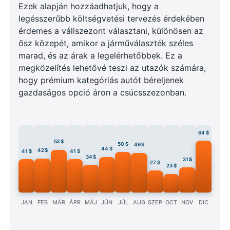
Ezek alapján hozzáadhatjuk, hogy a
legésszerűbb költségvetési tervezés érdekében
érdemes a vállszezont választani, különösen az
ősz közepét, amikor a járműválaszték széles
marad, és az árak a legelérhetőbbek. Ez a
megközelítés lehetővé teszi az utazók számára,
hogy prémium kategóriás autót béreljenek
gazdaságos opció áron a csúcsszezonban.
64 $
53 $
50 $
49 $
44 $
42 $
41 $
41 $
34 $
31 $
27 $
23 $
JAN
FEB
MÁR
ÁPR
MÁJ
JÚN
JÚL
AUG
SZEP
OCT
NOV
DIC