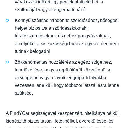
várakozási időket, így percek alatt elérheti a
szállodáját vagy a tengerparti házát
Könnyű szállítás minden felszereléséhez, bőséges
helyet biztosítva a szörfdeszkáknak,
túrafelszereléseknek és nehéz poggyászoknak,
amelyeket a kis közösségi buszok egyszerűen nem
tudnak befogadni
Zökkenőmentes hozzáférés az egész szigethez,
lehetővé téve, hogy a repülőtérről közvetlenül a
dzsungelbe vagy a távoli tengerparti falvakba
vezessen, anélkül, hogy többszöri átszállásra lenne
szükség.
A FindYCar segítségével készpénzért, hitelkártya nélkül,
kiegészítő biztosítással, letét nélkül, gyereküléssel és