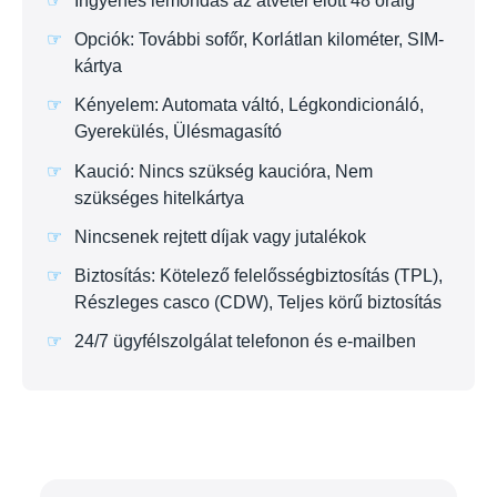
Ingyenes lemondás az átvétel előtt 48 óráig
Opciók: További sofőr, Korlátlan kilométer, SIM-
kártya
Kényelem: Automata váltó, Légkondicionáló,
Gyerekülés, Ülésmagasító
Kaució: Nincs szükség kaucióra, Nem
szükséges hitelkártya
Nincsenek rejtett díjak vagy jutalékok
Biztosítás: Kötelező felelősségbiztosítás (TPL),
Részleges casco (CDW), Teljes körű biztosítás
24/7 ügyfélszolgálat telefonon és e-mailben